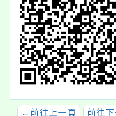
←
前往上一頁
前往下