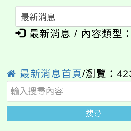
轉知中國文化大學推廣
代理(課)教師甄選結果(
淨零綠生活教案入校路
《TA101》溝通分析
最新消息 / 內容類型
115年食農教育專業人
會
程，歡迎學生輔導中心
學期銜接期間理賠案件
程
心理、諮商輔導、社會
淨零綠領人才培育課程
學籍身 分審查程序及
系所師生報名參加。
最新消息首頁
/瀏覽：42
公告本校115學年度第1
版
「2026金融保險知識
代理(課)教師甄選結果(
桃園市115學年度學生
車」活動
搜尋
公告本校115學年度第
生本土語及新住民語歌