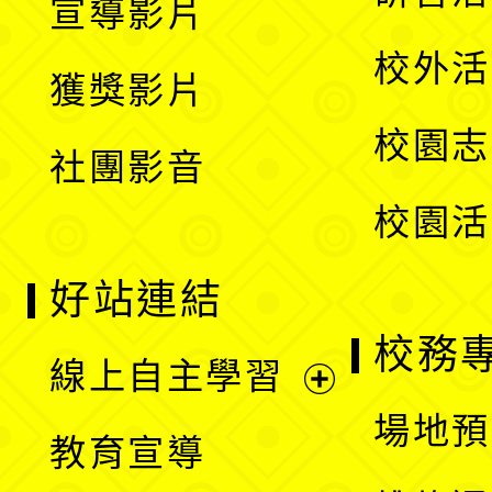
宣導影片
單
選
開
校外活
獲獎影片
單
選
校園志
社團影音
單
校園活
好站連結
校務
線上自主學習
展
場地預
教育宣導
開