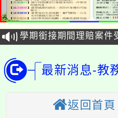
淨零綠生活教案入校路
115年食農教育專業人
會
學期銜接期間理賠案件
程
淨零綠領人才培育課程
學籍身 分審查程序及
公告本校115學年度第1
版
最新消息-教
「2026金融保險知識
代理(課)教師甄選結果(
桃園市115學年度學生
車」活動
公告本校115學年度第
生本土語及新住民語歌
返回首頁
公告本校115學年度第
代理(課)教師甄選結果(