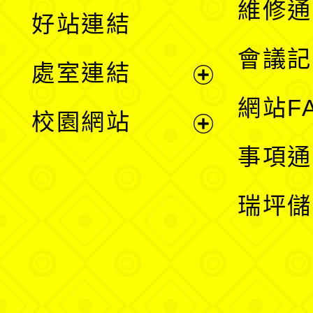
維修通
好站連結
選
會議記
處室連結
單
展
網站F
校園網站
開
展
事項通
選
開
瑞坪儲
單
選
單