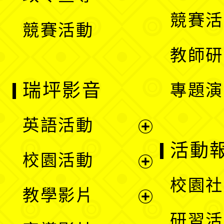
選
競賽活
競賽活動
單
教師研
瑞坪影音
專題演
英語活動
展
活動
校園活動
開
展
校園社
教學影片
選
開
展
研習活