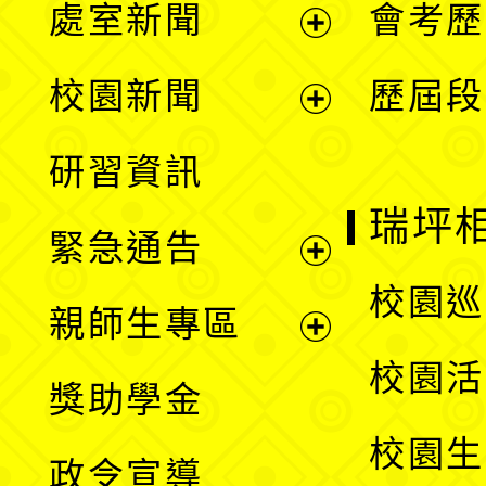
處室新聞
會考歷
展
校園新聞
歷屆段
開
展
研習資訊
選
開
瑞坪
緊急通告
單
選
展
校園巡
親師生專區
單
開
展
校園活
獎助學金
選
開
校園生
政令宣導
單