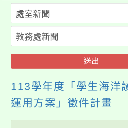
公告本校115學年度第
代理(課)教師甄選結果(
轉知中國文化大學推廣
代理(課)教師甄選結果(
《TA101》溝通分析
程，歡迎學生輔導中心
送出
心理、諮商輔導、社會
系所師生報名參加。
113學年度「學生海洋
運用方案」徵件計畫