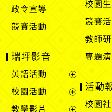
校園生
政令宣導
單
選
競賽活
競賽活動
單
教師研
瑞坪影音
專題演
英語活動
展
活動
校園活動
開
展
校園社
教學影片