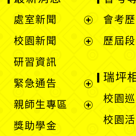
處室新聞
會考歷
展
校園新聞
歷屆段
開
展
研習資訊
選
開
瑞坪
緊急通告
單
選
展
校園巡
親師生專區
單
開
展
校園活
獎助學金
選
開