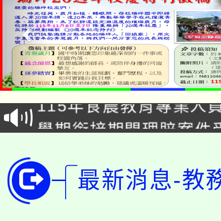
淨零綠生活教案入校路
115年食農教育專業人
會
學期銜接期間理賠案件
程
淨零綠領人才培育課程
學籍身 分審查程序及
公告本校115學年度第1
最新消息-教
版
「2026金融保險知識
代理(課)教師甄選結果(