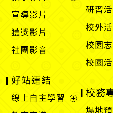
選
開
展
研習活
宣導影片
單
選
開
校外活
獲獎影片
單
選
校園志
社團影音
單
校園活
好站連結
校務
線上自主學習
展
場地預