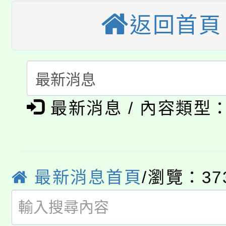
桃園市115學年度學生
車」活動
返回首頁
公告本校115學年度第
生本土語及新住民語歌
公告本校115學年度第
代理(課)教師甄選結果(
轉知中國文化大學推廣
代理(課)教師甄選結果(
淨零綠生活教案入校路
《TA101》溝通分析
最新消息 / 內容類型
115年食農教育專業人
會
程，歡迎學生輔導中心
學期銜接期間理賠案件
程
心理、諮商輔導、社會
淨零綠領人才培育課程
最新消息首頁
/瀏覽：37
學籍身 分審查程序及
系所師生報名參加。
公告本校115學年度第1
版