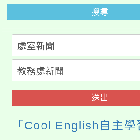
「2026金融保險知識
代理(課)教師甄選結果(
搜尋
桃園市115學年度學生
車」活動
公告本校115學年度第
生本土語及新住民語歌
公告本校115學年度第
代理(課)教師甄選結果(
轉知中國文化大學推廣
代理(課)教師甄選結果(
《TA101》溝通分析
程，歡迎學生輔導中心
送出
心理、諮商輔導、社會
「Cool English自
系所師生報名參加。