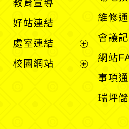
教育宣導
開
維修通
好站連結
選
會議記
處室連結
單
展
網站F
校園網站
開
展
事項通
選
開
瑞坪儲
單
選
單