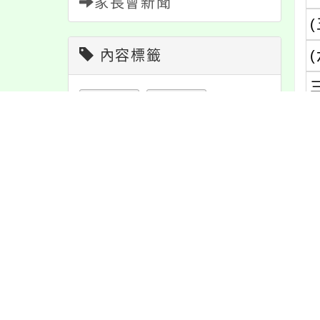
家長會新聞
(
內容標籤
(
節日
10
教學
38
課程
152
注意
180
資訊
337
重要
38
學習
109
報名
1151
內
宣導
274
緊急
2
最
活動
1171
防疫
36
公告
1611
特色
6