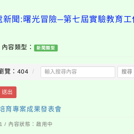
處新聞:曙光冒險─第七屆實驗教育
/ 內容類型：
新聞類型
瀏覽：404
搜尋
送出
培育專案成果發表會
21 / 內容狀態：啟用中