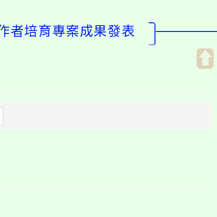
工作者培育專案成果發表
開
啟
上
方
區
塊