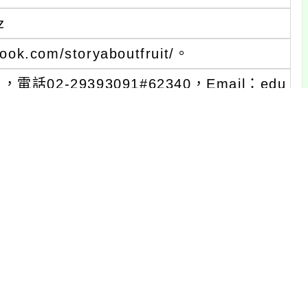
z
.com/storyaboutfruit/。
-29393091#62340，Email：edu
.facebook.com/TaiwanExperimentalEduc