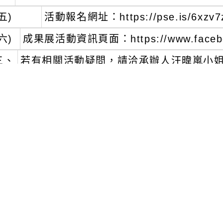
五)
活動報名網址：https://pse.is/6xzv7
六)
成果展活動資訊頁面：https://www.facebook
三、
若有相關活動疑問，請洽承辦人汪暐嵐小姐，電話02
cators@teec.nccu.edu.tw，https://www
ationCenter/。
文可瀏覽群組：
註冊會員
訪客
新消息-相關內容
related information