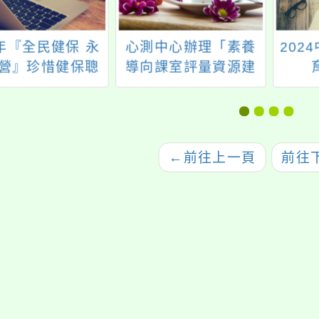
3年『全民健保 永
心測中心辦理「素養
202
營』珍惜健保聰
導向課室評量資源建
醫科技輔助教學
置暨推廣計畫」—製
種子師資增能工
作「112年度探究實作
作坊
評量主題專題講座(國
小自然科學)」影片
←
前往上一頁
前往