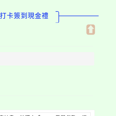
－打卡簽到現金禮
開
啟
上
方
區
塊