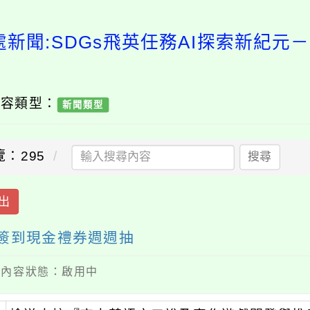
處新聞:SDGs飛英任務AI探索新紀元
內容類型：
新聞類型
覽：295
搜尋
出
卡簽到現金禮券週週抽
 / 內容狀態：啟用中