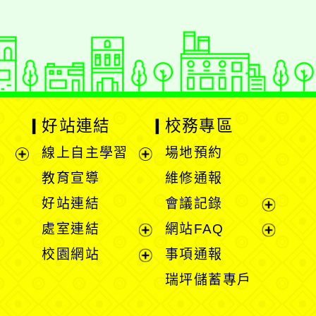
好站連結
校務專區
線上自主學習
場地預約
展
展
教育宣導
維修通報
開
開
好站連結
會議記錄
選
選
展
處室連結
網站FAQ
單
單
開
展
展
校園網站
事項通報
選
開
開
展
瑞坪儲蓄專戶
單
選
選
開
單
單
選