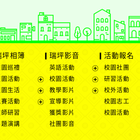
瑞坪相簿
瑞坪影音
活動報名
校園巡禮
英語活動
校園社團
展
校園活動
校園活動
研習活動
開
展
展
校園生活
教學影片
校外活動
選
開
開
展
展
競賽活動
宣導影片
校園志工
單
選
選
開
開
展
教師研習
獲獎影片
校園活動
單
單
選
選
開
專題演講
社團影音
單
單
選
單