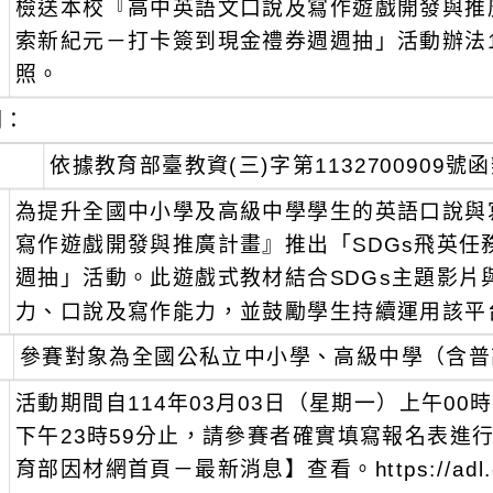
檢送本校『高中英語文口說及寫作遊戲開發與推廣
：
索新紀元－打卡簽到現金禮券週週抽」活動辦法
照。
明：
、
依據教育部臺教資(三)字第1132700909號
、
為提升全國中小學及高級中學學生的英語口說與
寫作遊戲開發與推廣計畫』推出「SDGs飛英任
週抽」活動。此遊戲式教材結合SDGs主題影片
力、口說及寫作能力，並鼓勵學生持續運用該平
、
參賽對象為全國公私立中小學、高級中學（含普
、
活動期間自114年03月03日（星期一）上午00時
下午23時59分止，請參賽者確實填寫報名表進
育部因材網首頁－最新消息】查看。https://adl.edu.t