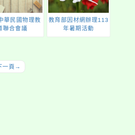
4中華民國物理教
教育部因材網辦理113
國立
育聯合會議
年暑期活動
元評
題式
下一頁
→