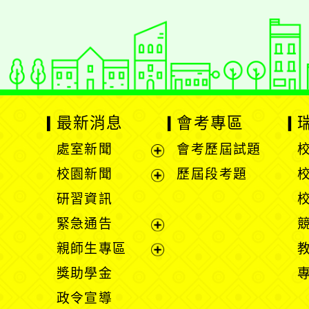
最新消息
會考專區
處室新聞
會考歷屆試題
展
校園新聞
歷屆段考題
開
展
研習資訊
選
開
緊急通告
單
選
展
親師生專區
單
開
展
獎助學金
選
開
政令宣導
單
選