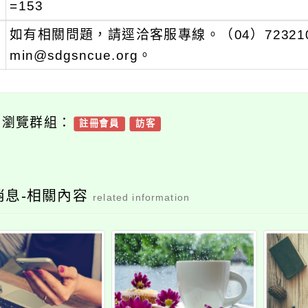
=153
、
如有相關問題，請逕洽客服專線。（04）7232105
min@sdgsncue.org。
可瀏覽群組：
註冊會員
訪客
消息-相關內容
related information