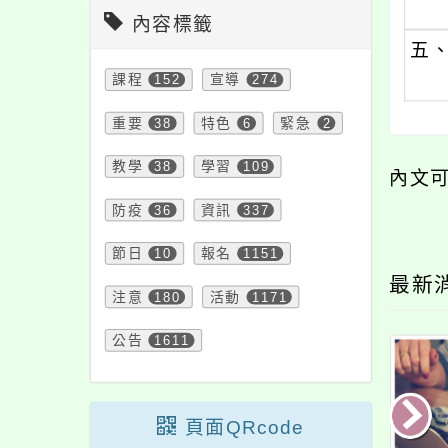
內容標籤
五
課程
152
宣導
274
重要
38
特色
6
緊急
2
教學
38
學習
109
內文
防疫
36
資訊
337
節日
10
報名
1151
最新
注意
180
活動
1171
公告
1611
頁面QRcode