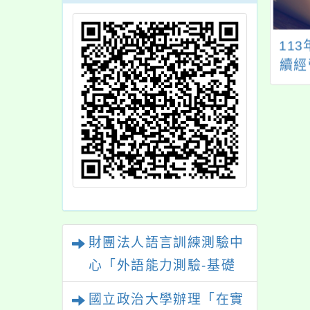
正大學辦理「中小
國立臺北藝術大學辦
11
國際教育成果分享
理【感知的共鳴：捕
續經
暨國際研討會」
捉科技與人文的脈
明就
動】
模組
財團法人語言訓練測驗中
心「外語能力測驗-基礎
級（FLPT-Basic）」
國立政治大學辦理「在實