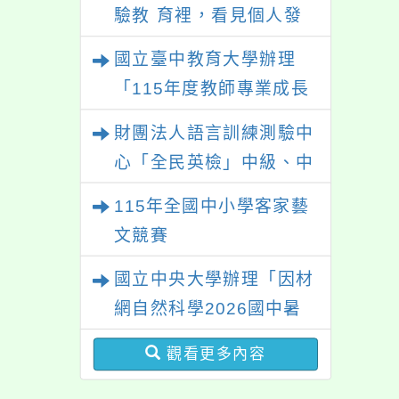
驗教 育裡，看見個人發
展的可能性」
國立臺中教育大學辦理
「115年度教師專業成長
研習—「夢的N次方」實
財團法人語言訓練測驗中
踐家論壇（中區臺中
心「全民英檢」中級、中
場）」
高級測驗
115年全國中小學客家藝
文競賽
國立中央大學辦理「因材
網自然科學2026國中暑
期課程」
觀看更多內容