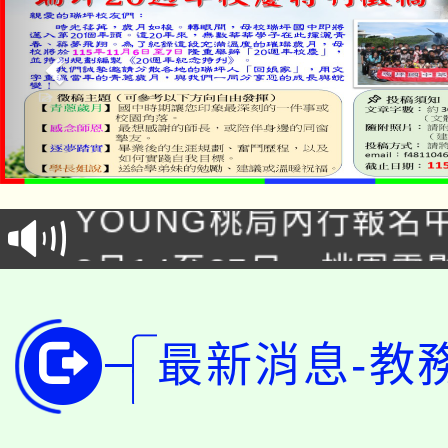
「本色祭」8/29、30
8/21下午1時於龍潭區
場熱烈登場!
YOUNG桃局內行報名
徵才活動。
8月14至27日，桃園
局官網。
115年桃園市運動會8/1
開!
桃園市低收入戶享有免
最新消息-教
田徑場及游泳池舉行。
大園自造教育及科技中心
視費優惠，中低收入戶