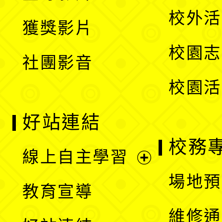
選
開
校外活
獲獎影片
單
選
校園志
社團影音
單
校園活
好站連結
校務
線上自主學習
展
場地預
教育宣導
開
維修通