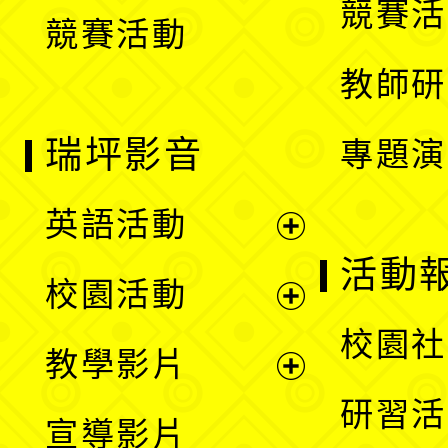
競賽活
競賽活動
單
教師研
瑞坪影音
專題演
英語活動
展
活動
校園活動
開
展
校園社
教學影片
選
開
展
研習活
宣導影片
單