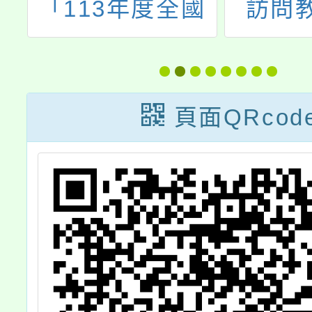
實
「113年度全國
訪問
享
多元文化教育優
實
良教案甄選」
會
頁面QRcod