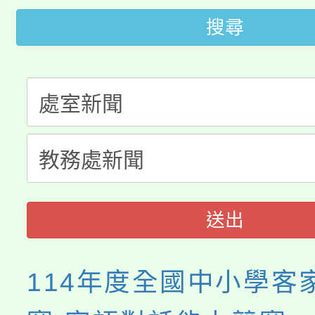
大園自造教育及科技中心
視費優惠，中低收入戶
搜尋
大溪自造教育及科技中心
份教師增能研習
半價優惠，詳情可洽有
淨零綠生活教案入校路
份教師研習
者。
115年食農教育專業人
會
程
送出
114年度全國中小學客