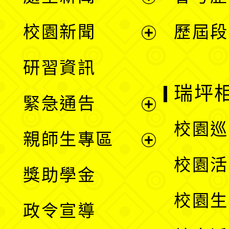
展
校園新聞
歷屆段
開
展
研習資訊
選
開
瑞坪
緊急通告
單
選
展
校園巡
親師生專區
單
開
展
校園活
獎助學金
選
開
校園生
政令宣導
單
選