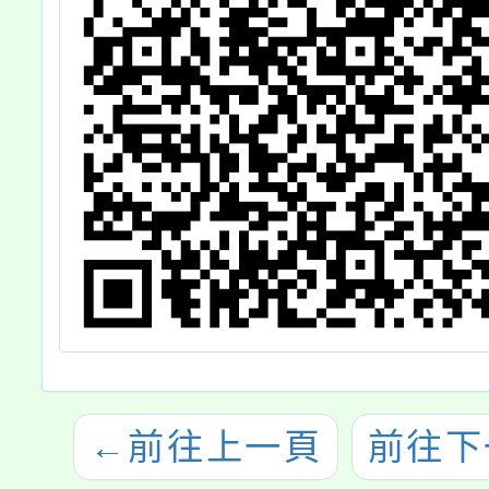
←
前往上一頁
前往下