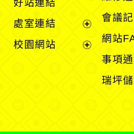
好站連結
選
會議記
處室連結
單
展
網站F
校園網站
開
展
事項通
選
開
瑞坪儲
單
選
單