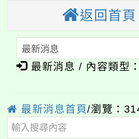
大溪自造教育及科技中心
份教師增能研習
半價優惠，詳情可洽有
返回首頁
淨零綠生活教案入校路
份教師研習
者。
115年食農教育專業人
會
「本色祭」8/29、30
程
8/21下午1時於龍潭區
場熱烈登場!
最新消息 / 內容類型
YOUNG桃局內行報名
徵才活動。
8月14至27日，桃園
局官網。
最新消息首頁
/瀏覽：31
115年桃園市運動會8/1
開!
桃園市低收入戶享有免
田徑場及游泳池舉行。