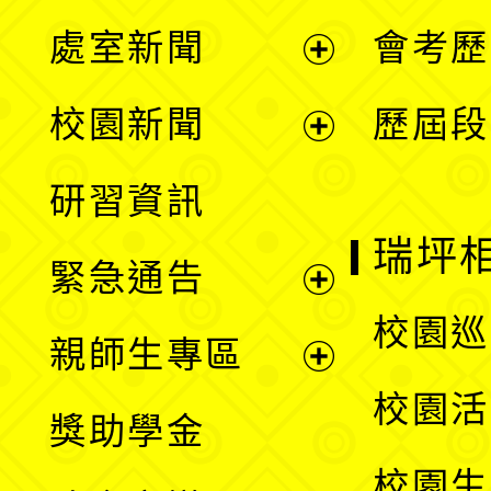
處室新聞
會考歷
展
校園新聞
歷屆段
開
展
研習資訊
選
開
瑞坪
緊急通告
單
選
展
校園巡
親師生專區
單
開
展
校園活
獎助學金
選
開
校園生