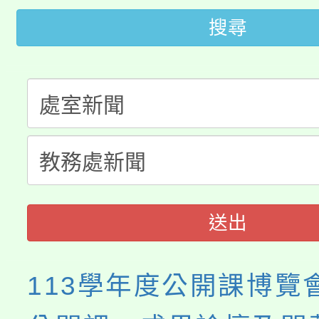
桃園市115學年度學生
車」活動
搜尋
公告本校115學年度第
生本土語及新住民語歌
公告本校115學年度第
代理(課)教師甄選結果(
轉知中國文化大學推廣
代理(課)教師甄選結果(
《TA101》溝通分析
程，歡迎學生輔導中心
送出
心理、諮商輔導、社會
113學年度公開課博覽
系所師生報名參加。