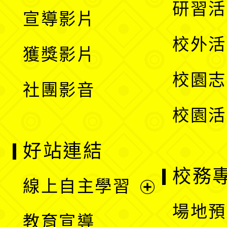
展
研習活
宣導影片
單
選
開
校外活
獲獎影片
單
選
校園志
社團影音
單
校園活
好站連結
校務
線上自主學習
展
場地預
教育宣導