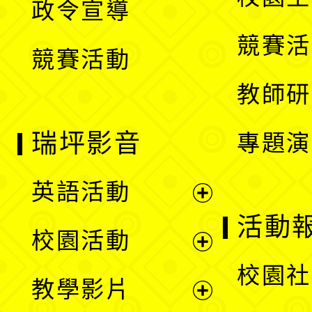
政令宣導
單
選
競賽活
競賽活動
單
教師研
瑞坪影音
專題演
英語活動
展
活動
校園活動
開
展
校園社
教學影片
選
開