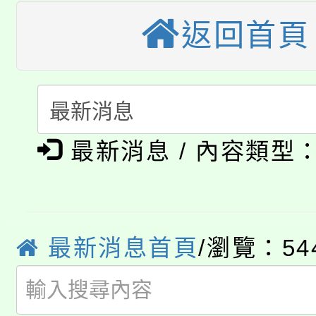
公告本校115學年度第
生本土語及新住民語歌
返回首頁
公告本校115學年度第
代理(課)教師甄選結果(
轉知中國文化大學推廣
代理(課)教師甄選結果(
淨零綠生活教案入校路
《TA101》溝通分析
最新消息 / 內容類型
115年食農教育專業人
會
程，歡迎學生輔導中心
學期銜接期間理賠案件
程
心理、諮商輔導、社會
淨零綠領人才培育課程
學籍身 分審查程序及
最新消息首頁
/瀏覽：54
系所師生報名參加。
公告本校115學年度第1
版
「2026金融保險知識
代理(課)教師甄選結果(