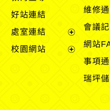
開
維修通
好站連結
選
會議記
處室連結
單
展
網站F
校園網站
開
展
事項通
選
開
瑞坪儲
單
選
單