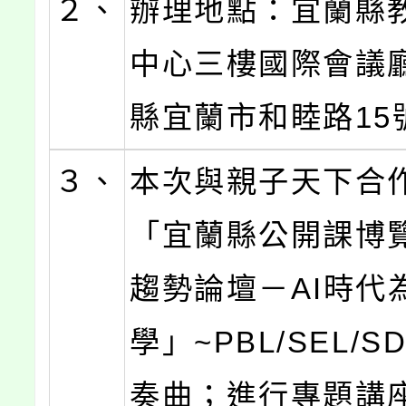
２、
辦理地點：宜蘭縣
中心三樓國際會議
縣宜蘭市和睦路15
３、
本次與親子天下合
「宜蘭縣公開課博
趨勢論壇－AI時代
學」~PBL/SEL/
奏曲；進行專題講