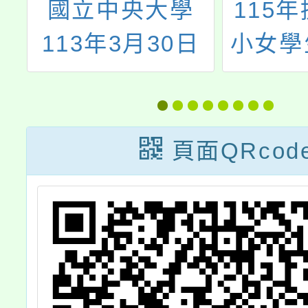
115年提升國中
雙語教
日
小女學生科學與
（線
育
數學學習興趣－
Cla
體
教師增能工作坊
Engl
Bil
頁面QRcod
Cl