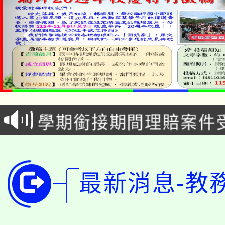
淨零綠生活教案入校路
115年食農教育專業人
會
學期銜接期間理賠案件
程
淨零綠領人才培育課程
學籍身 分審查程序及
公告本校115學年度第1
版
最新消息-教
「2026金融保險知識
代理(課)教師甄選結果(
桃園市115學年度學生
車」活動