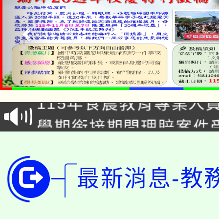
淨零綠生活教案入校路
115年食農教育專業人
會
學期銜接期間理賠案件
程
淨零綠領人才培育課程
學籍身 分審查程序及
公告本校115學年度第1
最新消息-教
版
「2026金融保險知識
代理(課)教師甄選結果(
桃園市115學年度學生