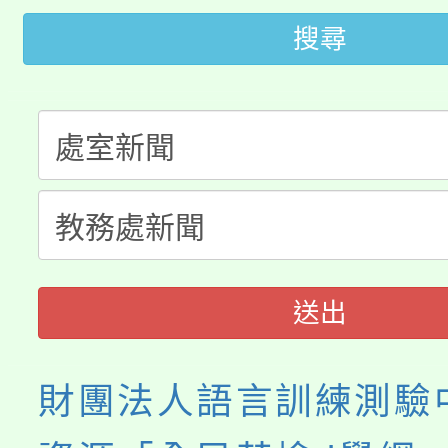
代理(課)教師甄選結果(
搜尋
桃園市115學年度學生
車」活動
公告本校115學年度第
生本土語及新住民語歌
公告本校115學年度第
代理(課)教師甄選結果(
轉知中國文化大學推廣
代理(課)教師甄選結果(
《TA101》溝通分析
程，歡迎學生輔導中心
送出
心理、諮商輔導、社會
財團法人語言訓練測驗
系所師生報名參加。