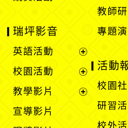
教師研
瑞坪影音
專題演
英語活動
展
活動
校園活動
開
展
校園社
教學影片
選
開
展
研習活
宣導影片
單
選
開
校外活