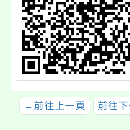
←
前往上一頁
前往下