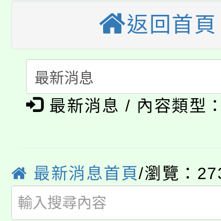
車」活動
返回首頁
公告本校115學年度第
生本土語及新住民語歌
公告本校115學年度第
代理(課)教師甄選結果(
轉知中國文化大學推廣
代理(課)教師甄選結果(
淨零綠生活教案入校路
《TA101》溝通分析
最新消息 / 內容類型
115年食農教育專業人
會
程，歡迎學生輔導中心
學期銜接期間理賠案件
程
心理、諮商輔導、社會
淨零綠領人才培育課程
最新消息首頁
/瀏覽：27
學籍身 分審查程序及
系所師生報名參加。
公告本校115學年度第1
版
「2026金融保險知識