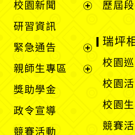
校園新聞
歷屆段
開
展
研習資訊
選
開
瑞坪
緊急通告
單
選
展
校園巡
親師生專區
單
開
展
校園活
獎助學金
選
開
校園生
政令宣導
單
選
競賽活
競賽活動
單