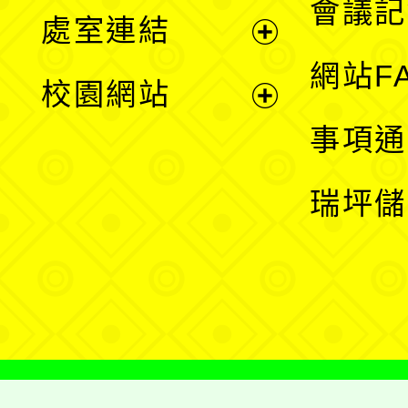
會議記
處室連結
單
展
網站F
校園網站
開
展
事項通
選
開
瑞坪儲
單
選
單