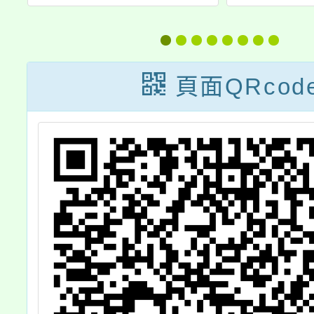
素養與網路安
小學客
全》國中小教師
賽-客
線上研習
競
頁面QRcod