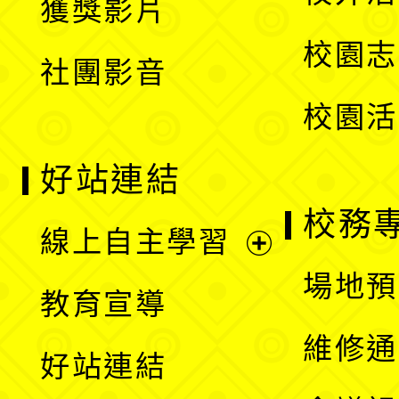
獲獎影片
單
選
校園志
社團影音
單
校園活
好站連結
校務
線上自主學習
展
場地預
教育宣導
開
維修通
好站連結
選