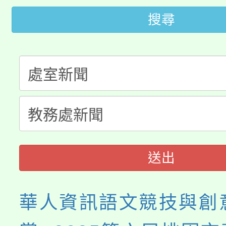
大園自造教育及科技中心
視費優惠，中低收入戶
搜尋
大溪自造教育及科技中心
份教師增能研習
半價優惠，詳情可洽有
淨零綠生活教案入校路
份教師研習
者。
115年食農教育專業人
會
程
送出
華人資訊語文競技與創