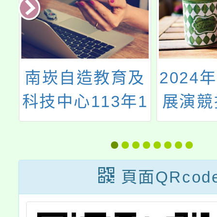
及
2024年教師國際
114
1
展演競技口語增
市全市
研
能研習工作坊
文閱讀
數學教
頁面QRcod