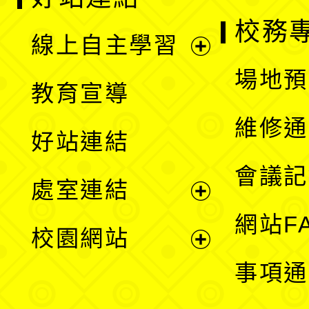
校務
線上自主學習
展
場地預
教育宣導
開
維修通
好站連結
選
會議記
處室連結
單
展
網站F
校園網站
開
展
事項通
選
開