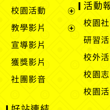
展
活動
校園活動
開
展
校園社
教學影片
選
開
展
研習活
宣導影片
單
選
開
校外活
獲獎影片
單
選
校園志
社團影音
單
校園活
好站連結