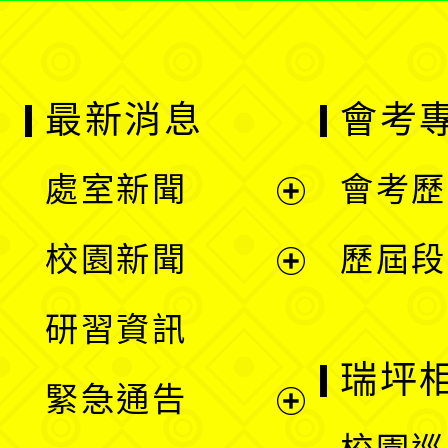
最新消息
會考
處室新聞
會考歷
展
校園新聞
歷屆段
開
展
研習資訊
選
開
瑞坪
緊急通告
單
選
展