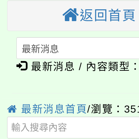
大溪自造教育及科技中心
份教師增能研習
半價優惠，詳情可洽有
返回首頁
淨零綠生活教案入校路
份教師研習
者。
115年食農教育專業人
會
「本色祭」8/29、30
程
最新消息 / 內容類型
8/21下午1時於龍潭區
場熱烈登場!
YOUNG桃局內行報名
徵才活動。
8月14至27日，桃園
局官網。
最新消息首頁
/瀏覽：35
115年桃園市運動會8/1
開!
桃園市低收入戶享有免
田徑場及游泳池舉行。