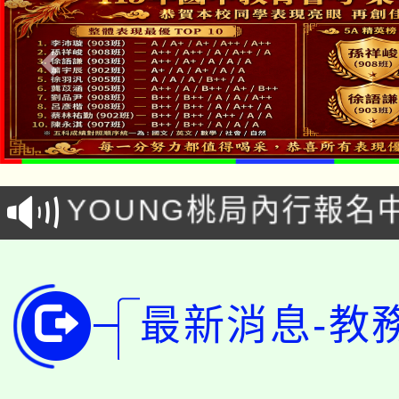
「本色祭」8/29、30
8/21下午1時於龍潭區
場熱烈登場!
YOUNG桃局內行報名
徵才活動。
8月14至27日，桃園
局官網。
115年桃園市運動會8/1
開!
最新消息-教
桃園市低收入戶享有免
田徑場及游泳池舉行。
大園自造教育及科技中心
視費優惠，中低收入戶