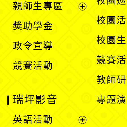
校園巡
親師生專區
單
開
展
校園活
獎助學金
選
開
校園生
政令宣導
單
選
競賽活
競賽活動
單
教師研
瑞坪影音
專題演
英語活動