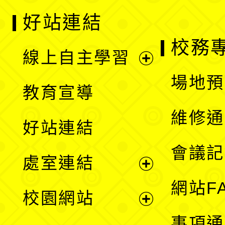
好站連結
校務
線上自主學習
展
場地預
教育宣導
開
維修通
好站連結
選
會議記
處室連結
單
展
網站F
校園網站
開
展
事項通