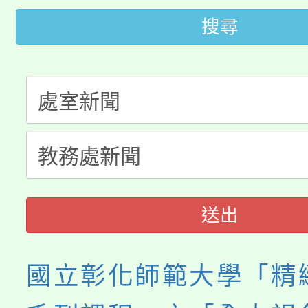
大園自造教育及科技中心
搜尋
視費優惠，中低收入戶
大溪自造教育及科技中心
份教師增能研習
半價優惠，詳情可洽有
淨零綠生活教案入校路
份教師研習
者。
115年食農教育專業人
會
程
送出
國立彰化師範大學「精緻