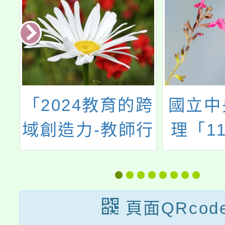
市
「2024教育的跨
國立中
基
域創造力-教師行
理「1
5
動研究計畫」
中小學
會
客語文
研習計
頁面QRcod