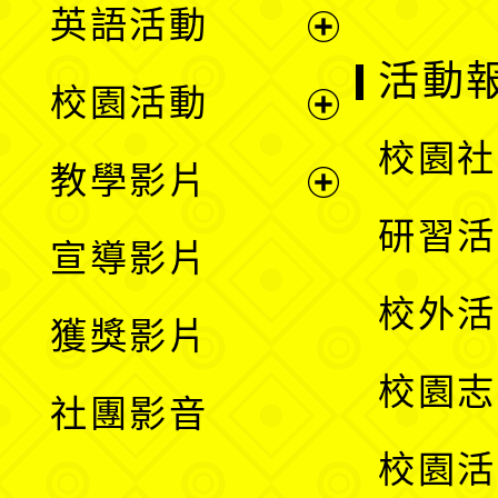
英語活動
展
活動
校園活動
開
展
校園社
教學影片
選
開
展
研習活
宣導影片
單
選
開
校外活
獲獎影片
單
選
校園志
社團影音
單
校園活