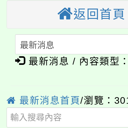
大溪自造教育及科技中心
份教師增能研習
返回首頁
半價優惠，詳情可洽有
淨零綠生活教案入校路
份教師研習
者。
115年食農教育專業人
會
「本色祭」8/29、30
程
最新消息 / 內容類型
8/21下午1時於龍潭區
場熱烈登場!
YOUNG桃局內行報名
徵才活動。
8月14至27日，桃園
局官網。
最新消息首頁
/瀏覽：30
115年桃園市運動會8/1
開!
桃園市低收入戶享有免
田徑場及游泳池舉行。