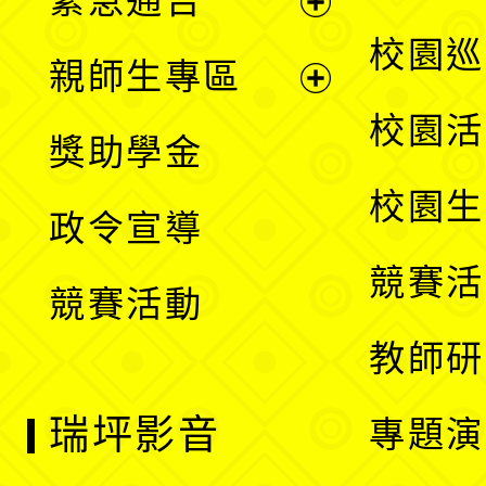
緊急通告
單
選
展
校園巡
親師生專區
單
開
展
校園活
獎助學金
選
開
校園生
政令宣導
單
選
競賽活
競賽活動
單
教師研
瑞坪影音
專題演