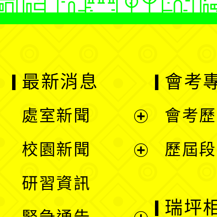
最新消息
會考
處室新聞
會考歷
展
校園新聞
歷屆段
開
展
研習資訊
選
開
瑞坪