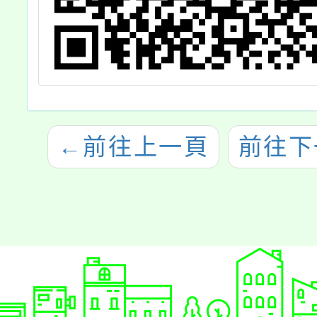
←
前往上一頁
前往下