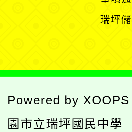
選
開
瑞坪儲
單
選
單
Powered by
XOOPS
園市立瑞坪國民中學