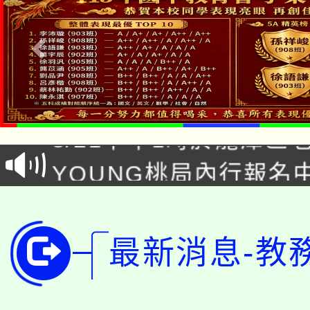
「本色祭」8/29、30
8/21下午1時於龍潭區
場熱烈登場!
YOUNG桃局內行報名
徵才活動。
8月14至27日，桃園
局官網。
115年桃園市運動會8/1
開!
最新消息-教
桃園市低收入戶享有免
田徑場及游泳池舉行。
大園自造教育及科技中心
視費優惠，中低收入戶