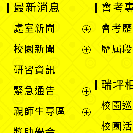
最新消息
會考
處室新聞
會考歷
展
校園新聞
歷屆段
開
展
研習資訊
選
開
瑞坪
緊急通告
單
選
展
校園巡
親師生專區
單
開
展
校園活
獎助學金