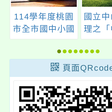
設
114學年度桃園
國立中
中
市全市國中小國
理之「
增
文閱讀、英語及
參加2
高
數學教師增能研
37屆
/
習
林匹
頁面QRcod