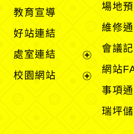
展
場地預
教育宣導
開
維修通
好站連結
選
會議記
處室連結
單
展
網站F
校園網站
開
展
事項通
選
開
瑞坪儲
單
選