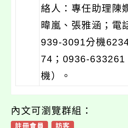
絡人：專任助理陳
暐嵐、張雅涵；電話：
939-3091分機623
74；0936-6332
機）。
內文可瀏覽群組：
註冊會員
訪客