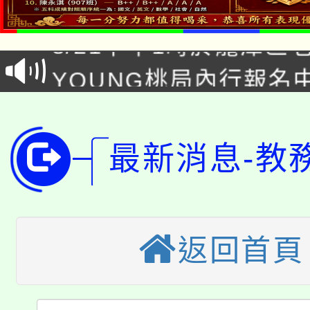
8/21下午1時於龍潭區
場熱烈登場!
YOUNG桃局內行報名
徵才活動。
8月14至27日，桃園
局官網。
115年桃園市運動會8/1
開!
最新消息-教
桃園市低收入戶享有免
田徑場及游泳池舉行。
大園自造教育及科技中心
視費優惠，中低收入戶
大溪自造教育及科技中心
份教師增能研習
返回首頁
半價優惠，詳情可洽有
淨零綠生活教案入校路
份教師研習
者。