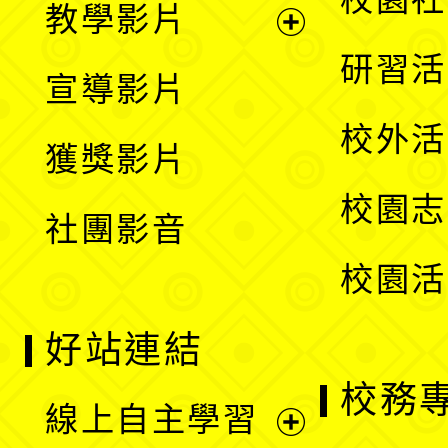
教學影片
選
開
展
研習活
宣導影片
單
選
開
校外活
獲獎影片
單
選
校園志
社團影音
單
校園活
好站連結
校務
線上自主學習