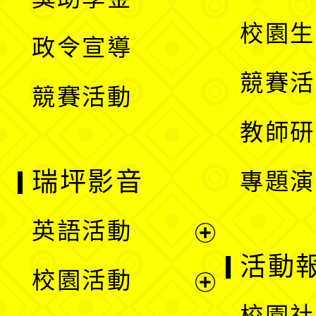
選
開
校園生
政令宣導
單
選
競賽活
競賽活動
單
教師研
瑞坪影音
專題演
英語活動
展
活動
校園活動
開
展
校園社