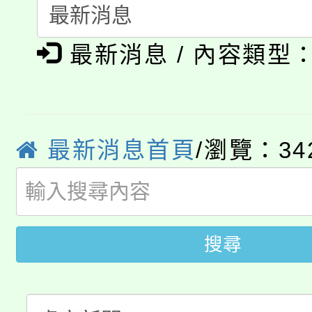
115年食農教育專業人
會
「本色祭」8/29、30
程
最新消息 / 內容類型
8/21下午1時於龍潭區
場熱烈登場!
YOUNG桃局內行報名
徵才活動。
8月14至27日，桃園
局官網。
最新消息首頁
/瀏覽：34
115年桃園市運動會8/1
開!
桃園市低收入戶享有免
田徑場及游泳池舉行。
大園自造教育及科技中心
搜尋
視費優惠，中低收入戶
大溪自造教育及科技中心
份教師增能研習
半價優惠，詳情可洽有