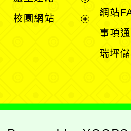
單
展
網站F
校園網站
開
展
事項通
選
開
瑞坪儲
單
選
單