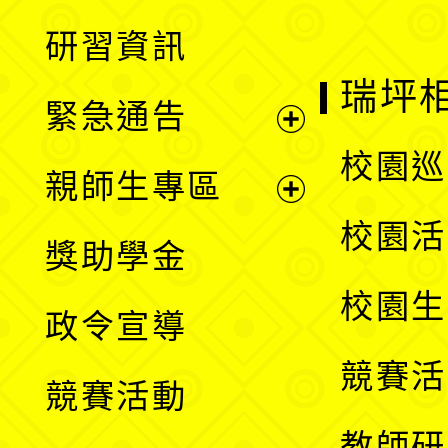
開
展
研習資訊
選
開
瑞坪
緊急通告
單
選
展
校園巡
親師生專區
單
開
展
校園活
獎助學金
選
開
校園生
政令宣導
單
選
競賽活
競賽活動
單
教師研