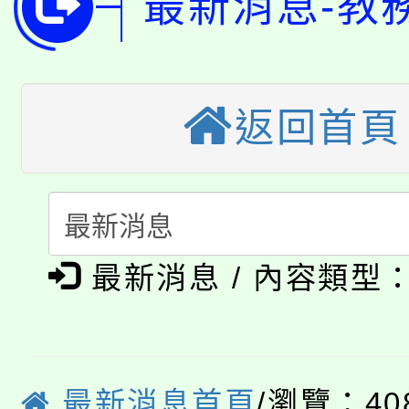
最新消息-教
桃園市低收入戶享有免
田徑場及游泳池舉行。
大園自造教育及科技中心
視費優惠，中低收入戶
大溪自造教育及科技中心
返回首頁
份教師增能研習
半價優惠，詳情可洽有
淨零綠生活教案入校路
份教師研習
者。
115年食農教育專業人
會
「本色祭」8/29、30
程
最新消息 / 內容類型
8/21下午1時於龍潭區
場熱烈登場!
YOUNG桃局內行報名
徵才活動。
8月14至27日，桃園
局官網。
最新消息首頁
/瀏覽：40