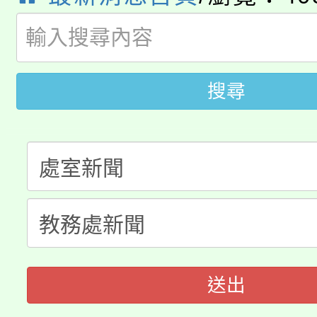
115年桃園市運動會8/1
開!
桃園市低收入戶享有免
田徑場及游泳池舉行。
大園自造教育及科技中心
搜尋
視費優惠，中低收入戶
大溪自造教育及科技中心
份教師增能研習
半價優惠，詳情可洽有
淨零綠生活教案入校路
份教師研習
者。
115年食農教育專業人
會
程
送出