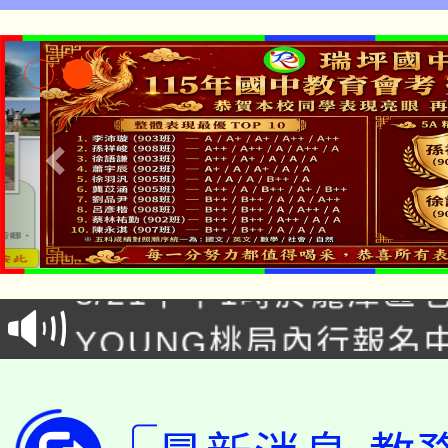
「本色祭」8/29、30
8/21下午1時於龍潭區
場熱烈登場!
YOUNG桃局內行報名
徵才活動。
8月14至27日，桃園
局官網。
115年桃園市運動會8/1
開!