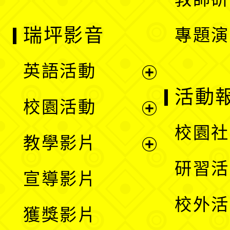
瑞坪影音
專題演
英語活動
展
活動
校園活動
開
展
校園社
教學影片
選
開
展
研習活
宣導影片
單
選
開
校外活
獲獎影片
單
選