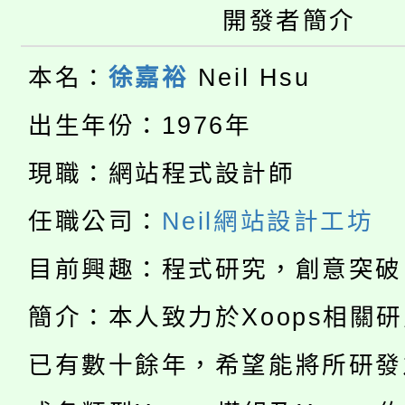
桃園市115學年度學生
開發者簡介
車」活動
公告本校115學年度第
生本土語及新住民語歌
本名：
徐嘉裕
Neil Hsu
公告本校115學年度第
代理(課)教師甄選結果(
出生年份：1976年
轉知中國文化大學推廣
代理(課)教師甄選結果(
現職：網站程式設計師
淨零綠生活教案入校路
《TA101》溝通分析
任職公司：
Neil網站設計工坊
115年食農教育專業人
會
程，歡迎學生輔導中心
目前興趣：程式研究，創意突破
學期銜接期間理賠案件
程
心理、諮商輔導、社會
簡介：本人致力於Xoops相關
淨零綠領人才培育課程
學籍身 分審查程序及
系所師生報名參加。
已有數十餘年，希望能將所研發
公告本校115學年度第1
版