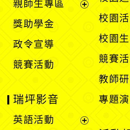
親師生專區
單
開
展
校園活
獎助學金
選
開
校園生
政令宣導
單
選
競賽活
競賽活動
單
教師研
瑞坪影音
專題演
英語活動