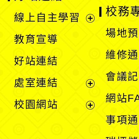
校務
線上自主學習
展
場地預
教育宣導
開
維修通
好站連結
選
會議記
處室連結
單
展
網站F
校園網站
開
展
事項通
選
開