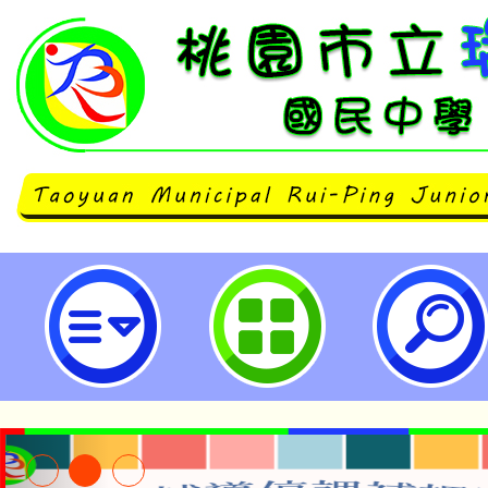
neilrpjhstyc網站設計者：徐嘉裕 N