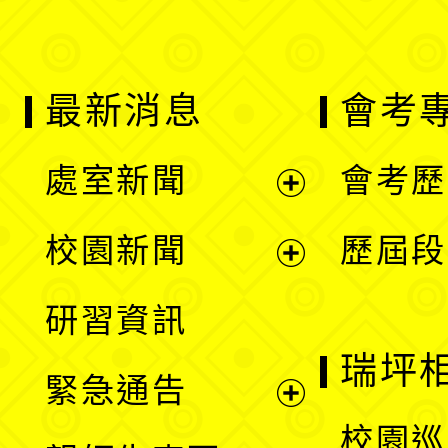
最新消息
會考
處室新聞
會考歷
展
校園新聞
歷屆段
開
展
研習資訊
選
開
瑞坪
緊急通告
單
選
展
校園巡