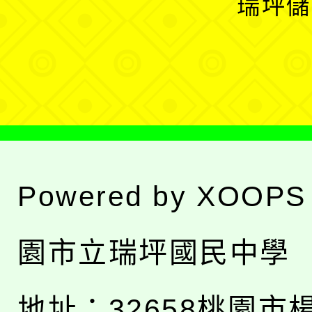
瑞坪儲
單
選
單
Powered by
XOOPS
園市立瑞坪國民中學
地址：
32658桃園市