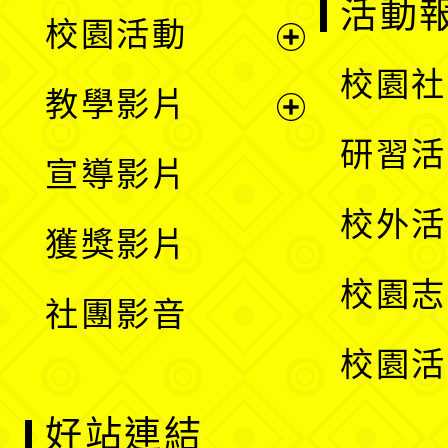
展
活動
校園活動
開
展
校園社
教學影片
選
開
展
研習活
宣導影片
單
選
開
校外活
獲獎影片
單
選
校園志
社團影音
單
校園活
好站連結