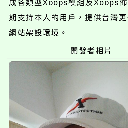
成各類型Xoops模組及Xoops
「2026金融保險知識
代理(課)教師甄選結果(
期支持本人的用戶，提供台灣更
桃園市115學年度學生
車」活動
網站架設環境。
公告本校115學年度第
生本土語及新住民語歌
公告本校115學年度第
開發者相片
代理(課)教師甄選結果(
轉知中國文化大學推廣
代理(課)教師甄選結果(
《TA101》溝通分析
程，歡迎學生輔導中心
心理、諮商輔導、社會