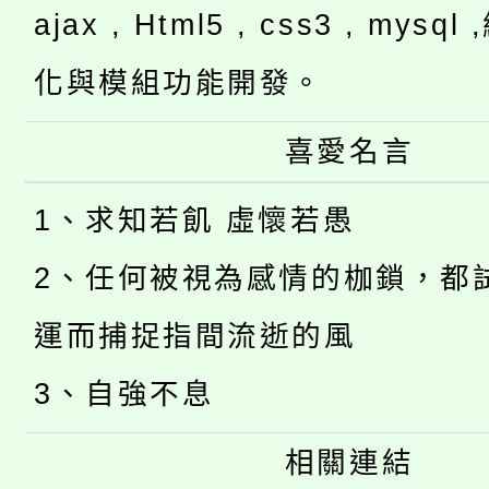
ajax , Html5 , css3 , mysq
化與模組功能開發。
喜愛名言
1、求知若飢 虛懷若愚
2、任何被視為感情的枷鎖，都
運而捕捉指間流逝的風
3、自強不息
相關連結