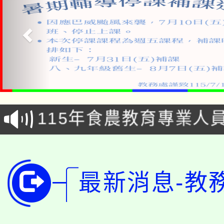
淨零綠生活教案入校路
115年食農教育專業人
會
學期銜接期間理賠案件
程
淨零綠領人才培育課程
學籍身 分審查程序及
最新消息-教
公告本校115學年度第1
版
「2026金融保險知識
代理(課)教師甄選結果(