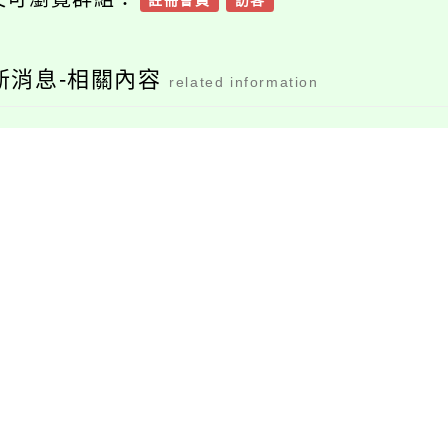
註冊會員
訪客
新消息-相關內容
related information
函轉勞動部勞工保險
國立中央大學「夏之
局賡續辦理「預防職
祭--地球探索限時任
業病健康檢查及健康
務」活動
追蹤檢查業務」及相
關申請書