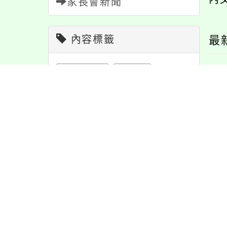
家長會新聞
內容標籤
最
公告
1611
特色
6
重要
38
報名
1151
學習
109
注意
180
教學
38
課程
152
華國際創新教育資
「113年度客語能力中
宣導
274
節日
10
交流協會辦理「第
級暨中高級、高級認
活動
1171
資訊
337
八期中學人才培育
證」
計畫」
緊急
2
防疫
36