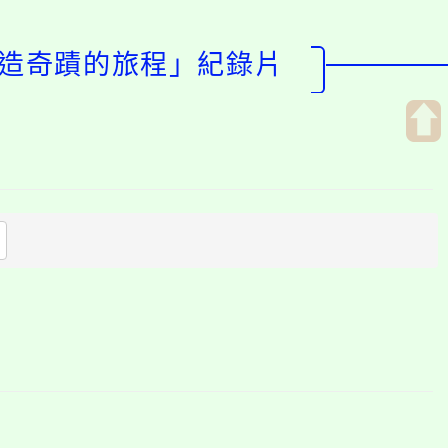
創造奇蹟的旅程」紀錄片
開
啟
上
方
區
塊