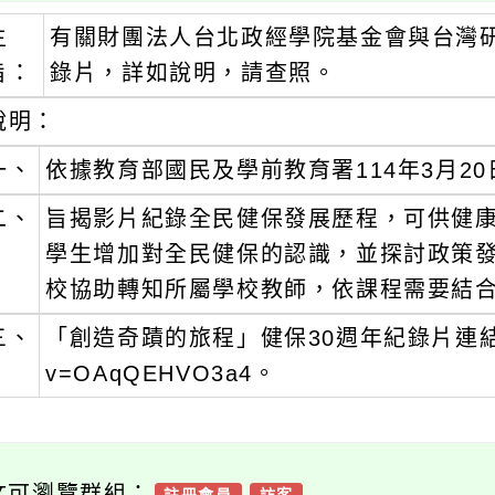
主
有關財團法人台北政經學院基金會與台灣
旨：
錄片，詳如說明，請查照。
說明：
一、
依據教育部國民及學前教育署114年3月20日
二、
旨揭影片紀錄全民健保發展歷程，可供健
學生增加對全民健保的認識，並探討政策
校協助轉知所屬學校教師，依課程需要結
三、
「創造奇蹟的旅程」健保30週年紀錄片連結網址：htt
v=OAqQEHVO3a4。
文可瀏覽群組：