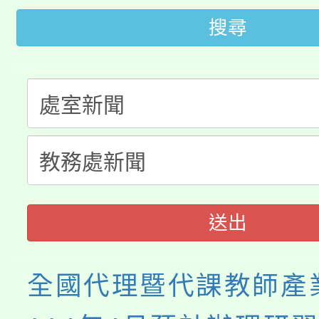
轉知苗栗縣政府辦理11
《TA101》溝通分析
搜尋
桃園市115學年度學生
縣市「校園短影音徵選
程，歡迎學生輔導中心
「桃園市補助參觀特色
要點
門員」簡章及活動海報
心理、諮商輔導、社會
115年度「教育部表揚
展演活動實施計畫」
踴躍報名參加。
系所師生報名參加。
義教育推展貢獻獎」
送出
全國代理暨代課教師產