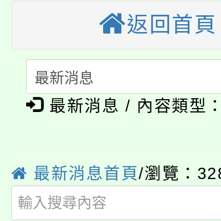
桃園市115學年度學生
縣市「校園短影音徵選
程，歡迎學生輔導中心
返回首頁
「桃園市補助參觀特色
要點
門員」簡章及活動海報
心理、諮商輔導、社會
115年度「教育部表揚
展演活動實施計畫」
踴躍報名參加。
系所師生報名參加。
公告本校115學年度第1
義教育推展貢獻獎」
最新消息 / 內容類型
「2026金融保險知識
代理(課)教師甄選結果(
桃園市115學年度學生
車」活動
公告本校115學年度第
生本土語及新住民語歌
最新消息首頁
/瀏覽：32
公告本校115學年度第
代理(課)教師甄選結果(
轉知中國文化大學推廣
代理(課)教師甄選結果(