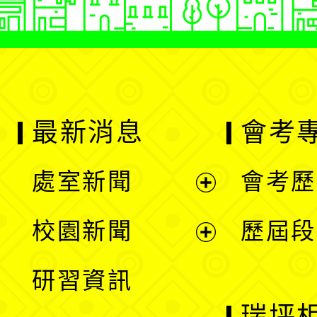
最新消息
會考
處室新聞
會考歷
展
校園新聞
歷屆段
開
展
研習資訊
選
開
瑞坪