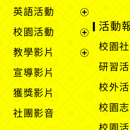
英語活動
展
活動
校園活動
開
展
校園社
教學影片
選
開
展
研習活
宣導影片
單
選
開
校外活
獲獎影片
單
選
校園志
社團影音
單
校園活