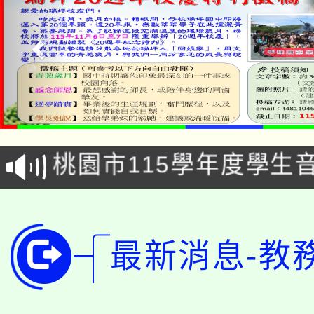
公告本校115學年度第1
「2026金融保險知識
代理(課)教師甄選結果(
桃園市115學年度學生
車」活動
公告本校115學年度第
生本土語及新住民語歌
公告本校115學年度第
代理(課)教師甄選結果(
最新消息-教
轉知中國文化大學推廣
代理(課)教師甄選結果(
轉知苗栗縣政府辦理11
《TA101》溝通分析