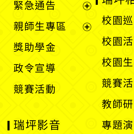
緊急通告
單
選
展
校園巡
親師生專區
單
開
展
校園活
獎助學金
選
開
校園生
政令宣導
單
選
競賽活
競賽活動
單
教師研
瑞坪影音
專題演