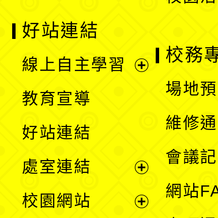
好站連結
校務
線上自主學習
展
場地預
教育宣導
開
維修通
好站連結
選
會議記
處室連結
單
展
網站F
校園網站
開