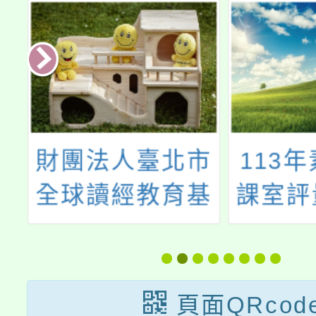
市
113年素養導向
2024
基
課室評量資源建
S
5
置暨推廣計畫
Succ
會
「素養導向評
Summ
量」專題講座
攻隊
頁面QRcod