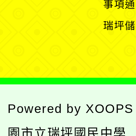
展
事項通
選
開
瑞坪儲
單
選
單
Powered by
XOOPS
園市立瑞坪國民中學