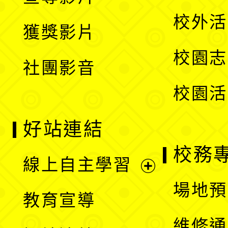
單
選
開
校外活
獲獎影片
單
選
校園志
社團影音
單
校園活
好站連結
校務
線上自主學習
展
場地預
教育宣導
開
維修通