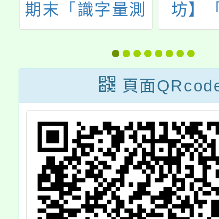
畫
期末「識字量測
坊】「
驗」開放施測暨
Brid
「學習島嶼」
工
頁面QRcod