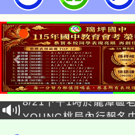
「本色祭」8/29、30
8/21下午1時於龍潭區
場熱烈登場!
YOUNG桃局內行報名
徵才活動。
8月14至27日，桃園
局官網。