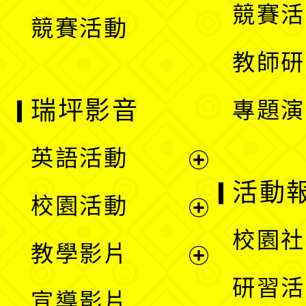
競賽活
競賽活動
單
教師研
瑞坪影音
專題演
英語活動
展
活動
校園活動
開
展
校園社
教學影片
選
開
展
研習活
宣導影片