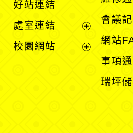
好站連結
選
會議記
處室連結
單
展
網站F
校園網站
開
展
事項通
選
開
瑞坪儲
單
選
單