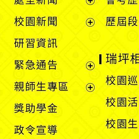
展
校園新聞
歷屆段
開
展
研習資訊
選
開
瑞坪
緊急通告
單
選
展
校園巡
親師生專區
單
開
展
校園活
獎助學金
選
開
校園生
政令宣導
單
選