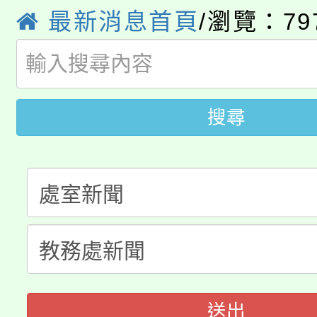
8月14至27日，桃園
最新消息首頁
/瀏覽：79
局官網。
115年桃園市運動會8/1
開!
桃園市低收入戶享有免
田徑場及游泳池舉行。
搜尋
大園自造教育及科技中心
視費優惠，中低收入戶
大溪自造教育及科技中心
份教師增能研習
半價優惠，詳情可洽有
淨零綠生活教案入校路
份教師研習
者。
115年食農教育專業人
會
程
送出