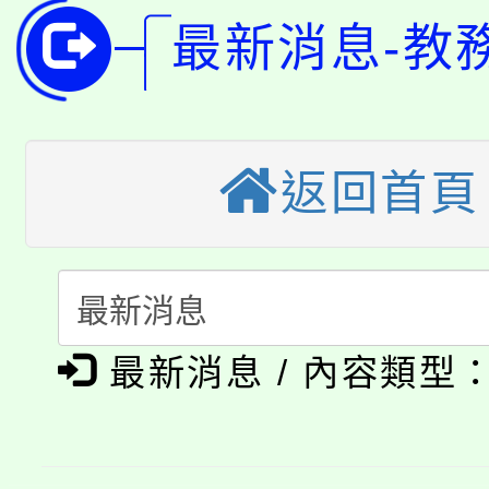
115年桃園市運動會8/1
開!
最新消息-教
桃園市低收入戶享有免
田徑場及游泳池舉行。
大園自造教育及科技中心
視費優惠，中低收入戶
返回首頁
大溪自造教育及科技中心
份教師增能研習
半價優惠，詳情可洽有
淨零綠生活教案入校路
份教師研習
者。
115年食農教育專業人
會
「本色祭」8/29、30
程
最新消息 / 內容類型
8/21下午1時於龍潭區
場熱烈登場!
YOUNG桃局內行報名
徵才活動。