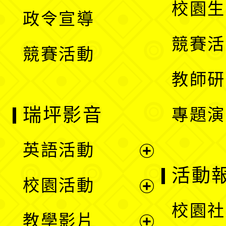
校園生
政令宣導
單
選
競賽活
競賽活動
單
教師研
瑞坪影音
專題演
英語活動
展
活動
校園活動
開
展
校園社
教學影片