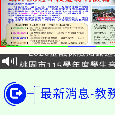
公告本校115學年度第1
「2026金融保險知識
代理(課)教師甄選結果(
桃園市115學年度學生
車」活動
公告本校115學年度第
生本土語及新住民語歌
公告本校115學年度第
代理(課)教師甄選結果(
最新消息-教
轉知中國文化大學推廣
代理(課)教師甄選結果(
轉知苗栗縣政府辦理11
《TA101》溝通分析