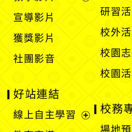
選
開
展
研習活
宣導影片
單
選
開
校外活
獲獎影片
單
選
校園志
社團影音
單
校園活
好站連結
校務
線上自主學習
展
場地預