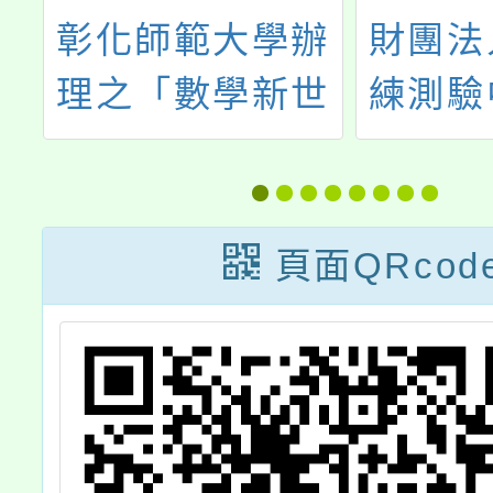
會
彰化師範大學辦
財團法
s
理之「數學新世
練測驗
,
界生根計畫」
語能力
6
級（F
Bas
頁面QRcod