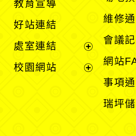
教育宣導
開
維修通
好站連結
選
會議記
處室連結
單
展
網站F
校園網站
開
展
事項通
選
開
瑞坪儲
單
選
單