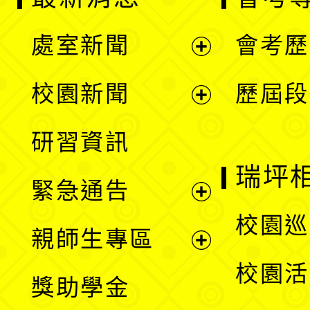
處室新聞
會考歷
展
校園新聞
歷屆段
開
展
研習資訊
選
開
瑞坪
緊急通告
單
選
展
校園巡
親師生專區
單
開
展
校園活
獎助學金
選
開