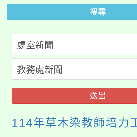
搜尋
轉知苗栗縣政府辦理11
《TA101》溝通分析
桃園市115學年度學生
縣市「校園短影音徵選
程，歡迎學生輔導中心
「桃園市補助參觀特色
要點
門員」簡章及活動海報
心理、諮商輔導、社會
115年度「教育部表揚
展演活動實施計畫」
踴躍報名參加。
系所師生報名參加。
義教育推展貢獻獎」
送出
114年草木染教師培力