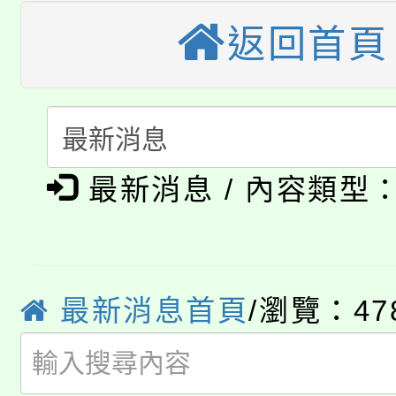
桃園市115學年度學生
返回首頁
縣市「校園短影音徵選
程，歡迎學生輔導中心
「桃園市補助參觀特色
要點
門員」簡章及活動海報
心理、諮商輔導、社會
115年度「教育部表揚
展演活動實施計畫」
踴躍報名參加。
系所師生報名參加。
公告本校115學年度第1
義教育推展貢獻獎」
最新消息 / 內容類型
「2026金融保險知識
代理(課)教師甄選結果(
桃園市115學年度學生
車」活動
公告本校115學年度第
生本土語及新住民語歌
最新消息首頁
/瀏覽：47
公告本校115學年度第
代理(課)教師甄選結果(
轉知中國文化大學推廣
代理(課)教師甄選結果(