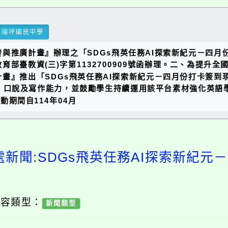
瑞坪國民中學
與推廣計畫』辦理之「SDGs飛英任務AI探索新紀元－四月
部臺教資(三)字第1132700909號函辦理。二、為提升
畫』推出「SDGs飛英任務AI探索新紀元－四月份打卡簽到
力、口說及寫作能力，並鼓勵學生持續運用該平台素材強化英語
動期間自114年04月
處新聞:SDGs飛英任務AI探索新紀元
內容類型：
新聞類型