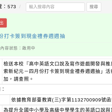
覽：573
搜尋
出
月份打卡簽到現金禮券週週抽
 / 內容狀態：啟用中
檢送本校『高中英語文口說及寫作遊戲開發與推廣
：
索新紀元－四月份打卡簽到現金禮券週週抽」活
加，請查照。
明：
、
依據教育部臺教資(三)字第1132700909號
、
為提升全國中小學及高級中學學生的英語口說與