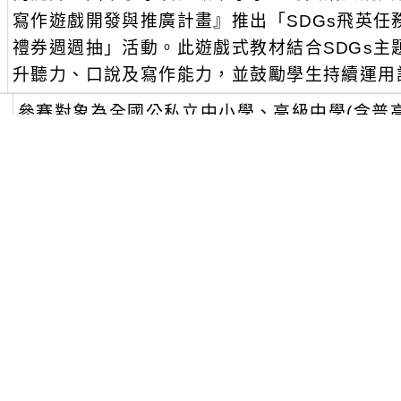
寫作遊戲開發與推廣計畫』推出「SDGs飛英任
禮券週週抽」活動。此遊戲式教材結合SDGs主
升聽力、口說及寫作能力，並鼓勵學生持續運用
、
參賽對象為全國公私立中小學、高級中學(含普
、
活動期間自114年04月07日 (星期一) 中午12:00
2:00 止。請參賽者確實填寫報名表進行報名
網首頁－最新消息】查看。https://adl.edu.tw/Hom
、
如有相關問題，請逕洽客服專線。（04）7232105
min@sdgsncue.org。
可瀏覽群組：
註冊會員
訪客