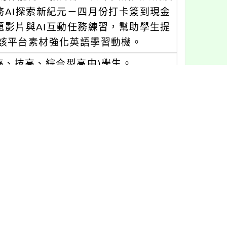
務AI探索新紀元－四月份打卡簽到現金
題影片與AI互動任務練習，幫助學生提
該平台素材強化英語學習動機。
高、技高、綜合型高中)學生。
 起至114年04月30日 (星期三) 中午1
與簽到。詳細活動資訊請至【教育部因材
ePage/news-detail/?Id=161
 分機2573、2574 或電子信箱：ad