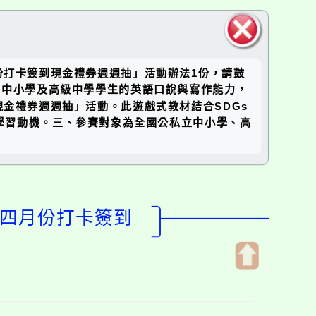
關閉區
份打卡簽到現金禮券週週抽」活動辦法1份，請鼓
塊
全國中小學及高級中學學生的英語口說與寫作能力，
現金禮券週週抽」活動。此遊戲式教材結合SDGs
學習動機。三、參賽對象為全國公私立中小學、高
－四月份打卡簽到
開
啟
上