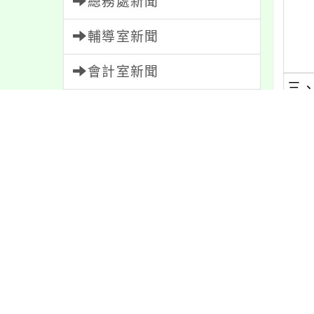
總務處新聞
輔導室新聞
會計室新聞
三
人事室新聞
四
家長會新聞
五
內容標籤
課程
152
報名
1151
重要
38
節日
10
內文
注意
180
公告
1611