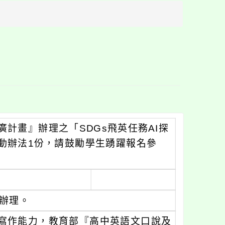
方
區
塊
計畫』辦理之「SDGs飛英任務AI探
動辦法1份，請鼓勵學生踴躍報名參
函辦理。
寫作能力，教育部『高中英語文口說及