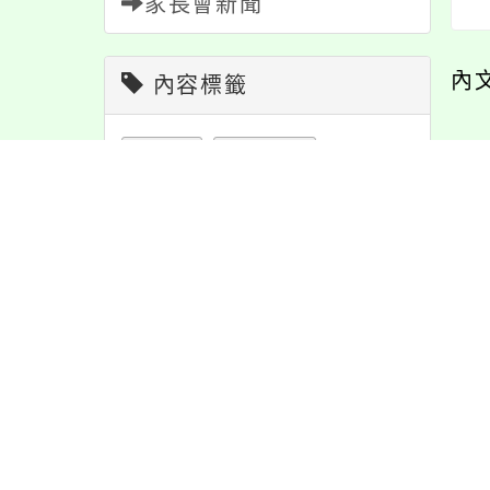
家長會新聞
內
內容標籤
緊急
2
學習
109
最
資訊
337
特色
6
課程
152
節日
10
報名
1151
重要
38
活動
1171
注意
180
宣導
274
防疫
36
6 Super Smart
心測中心辦理「素養
教學
38
公告
1611
cessful Summer
導向課室評量資源建
辦