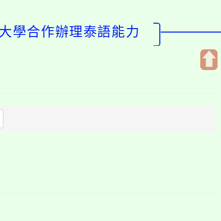
功大學合作辦理泰語能力
開
啟
上
方
區
塊