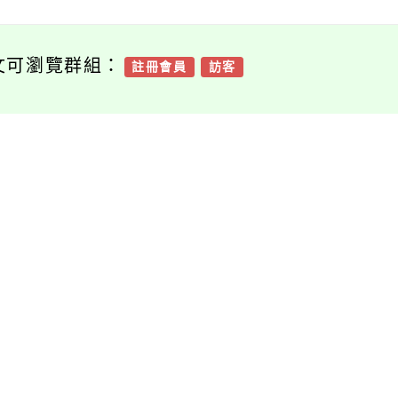
文可瀏覽群組：
註冊會員
訪客
新消息-相關內容
related information
國立臺灣藝術教育館
「設計我們的世界」
理「遊於藝–跨領域
主動探索