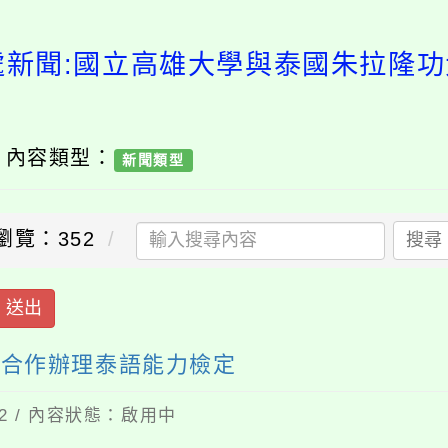
處新聞:國立高雄大學與泰國朱拉隆
/ 內容類型：
新聞類型
瀏覽：352
搜尋
送出
學合作辦理泰語能力檢定
02 / 內容狀態：啟用中