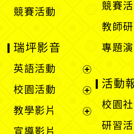
競賽活
競賽活動
單
教師研
瑞坪影音
專題演
英語活動
展
活動
校園活動
開
展
校園社
教學影片
選
開
展
研習活
宣導影片