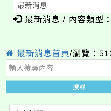
「桃園市補助參觀特色
要點
門員」簡章及活動海報
心理、諮商輔導、社會
淨零綠領人才培育課程
展演活動實施計畫」
踴躍報名參加。
系所師生報名參加。
最新消息 / 內容類型
公告本校115學年度第1
「2026金融保險知識
代理(課)教師甄選結果(
桃園市115學年度學生
車」活動
最新消息首頁
/瀏覽：51
公告本校115學年度第
生本土語及新住民語歌
公告本校115學年度第
代理(課)教師甄選結果(
轉知中國文化大學推廣
搜尋
代理(課)教師甄選結果(
轉知苗栗縣政府辦理11
《TA101》溝通分析