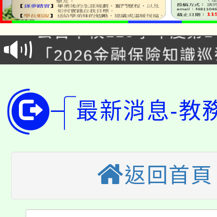
公告本校115學年度第1
「2026金融保險知識
代理(課)教師甄選結果(
桃園市115學年度學生
車」活動
公告本校115學年度第
生本土語及新住民語歌
最新消息-教
公告本校115學年度第
代理(課)教師甄選結果(
轉知中國文化大學推廣
代理(課)教師甄選結果(
轉知苗栗縣政府辦理11
《TA101》溝通分析
返回首頁
桃園市115學年度學生
縣市「校園短影音徵選
程，歡迎學生輔導中心