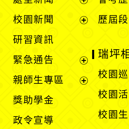
展
校園新聞
歷屆段
開
展
研習資訊
選
開
瑞坪
緊急通告
單
選
展
校園巡
親師生專區
單
開
展
校園活
獎助學金
選
開
校園生
政令宣導
單
選