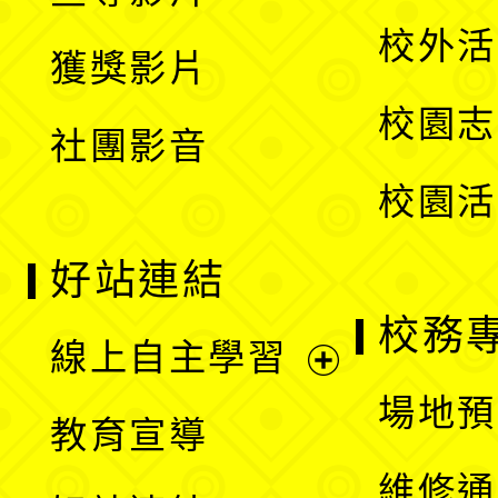
單
選
開
校外活
獲獎影片
單
選
校園志
社團影音
單
校園活
好站連結
校務
線上自主學習
展
場地預
教育宣導
開
維修通