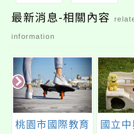
創新kdp國
際認證獎實
最新消息-相關內容
relat
施計畫
information
市國際教育
國立中興大學