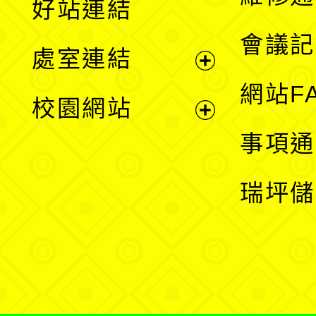
好站連結
選
會議記
處室連結
單
展
網站F
校園網站
開
展
事項通
選
開
瑞坪儲
單
選
單