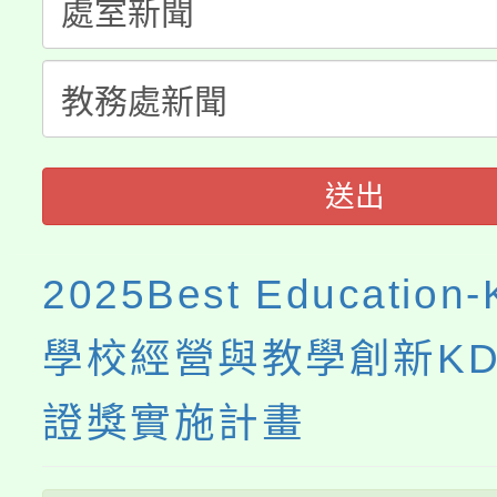
桃園市115學年度學生
縣市「校園短影音徵選
程，歡迎學生輔導中心
「桃園市補助參觀特色
要點
門員」簡章及活動海報
心理、諮商輔導、社會
展演活動實施計畫」
踴躍報名參加。
系所師生報名參加。
送出
2025Best Educatio
學校經營與教學創新K
證獎實施計畫