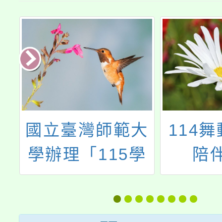
大
114舞動桃入校
南華
學
陪伴團隊
見‧觀
科
國三十
」
禮朝