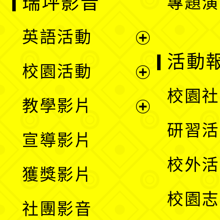
瑞坪影音
專題演
英語活動
展
活動
校園活動
開
展
校園社
教學影片
選
開
展
研習活
宣導影片
單
選
開
校外活
獲獎影片
單
選
校園志
社團影音
單