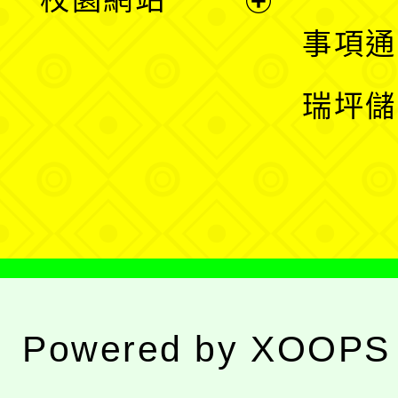
開
展
事項通
選
開
瑞坪儲
單
選
單
Powered by
XOOPS