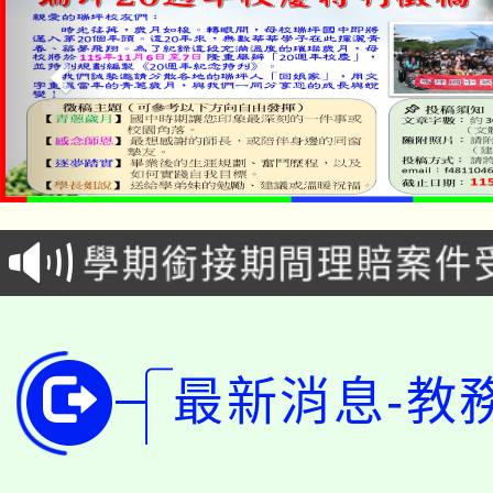
淨零綠生活教案入校路
115年食農教育專業人
會
學期銜接期間理賠案件
程
淨零綠領人才培育課程
學籍身 分審查程序及
公告本校115學年度第1
版
最新消息-教
「2026金融保險知識
代理(課)教師甄選結果(
桃園市115學年度學生
車」活動