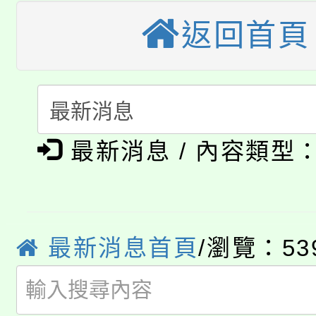
公告本校115學年度第
生本土語及新住民語歌
返回首頁
公告本校115學年度第
代理(課)教師甄選結果(
轉知中國文化大學推廣
代理(課)教師甄選結果(
淨零綠生活教案入校路
《TA101》溝通分析
最新消息 / 內容類型
115年食農教育專業人
會
程，歡迎學生輔導中心
學期銜接期間理賠案件
程
心理、諮商輔導、社會
淨零綠領人才培育課程
學籍身 分審查程序及
系所師生報名參加。
最新消息首頁
/瀏覽：53
公告本校115學年度第1
版
「2026金融保險知識
代理(課)教師甄選結果(