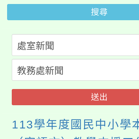
桃園市115學年度學生
車」活動
搜尋
公告本校115學年度第
生本土語及新住民語歌
公告本校115學年度第
代理(課)教師甄選結果(
轉知中國文化大學推廣
代理(課)教師甄選結果(
《TA101》溝通分析
程，歡迎學生輔導中心
送出
心理、諮商輔導、社會
113學年度國民中小學
系所師生報名參加。