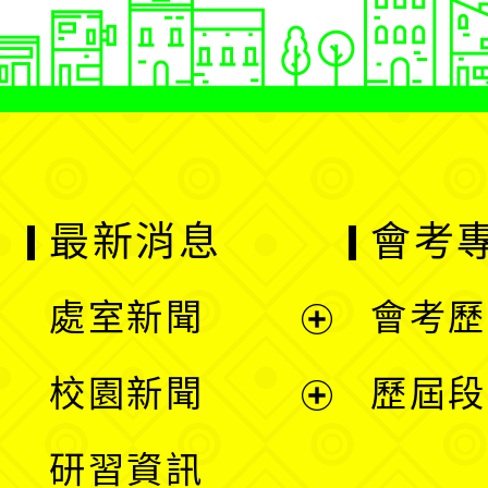
最新消息
會考
處室新聞
會考歷
展
校園新聞
歷屆段
開
展
研習資訊