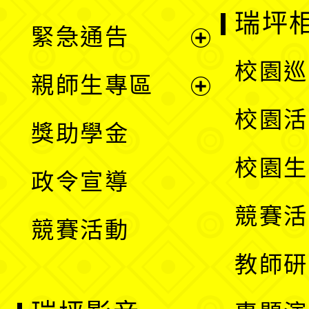
選
開
瑞坪
緊急通告
單
選
展
校園巡
親師生專區
單
開
展
校園活
獎助學金
選
開
校園生
政令宣導
單
選
競賽活
競賽活動
單
教師研