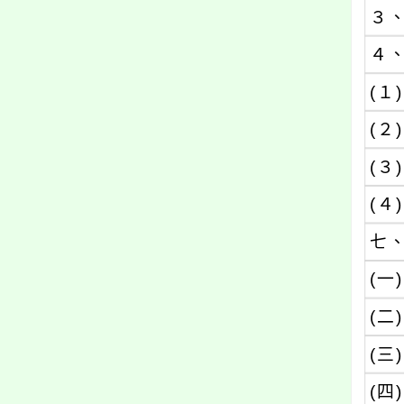
３
４
(１)
(２)
(３)
(４)
七
(一)
(二)
(三)
(四)