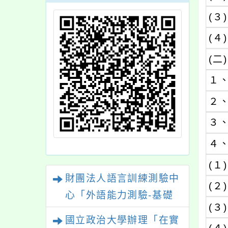
(３)
(４)
(二)
１
２
３
４
(１)
財團法人語言訓練測驗中
(２)
心「外語能力測驗-基礎
(３)
級（FLPT-Basic）」
國立政治大學辦理「在實