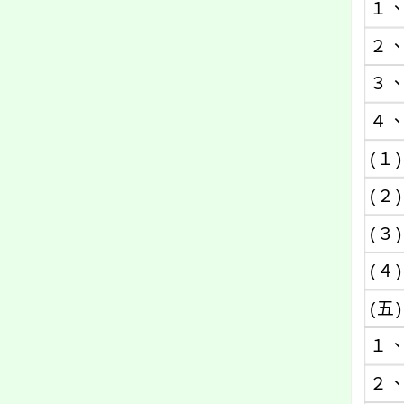
１
２
３
４
(１)
(２)
(３)
(４)
(五)
１
２