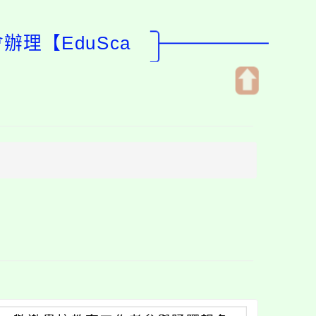
理【EduSca
開
啟
上
方
區
塊