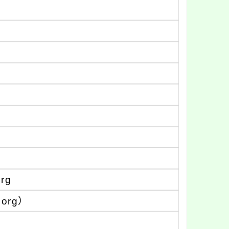
rg
.org）