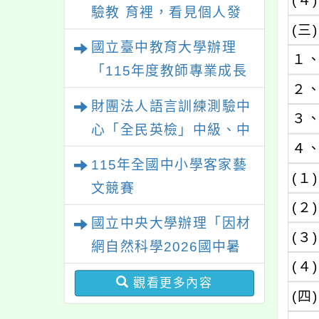
(４)
驗教 育裡，看見個人發
(三)
展的可能性」
國立臺中教育大學辦理
１
「115年度教師專業成長
２
研習—「夢的N次方」實
財團法人語言訓練測驗中
踐家論壇（中區臺中
３
心「全民英檢」中級、中
場）」
４
高級測驗
115年全國中小學客家藝
(１)
文競賽
(２)
國立中央大學辦理「因材
(３)
網自然科學2026國中暑
(４)
期課程」
觀看更多內容
(四)