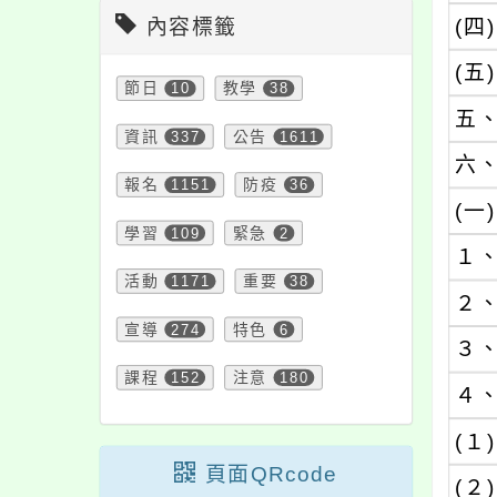
內容標籤
(四)
(五)
節日
10
教學
38
五
資訊
337
公告
1611
六
報名
1151
防疫
36
(一)
學習
109
緊急
2
１
活動
1171
重要
38
２
宣導
274
特色
6
３
課程
152
注意
180
４
(１)
頁面QRcode
(２)