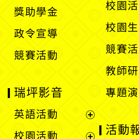
開
展
校園活
獎助學金
選
開
校園生
政令宣導
單
選
競賽活
競賽活動
單
教師研
瑞坪影音
專題演
英語活動
展
活動
校園活動