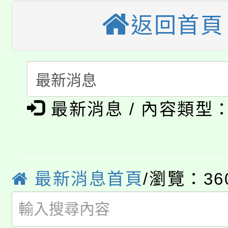
大溪自造教育及科技中心
份教師增能研習
半價優惠，詳情可洽有
返回首頁
淨零綠生活教案入校路
份教師研習
者。
115年食農教育專業人
會
「本色祭」8/29、30
程
最新消息 / 內容類型
8/21下午1時於龍潭區
場熱烈登場!
YOUNG桃局內行報名
徵才活動。
8月14至27日，桃園
局官網。
最新消息首頁
/瀏覽：36
115年桃園市運動會8/1
開!
桃園市低收入戶享有免
田徑場及游泳池舉行。