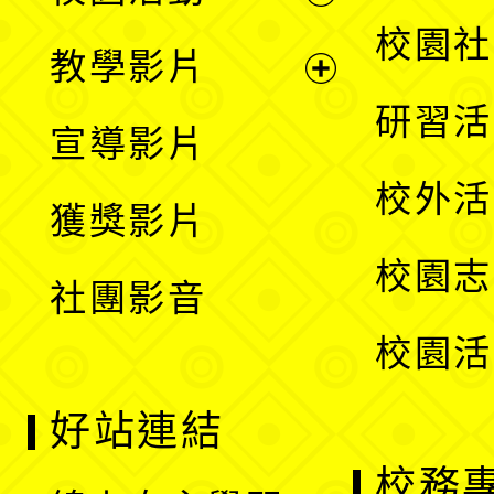
開
展
校園社
教學影片
選
開
展
研習活
宣導影片
單
選
開
校外活
獲獎影片
單
選
校園志
社團影音
單
校園活
好站連結
校務