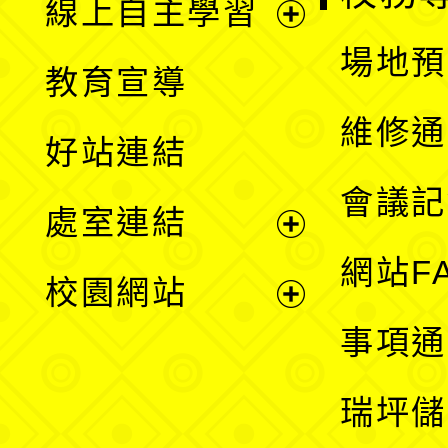
線上自主學習
展
場地預
教育宣導
開
維修通
好站連結
選
會議記
處室連結
單
展
網站F
校園網站
開
展
事項通
選
開
瑞坪儲
單