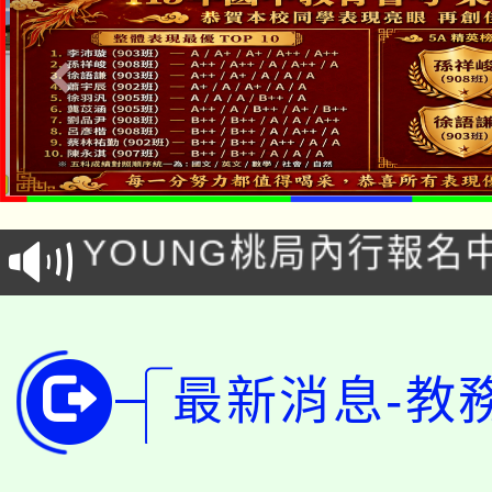
「本色祭」8/29、30
8/21下午1時於龍潭區
場熱烈登場!
YOUNG桃局內行報名
徵才活動。
8月14至27日，桃園
局官網。
115年桃園市運動會8/1
開!
最新消息-教
桃園市低收入戶享有免
田徑場及游泳池舉行。
大園自造教育及科技中心
視費優惠，中低收入戶