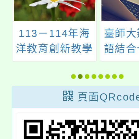
大
113－114年海
臺師大
十
洋教育創新教學
語結合
培
優質團隊選拔
教校
112
區域策
頁面QRcod
開觀