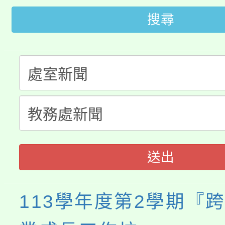
大園自造教育及科技中心
視費優惠，中低收入戶
搜尋
大溪自造教育及科技中心
份教師增能研習
半價優惠，詳情可洽有
淨零綠生活教案入校路
份教師研習
者。
115年食農教育專業人
會
程
送出
113學年度第2學期『