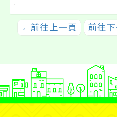
←
前往上一頁
前往下