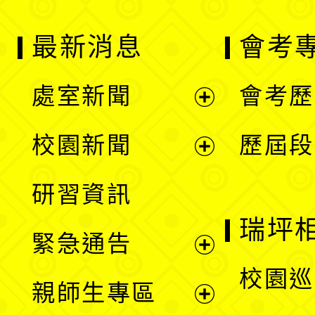
最新消息
會考
處室新聞
會考歷
展
校園新聞
歷屆段
開
展
研習資訊
選
開
瑞坪
緊急通告
單
選
展
校園巡
親師生專區
單