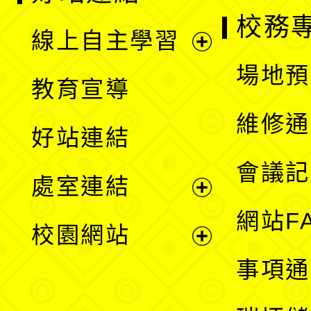
校務
線上自主學習
展
場地預
教育宣導
開
維修通
好站連結
選
會議記
處室連結
單
展
網站F
校園網站
開
展
事項通
選
開