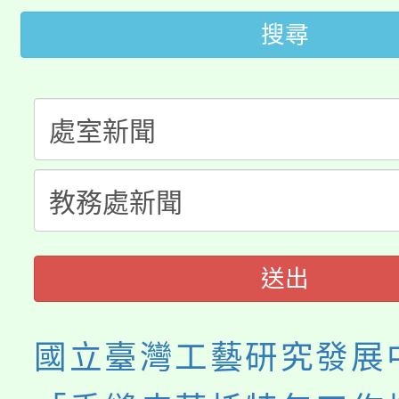
桃園市低收入戶享有免
田徑場及游泳池舉行。
搜尋
大園自造教育及科技中心
視費優惠，中低收入戶
大溪自造教育及科技中心
份教師增能研習
半價優惠，詳情可洽有
淨零綠生活教案入校路
份教師研習
者。
115年食農教育專業人
會
程
送出
國立臺灣工藝研究發展