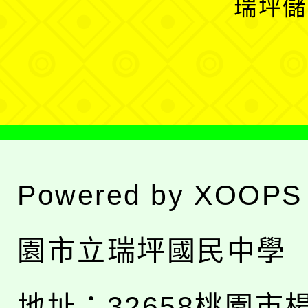
瑞坪儲
單
選
單
Powered by
XOOPS
園市立瑞坪國民中學
地址：
32658桃園市