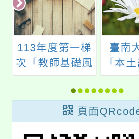
以
113年度第一梯
臺南
案
次「教師基礎風
「本土
險管理工作坊」
教案徵
（共計20場次）
演示
資訊
頁面QRcod