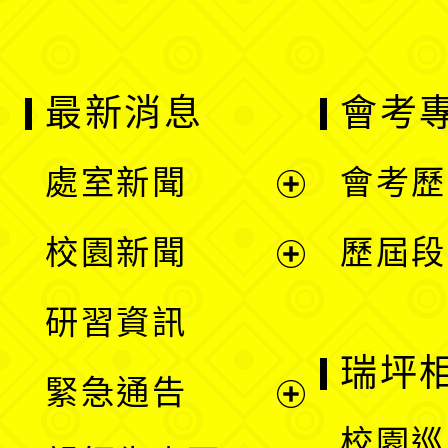
最新消息
會考
處室新聞
會考歷
展
校園新聞
歷屆段
開
展
研習資訊
選
開
瑞坪
緊急通告
單
選
展
校園巡