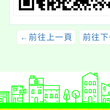
←
前往上一頁
前往下