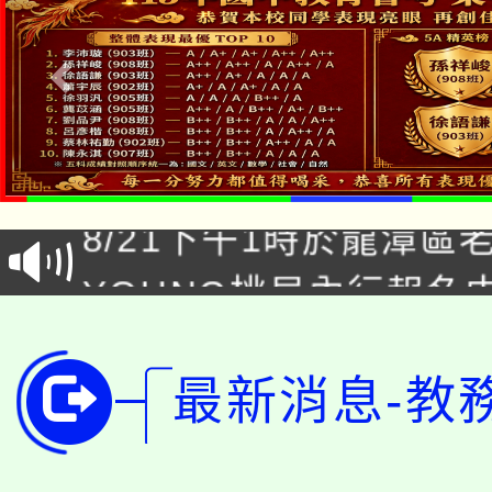
「本色祭」8/29、30
8/21下午1時於龍潭區
場熱烈登場!
YOUNG桃局內行報名
徵才活動。
8月14至27日，桃園
局官網。
115年桃園市運動會8/1
開!
最新消息-教
桃園市低收入戶享有免
田徑場及游泳池舉行。