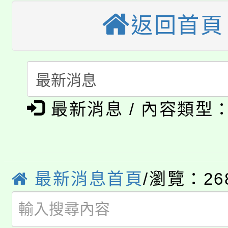
大園自造教育及科技中心
視費優惠，中低收入戶
返回首頁
大溪自造教育及科技中心
份教師增能研習
半價優惠，詳情可洽有
淨零綠生活教案入校路
份教師研習
者。
115年食農教育專業人
會
「本色祭」8/29、30
程
最新消息 / 內容類型
8/21下午1時於龍潭區
場熱烈登場!
YOUNG桃局內行報名
徵才活動。
最新消息首頁
/瀏覽：26
8月14至27日，桃園
局官網。
115年桃園市運動會8/1
開!