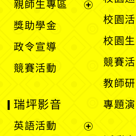
親師生專區
單
開
展
校園活
獎助學金
選
開
校園生
政令宣導
單
選
競賽活
競賽活動
單
教師研
瑞坪影音
專題演
英語活動