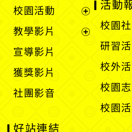
展
活動
校園活動
開
展
校園社
教學影片
選
開
展
研習活
宣導影片
單
選
開
校外活
獲獎影片
單
選
校園志
社團影音
單
校園活
好站連結