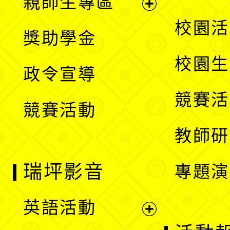
親師生專區
單
開
展
校園活
獎助學金
選
開
校園生
政令宣導
單
選
競賽活
競賽活動
單
教師研
瑞坪影音
專題演
英語活動