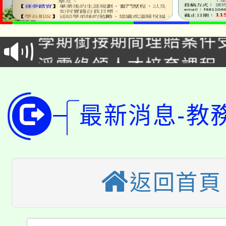
115年食農教育專業人
會
學期銜接期間理賠案件
程
淨零綠領人才培育課程
學籍身 分審查程序及
公告本校115學年度第1
版
「2026金融保險知識
代理(課)教師甄選結果(
最新消息-教
桃園市115學年度學生
車」活動
公告本校115學年度第
生本土語及新住民語歌
返回首頁
公告本校115學年度第
代理(課)教師甄選結果(
轉知中國文化大學推廣
代理(課)教師甄選結果(