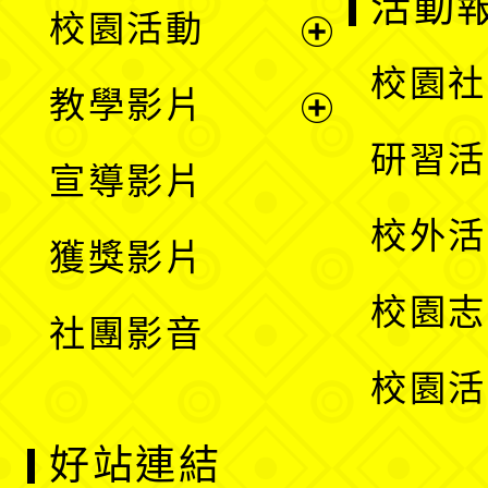
展
活動
校園活動
開
展
校園社
教學影片
選
開
展
研習活
宣導影片
單
選
開
校外活
獲獎影片
單
選
校園志
社團影音
單
校園活
好站連結