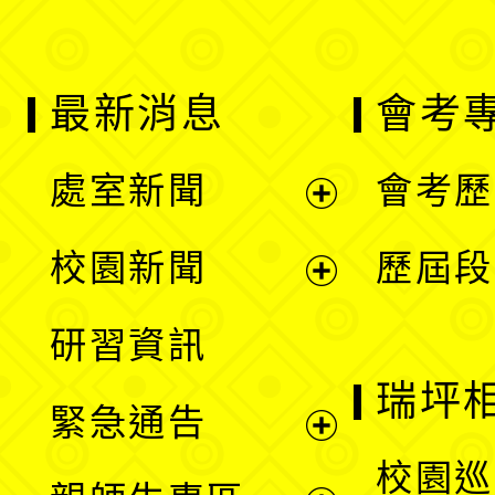
最新消息
會考
處室新聞
會考歷
展
校園新聞
歷屆段
開
展
研習資訊
選
開
瑞坪
緊急通告
單
選
展
校園巡