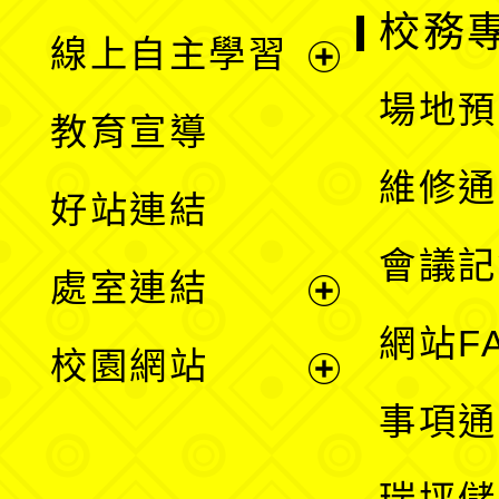
校務
線上自主學習
展
場地預
教育宣導
開
維修通
好站連結
選
會議記
處室連結
單
展
網站F
校園網站
開
展
事項通
選
開