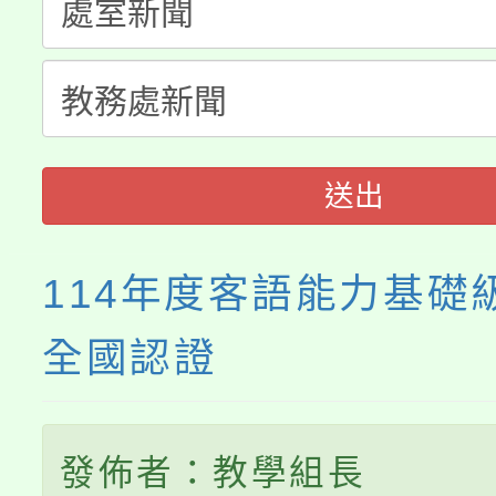
轉知中國文化大學推廣
代理(課)教師甄選結果(
《TA101》溝通分析
程，歡迎學生輔導中心
送出
心理、諮商輔導、社會
系所師生報名參加。
114年度客語能力基礎
全國認證
發佈者：教學組長