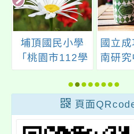
埔頂國民小學
國立成
外
「桃園市112學
南研究
年度海洋教育種
「202
子教師實作學習
際越南
活動」
頁面QRcod