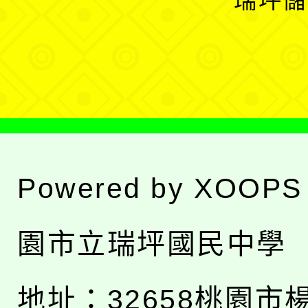
瑞坪儲
單
選
單
Powered by
XOOPS
園市立瑞坪國民中學
地址：
32658桃園市