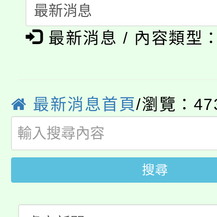
淨零綠生活教案入校路
《TA101》溝通分析
115年食農教育專業人
會
程，歡迎學生輔導中心
最新消息 / 內容類型
學期銜接期間理賠案件
程
心理、諮商輔導、社會
淨零綠領人才培育課程
學籍身 分審查程序及
系所師生報名參加。
最新消息首頁
/瀏覽：47
公告本校115學年度第1
版
「2026金融保險知識
代理(課)教師甄選結果(
桃園市115學年度學生
車」活動
搜尋
公告本校115學年度第
生本土語及新住民語歌
公告本校115學年度第
代理(課)教師甄選結果(