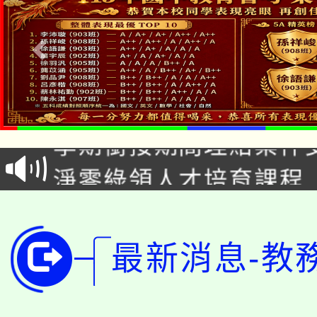
淨零綠生活教案入校路
115年食農教育專業人
會
學期銜接期間理賠案件
程
淨零綠領人才培育課程
學籍身 分審查程序及
公告本校115學年度第1
版
「2026金融保險知識
代理(課)教師甄選結果(
最新消息-教
桃園市115學年度學生
車」活動
公告本校115學年度第
生本土語及新住民語歌