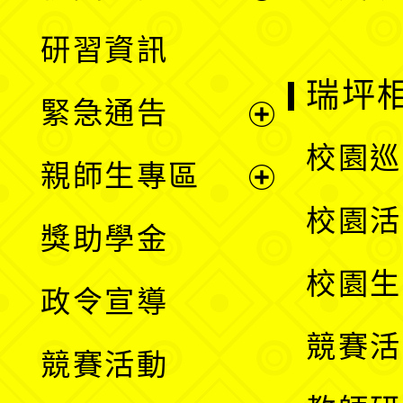
開
展
研習資訊
選
開
瑞坪
緊急通告
單
選
展
校園巡
親師生專區
單
開
展
校園活
獎助學金
選
開
校園生
政令宣導
單
選
競賽活
競賽活動
單