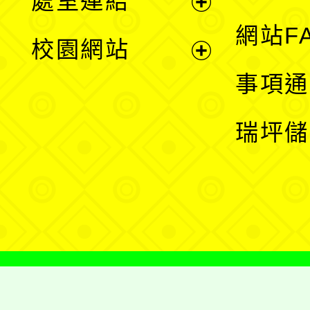
處室連結
單
展
網站F
校園網站
開
展
事項通
選
開
瑞坪儲
單
選
單