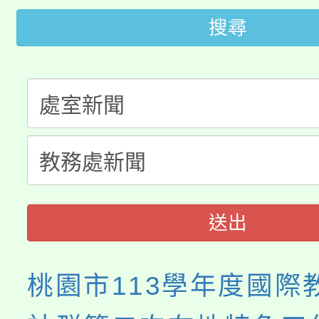
搜尋
公告本校115學年度第
生本土語及新住民語歌
公告本校115學年度第
代理(課)教師甄選結果(
轉知中國文化大學推廣
代理(課)教師甄選結果(
《TA101》溝通分析
程，歡迎學生輔導中心
心理、諮商輔導、社會
送出
系所師生報名參加。
桃園市113學年度國際