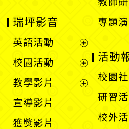
教師研
瑞坪影音
專題演
英語活動
展
活動
校園活動
開
展
校園社
教學影片
選
開
展
研習活
宣導影片
單
選
開
校外活
獲獎影片
單
選