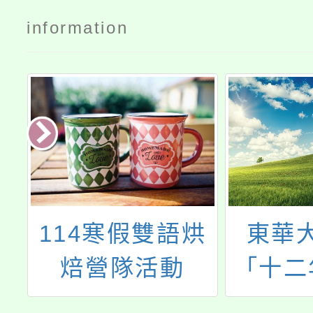
information
師
114寒假雙語烘
東華
理
焙營隊活動
「十二
季
住民族