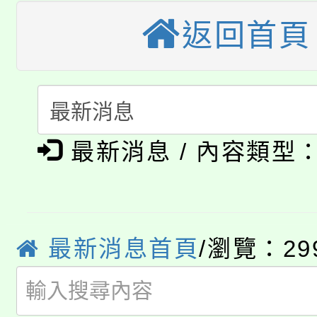
公告本校115學年度第
返回首頁
代理(課)教師甄選結果(
轉知中國文化大學推廣
代理(課)教師甄選結果(
淨零綠生活教案入校路
《TA101》溝通分析
115年食農教育專業人
會
程，歡迎學生輔導中心
最新消息 / 內容類型
學期銜接期間理賠案件
程
心理、諮商輔導、社會
淨零綠領人才培育課程
學籍身 分審查程序及
系所師生報名參加。
公告本校115學年度第1
最新消息首頁
/瀏覽：29
版
「2026金融保險知識
代理(課)教師甄選結果(
桃園市115學年度學生
車」活動