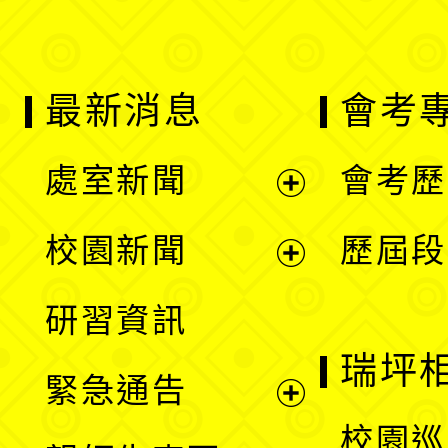
最新消息
會考
處室新聞
會考歷
展
校園新聞
歷屆段
開
展
研習資訊
選
開
瑞坪
緊急通告
單
選
展
校園巡