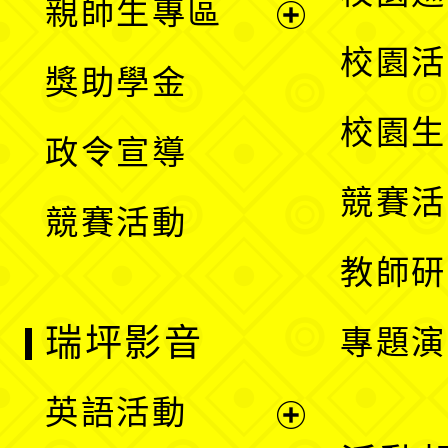
親師生專區
單
開
展
校園活
獎助學金
選
開
校園生
政令宣導
單
選
競賽活
競賽活動
單
教師研
瑞坪影音
專題演
英語活動