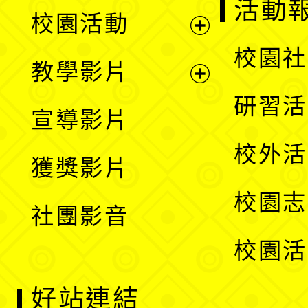
展
活動
校園活動
開
展
校園社
教學影片
選
開
展
研習活
宣導影片
單
選
開
校外活
獲獎影片
單
選
校園志
社團影音
單
校園活
好站連結