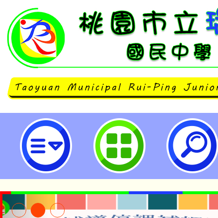
neilrpjhstyc網站設計者：徐嘉裕 N