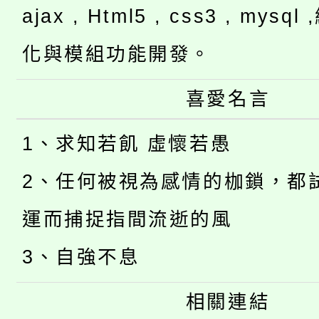
ajax , Html5 , css3 , mysq
化與模組功能開發。
喜愛名言
1、求知若飢 虛懷若愚
2、任何被視為感情的枷鎖，都
運而捕捉指間流逝的風
3、自強不息
相關連結