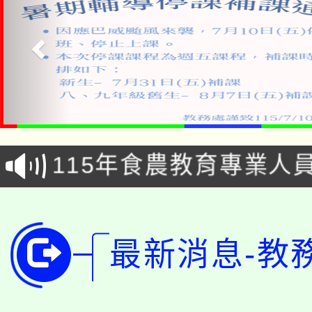
淨零綠生活教案入校路
115年食農教育專業人
會
學期銜接期間理賠案件
程
淨零綠領人才培育課程
學籍身 分審查程序及
最新消息-教
公告本校115學年度第1
版
「2026金融保險知識
代理(課)教師甄選結果(