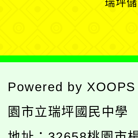
瑞坪儲
單
選
單
Powered by
XOOPS
園市立瑞坪國民中學
地址：
32658桃園市