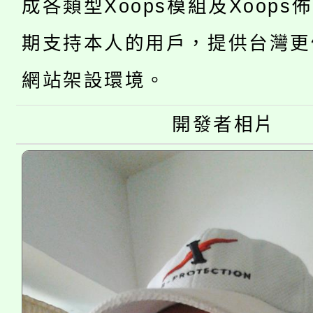
成各類型Xoops模組及Xoops
「2026金融保險知識
代理(課)教師甄選結果(
期支持本人的用戶，提供台灣更
桃園市115學年度學生
車」活動
網站架設環境。
公告本校115學年度第
生本土語及新住民語歌
公告本校115學年度第
開發者相片
代理(課)教師甄選結果(
轉知中國文化大學推廣
代理(課)教師甄選結果(
《TA101》溝通分析
程，歡迎學生輔導中心
心理、諮商輔導、社會