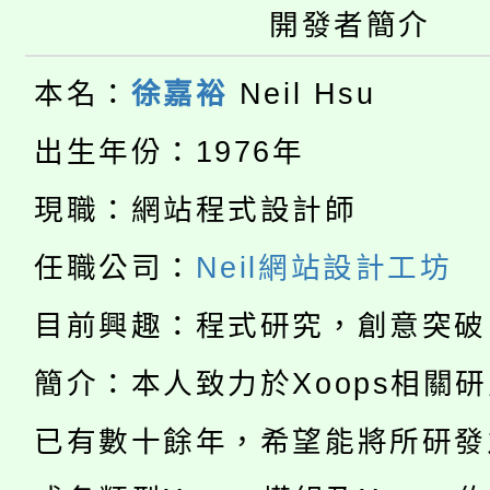
開發者簡介
桃園市115學年度學生
車」活動
公告本校115學年度第
生本土語及新住民語歌
本名：
徐嘉裕
Neil Hsu
公告本校115學年度第
代理(課)教師甄選結果(
出生年份：1976年
轉知中國文化大學推廣
代理(課)教師甄選結果(
現職：網站程式設計師
淨零綠生活教案入校路
《TA101》溝通分析
任職公司：
Neil網站設計工坊
115年食農教育專業人
會
程，歡迎學生輔導中心
目前興趣：程式研究，創意突破
學期銜接期間理賠案件
程
心理、諮商輔導、社會
簡介：本人致力於Xoops相關
淨零綠領人才培育課程
學籍身 分審查程序及
系所師生報名參加。
已有數十餘年，希望能將所研發
公告本校115學年度第1
版