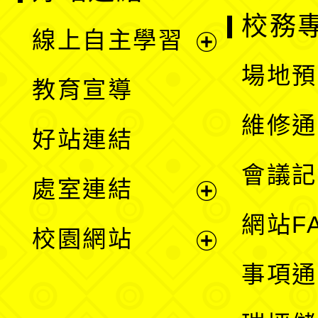
校務
線上自主學習
展
場地預
教育宣導
開
維修通
好站連結
選
會議記
處室連結
單
展
網站F
校園網站
開
展
事項通
選
開