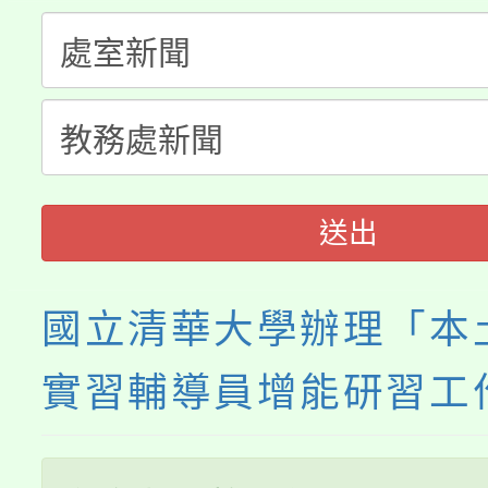
半價優惠，詳情可洽有
淨零綠生活教案入校路
份教師研習
者。
115年食農教育專業人
會
程
送出
國立清華大學辦理「本
實習輔導員增能研習工