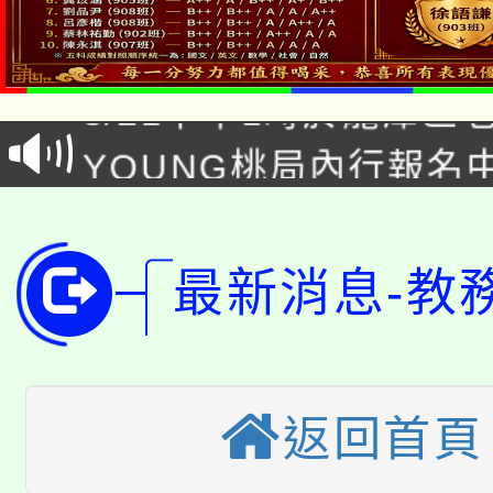
「本色祭」8/29、30
8/21下午1時於龍潭區
場熱烈登場!
YOUNG桃局內行報名
徵才活動。
8月14至27日，桃園
局官網。
115年桃園市運動會8/1
開!
最新消息-教
桃園市低收入戶享有免
田徑場及游泳池舉行。
大園自造教育及科技中心
視費優惠，中低收入戶
大溪自造教育及科技中心
份教師增能研習
返回首頁
半價優惠，詳情可洽有
淨零綠生活教案入校路
份教師研習