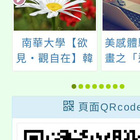
學【欲
美感體驗教育計
在】韓
畫之「運用紙藝
觀音巡
為教學增能－教
研習營
師研習課程」
頁面QRcod