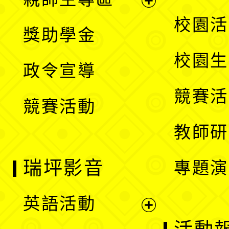
單
開
展
校園活
獎助學金
選
開
校園生
政令宣導
單
選
競賽活
競賽活動
單
教師研
瑞坪影音
專題演
英語活動
展