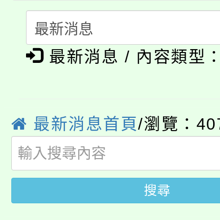
者。
115年食農教育專業人
會
「本色祭」8/29、30
程
最新消息 / 內容類型
8/21下午1時於龍潭區
場熱烈登場!
YOUNG桃局內行報名
徵才活動。
8月14至27日，桃園
局官網。
最新消息首頁
/瀏覽：40
115年桃園市運動會8/1
開!
桃園市低收入戶享有免
田徑場及游泳池舉行。
大園自造教育及科技中心
搜尋
視費優惠，中低收入戶
大溪自造教育及科技中心
份教師增能研習