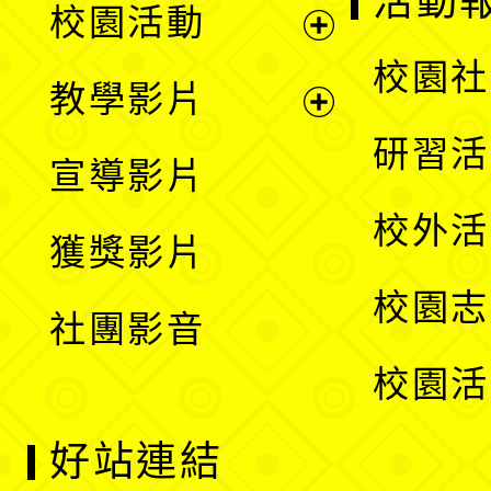
活動
校園活動
開
展
校園社
教學影片
選
開
展
研習活
宣導影片
單
選
開
校外活
獲獎影片
單
選
校園志
社團影音
單
校園活
好站連結