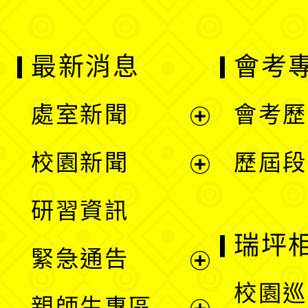
最新消息
會考
處室新聞
會考歷
展
校園新聞
歷屆段
開
展
研習資訊
選
開
瑞坪
緊急通告
單
選
展
校園巡
親師生專區