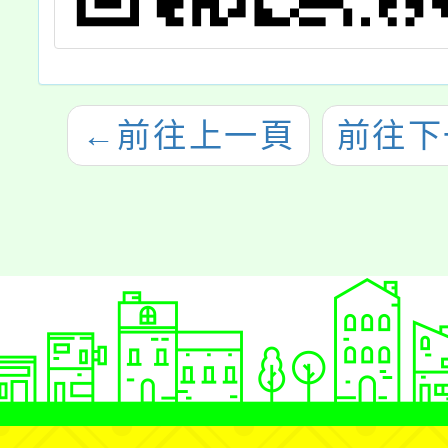
←
前往上一頁
前往下