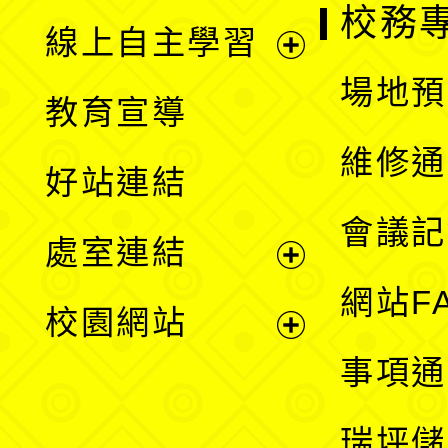
校務
線上自主學習
展
場地預
教育宣導
開
維修通
好站連結
選
會議記
處室連結
單
展
網站F
校園網站
開
展
事項通
選
開
瑞坪儲