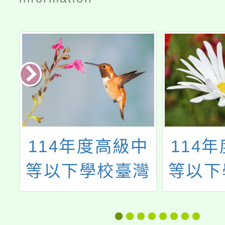
114年度高級中
114
科
等以下學校臺灣
等以下
的
手語教學支援工
在職進
越
作人員第二期培
族教育