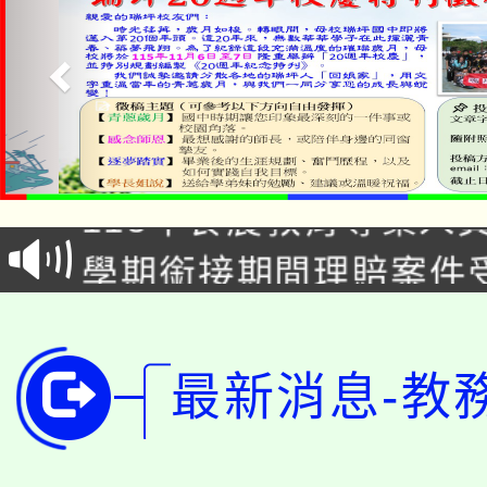
淨零綠生活教案入校路
115年食農教育專業人
會
學期銜接期間理賠案件
程
淨零綠領人才培育課程
學籍身 分審查程序及
公告本校115學年度第1
版
最新消息-教
「2026金融保險知識
代理(課)教師甄選結果(
桃園市115學年度學生
車」活動