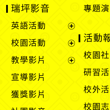
瑞坪影音
專題演
英語活動
展
活動
校園活動
開
展
校園社
教學影片
選
開
展
研習活
宣導影片
單
選
開
校外活
獲獎影片
單
選
校園志