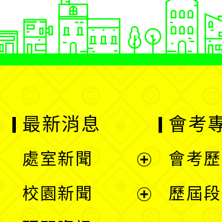
最新消息
會考
處室新聞
會考歷
展
校園新聞
歷屆段
開
展