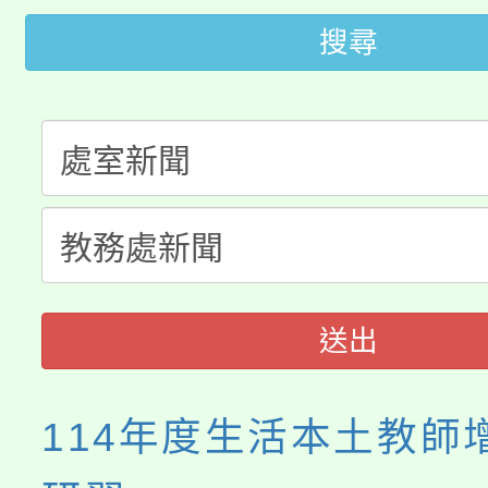
搜尋
桃園市115學年度學生
車」活動
公告本校115學年度第
生本土語及新住民語歌
公告本校115學年度第
代理(課)教師甄選結果(
轉知中國文化大學推廣
代理(課)教師甄選結果(
《TA101》溝通分析
程，歡迎學生輔導中心
送出
心理、諮商輔導、社會
114年度生活本土教師
系所師生報名參加。