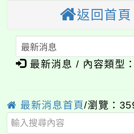
公告本校115學年度第
返回首頁
生本土語及新住民語歌
公告本校115學年度第
代理(課)教師甄選結果(
轉知中國文化大學推廣
代理(課)教師甄選結果(
淨零綠生活教案入校路
《TA101》溝通分析
最新消息 / 內容類型
115年食農教育專業人
會
程，歡迎學生輔導中心
學期銜接期間理賠案件
程
心理、諮商輔導、社會
淨零綠領人才培育課程
學籍身 分審查程序及
最新消息首頁
/瀏覽：35
系所師生報名參加。
公告本校115學年度第1
版
「2026金融保險知識
代理(課)教師甄選結果(