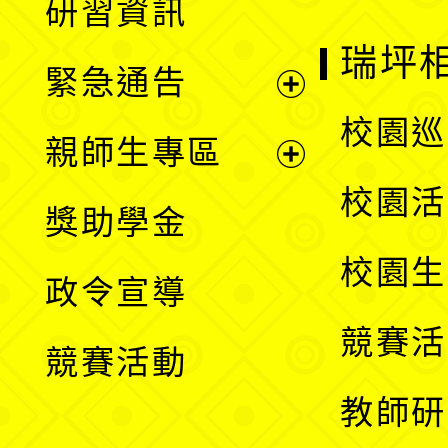
研習資訊
選
開
瑞坪
緊急通告
單
選
展
校園巡
親師生專區
單
開
展
校園活
獎助學金
選
開
校園生
政令宣導
單
選
競賽活
競賽活動
單
教師研