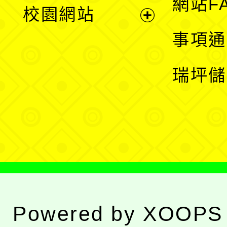
展
網站F
校園網站
開
展
事項通
選
開
瑞坪儲
單
選
單
Powered by
XOOPS