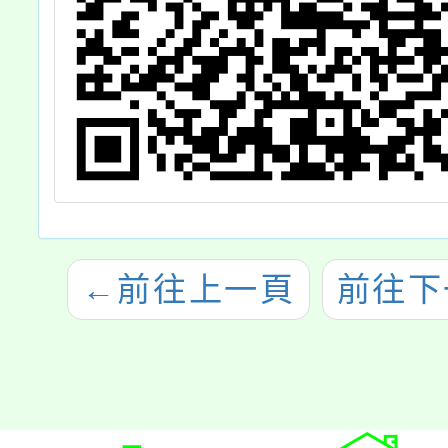
←
前往上一頁
前往下