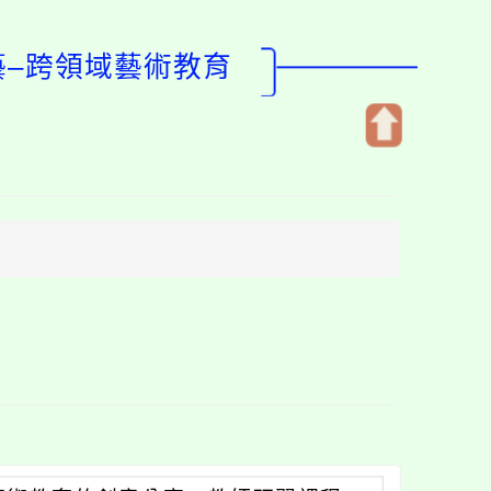
藝–跨領域藝術教育
開
啟
上
方
區
塊