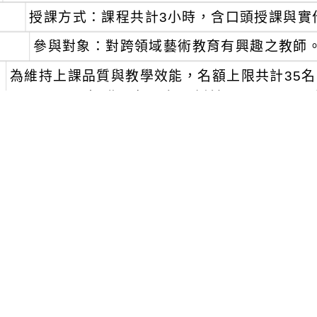
授課方式：課程共計3小時，含口頭授課與實
參與對象：對跨領域藝術教育有興趣之教師
、
為維持上課品質與教學效能，名額上限共計35
至5月26日（星期一）下午5時前逕至GOOGLE表單（http
ieSxJ9）報名，將於5月28日（星期三）於
程核予3小時研習時數，請事先上全國教師在職
數。
如有疑問，請致電國立臺灣藝術教育館承辦人鄭小姐
分機116。
可瀏覽群組：
註冊會員
訪客