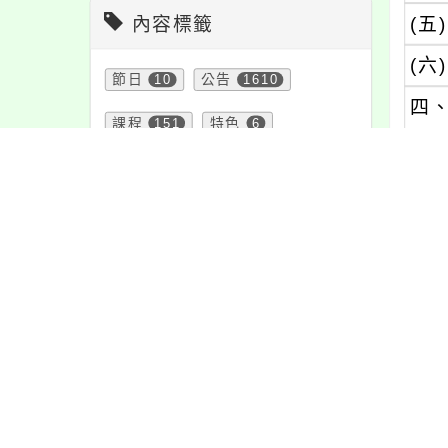
內容標籤
(五)
(六)
節日
10
公告
1610
四
課程
151
特色
6
注意
180
重要
38
緊急
2
防疫
36
活動
1171
教學
38
資訊
337
報名
1151
學習
109
宣導
274
內文
頁面QRcode