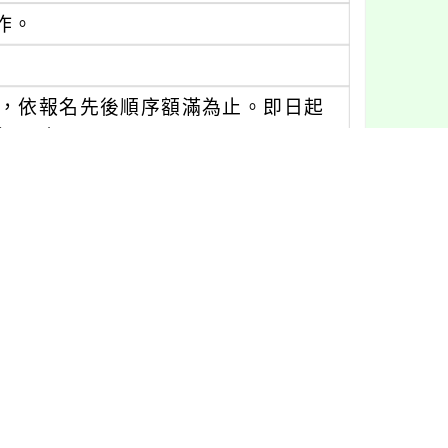
作。
。
名，依報名先後順序額滿為止。即日起
s://forms.gle/vU2forpZovr
國立臺灣藝術教育館官網公告名單，全程課
進修資訊網註冊，以利後續登錄研習時
，連絡電話：（02）23110574