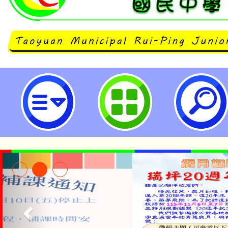
neilrpjhstyc網站設計者：徐嘉裕 N