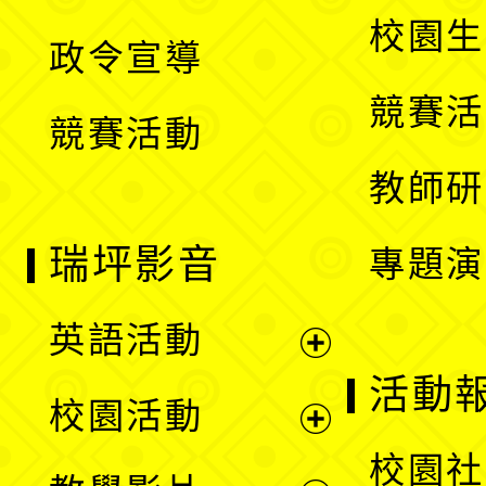
選
開
校園生
政令宣導
單
選
競賽活
競賽活動
單
教師研
瑞坪影音
專題演
英語活動
展
活動
校園活動
開
展
校園社