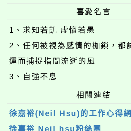
喜愛名言
1、求知若飢 虛懷若愚
2、任何被視為感情的枷鎖，都
運而捕捉指間流逝的風
3、自強不息
相關連結
徐嘉裕(Neil Hsu)的工作心得
徐嘉裕 Neil hsu粉絲團