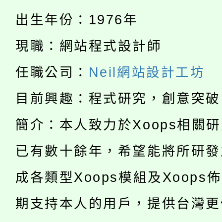
公告本校115學年度第
代理(課)教師甄選結果(
出生年份：1976年
轉知中國文化大學推廣
代理(課)教師甄選結果(
現職：網站程式設計師
淨零綠生活教案入校路
《TA101》溝通分析
任職公司：
Neil網站設計工坊
115年食農教育專業人
會
程，歡迎學生輔導中心
目前興趣：程式研究，創意突破
學期銜接期間理賠案件
程
心理、諮商輔導、社會
簡介：本人致力於Xoops相關
淨零綠領人才培育課程
學籍身 分審查程序及
系所師生報名參加。
公告本校115學年度第1
已有數十餘年，希望能將所研發
版
「2026金融保險知識
成各類型Xoops模組及Xoops
代理(課)教師甄選結果(
桃園市115學年度學生
車」活動
期支持本人的用戶，提供台灣更