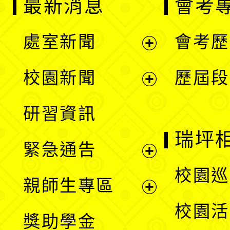
最新消息
會考
處室新聞
會考歷
展
校園新聞
歷屆段
開
展
研習資訊
選
開
瑞坪
緊急通告
單
選
展
校園巡
親師生專區
單
開
展
校園活
獎助學金