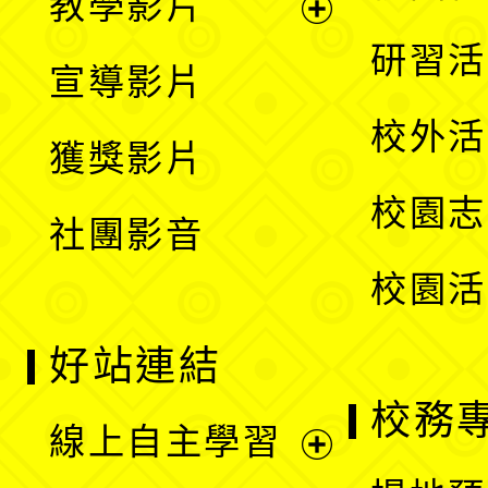
教學影片
選
開
展
研習活
宣導影片
單
選
開
校外活
獲獎影片
單
選
校園志
社團影音
單
校園活
好站連結
校務
線上自主學習