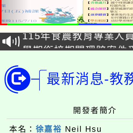
淨零綠生活教案入校路
115年食農教育專業人
會
學期銜接期間理賠案件
程
淨零綠領人才培育課程
學籍身 分審查程序及
公告本校115學年度第1
最新消息-教
版
「2026金融保險知識
代理(課)教師甄選結果(
桃園市115學年度學生
車」活動
開發者簡介
公告本校115學年度第
生本土語及新住民語歌
本名：
徐嘉裕
Neil Hsu