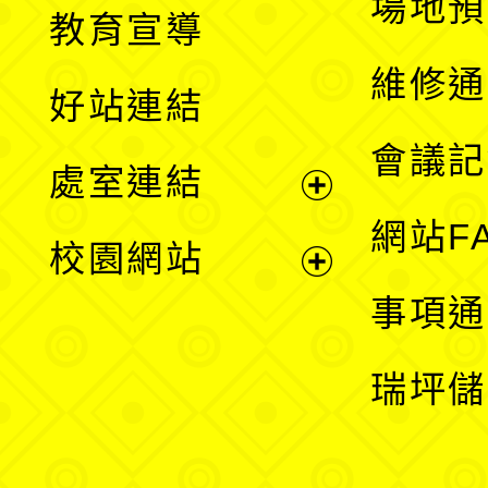
展
場地預
教育宣導
開
維修通
好站連結
選
會議記
處室連結
單
展
網站F
校園網站
開
展
事項通
選
開
瑞坪儲
單
選