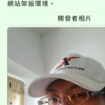
生本土語及新住民語歌
網站架設環境。
公告本校115學年度第
代理(課)教師甄選結果(
開發者相片
轉知中國文化大學推廣
代理(課)教師甄選結果(
《TA101》溝通分析
程，歡迎學生輔導中心
心理、諮商輔導、社會
系所師生報名參加。