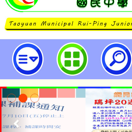
neilrpjhstyc網站設計者：徐嘉裕 N