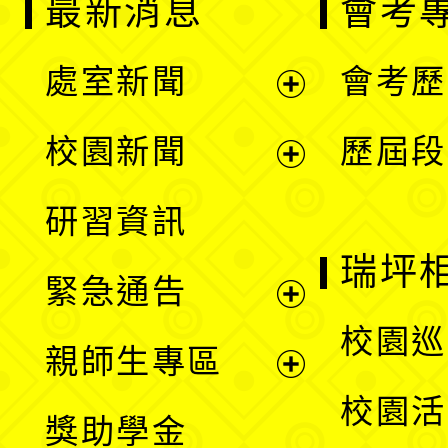
最新消息
會考
處室新聞
會考歷
展
校園新聞
歷屆段
開
展
研習資訊
選
開
瑞坪
緊急通告
單
選
展
校園巡
親師生專區
單
開
展
校園活
獎助學金