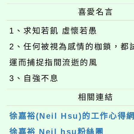
喜愛名言
1、求知若飢 虛懷若愚
2、任何被視為感情的枷鎖，都
運而捕捉指間流逝的風
3、自強不息
相關連結
徐嘉裕(Neil Hsu)的工作心得
徐嘉裕 Neil hsu粉絲團