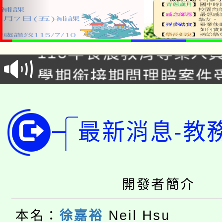
淨零綠生活教案入校路
115年食農教育專業人
會
學期銜接期間理賠案件
程
淨零綠領人才培育課程
學籍身 分審查程序及
公告本校115學年度第1
版
最新消息-教
「2026金融保險知識
代理(課)教師甄選結果(
桃園市115學年度學生
車」活動
開發者簡介
公告本校115學年度第
生本土語及新住民語歌
本名：
徐嘉裕
Neil Hsu
公告本校115學年度第
代理(課)教師甄選結果(