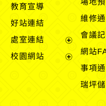
展
場地預
教育宣導
開
維修通
好站連結
選
會議記
處室連結
單
展
網站F
校園網站
開
展
事項通
選
開
瑞坪儲
單
選