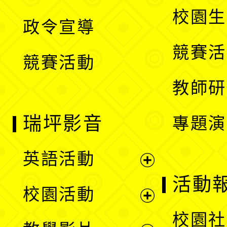
選
開
校園生
政令宣導
單
選
競賽活
競賽活動
單
教師研
瑞坪影音
專題演
英語活動
展
活動
校園活動
開
展
校園社