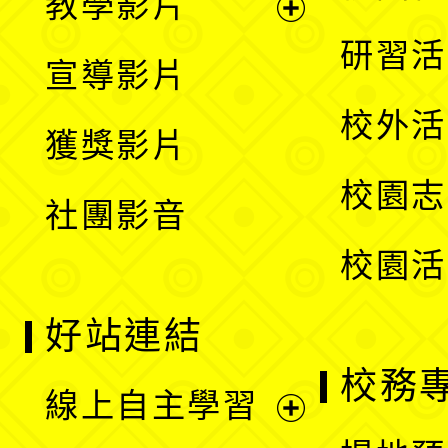
教學影片
選
開
展
研習活
宣導影片
單
選
開
校外活
獲獎影片
單
選
校園志
社團影音
單
校園活
好站連結
校務
線上自主學習