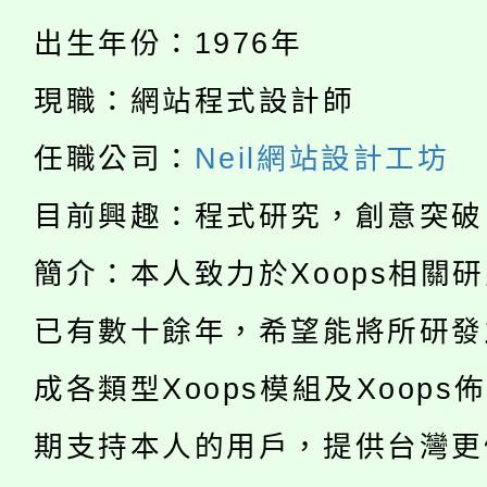
轉知中國文化大學推廣
出生年份：1976年
代理(課)教師甄選結果(
淨零綠生活教案入校路
現職：網站程式設計師
《TA101》溝通分析
115年食農教育專業人
會
任職公司：
Neil網站設計工坊
程，歡迎學生輔導中心
學期銜接期間理賠案件
程
目前興趣：程式研究，創意突破
心理、諮商輔導、社會
淨零綠領人才培育課程
學籍身 分審查程序及
簡介：本人致力於Xoops相關
系所師生報名參加。
公告本校115學年度第1
版
已有數十餘年，希望能將所研發
「2026金融保險知識
代理(課)教師甄選結果(
成各類型Xoops模組及Xoops
桃園市115學年度學生
車」活動
期支持本人的用戶，提供台灣更
公告本校115學年度第