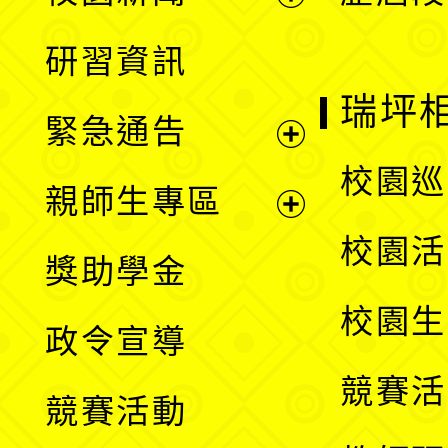
開
展
研習資訊
選
開
瑞坪
緊急通告
單
選
展
校園巡
親師生專區
單
開
展
校園活
獎助學金
選
開
校園生
政令宣導
單
選
競賽活
競賽活動
單