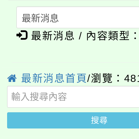
者。
115年食農教育專業人
會
「本色祭」8/29、30
程
最新消息 / 內容類型
8/21下午1時於龍潭區
場熱烈登場!
YOUNG桃局內行報名
徵才活動。
8月14至27日，桃園
局官網。
最新消息首頁
/瀏覽：48
115年桃園市運動會8/1
開!
桃園市低收入戶享有免
田徑場及游泳池舉行。
搜尋
大園自造教育及科技中心
視費優惠，中低收入戶
大溪自造教育及科技中心