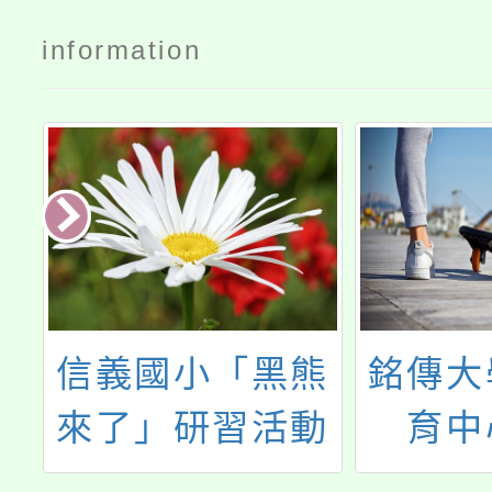
information
族
信義國小「黑熊
銘傳大
分
來了」研習活動
育中
領
「11