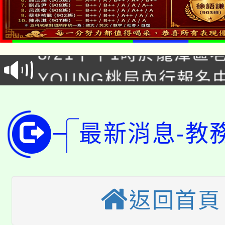
「本色祭」8/29、30
8/21下午1時於龍潭區
場熱烈登場!
YOUNG桃局內行報名
徵才活動。
8月14至27日，桃園
局官網。
115年桃園市運動會8/1
開!
最新消息-教
桃園市低收入戶享有免
田徑場及游泳池舉行。
大園自造教育及科技中心
視費優惠，中低收入戶
大溪自造教育及科技中心
返回首頁
份教師增能研習
半價優惠，詳情可洽有
淨零綠生活教案入校路
份教師研習