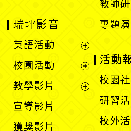
教師研
瑞坪影音
專題演
英語活動
展
活動
校園活動
開
展
校園社
教學影片
選
開
展
研習活
宣導影片
單
選
開
校外活
獲獎影片
單