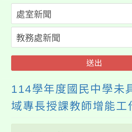
份教師增能研習
半價優惠，詳情可洽有
淨零綠生活教案入校路
份教師研習
者。
115年食農教育專業人
會
程
送出
114學年度國民中學未
域專長授課教師增能工