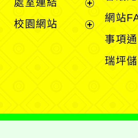
處室連結
單
展
網站F
校園網站
開
展
事項通
選
開
瑞坪儲
單
選
單