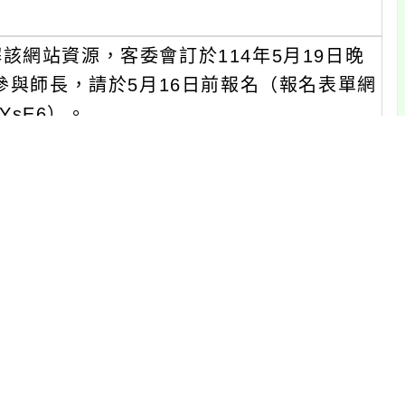
網站資源，客委會訂於114年5月19日晚
參與師長，請於5月16日前報名（報名表單網
KNYsE6）。
期間，舉辦兩場線上「全國活動競賽」，凡參與
多達150項精美獎品，競賽詳情將於會議中說
賽活動詳情請至「來上客」網站活動專區查
次說明會實施計畫1份。