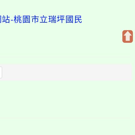
網站-桃園市立瑞坪國民
開
啟
上
方
區
塊