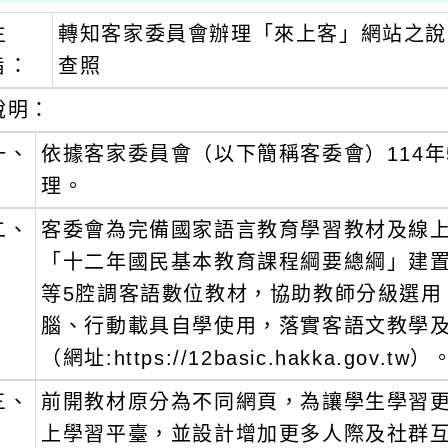
主
轉知客家委員會辦理「來上客」網站之說
旨：
查照
說明：
一、
依據客家委員會（以下簡稱客委會）114年5月
理。
二、
客委會為完備國家語言教育學習教材及線
「十二年國民基本教育課程綱要總綱」建
等5腔調客語數位教材，協助教師分級選用
腦、行動載具自學使用，落實客語文教學
（網址:https://12basic.hakka.gov.tw）
三、
前開教材原分為不同網頁，為讓學生學習
上學習平臺，並設計增加更多人際及社群