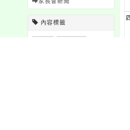
家長會新聞
內容標籤
緊急
2
報名
1151
公告
1610
節日
10
課程
151
活動
1171
重要
38
防疫
36
特色
6
資訊
337
宣導
274
學習
109
注意
180
內
教學
38