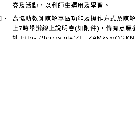
賽及活動，以利師生運用及學習。
四、
為協助教師瞭解專區功能及操作方式及瞭解該
上7時舉辦線上說明會(如附件)，倘有意願
址:https://forms.gle/ZHTZAMkxmQG
五、
客委會將於114年5月19日至6月19日
競賽之學生有機會獲得AppleWatch等
明，請轉知並鼓勵貴校學生多加參與，競
詢。
六、
檢附「中小學客語線上學習計畫」 第一
文可瀏覽群組：
註冊會員
訪客