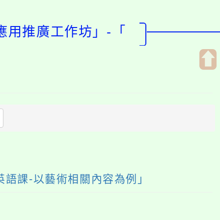
應用推廣工作坊」-「
開
啟
上
方
區
塊
你的英語課-以藝術相關內容為例」