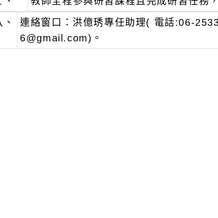
七、
教師全程參與研習課程且完成研習任務
八、
連絡窗口：洪億琇專任助理( 電話:06-253313
6@gmail.com)。
文可瀏覽群組：
註冊會員
訪客
新消息-相關內容
related information