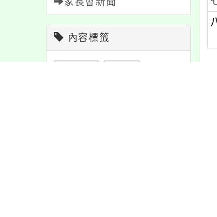
家長會新聞
內容標籤
課程
152
特色
6
內
活動
1171
資訊
337
公告
1611
宣導
274
最
節日
10
防疫
36
報名
1151
重要
38
學習
109
緊急
2
注意
180
教學
38