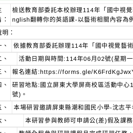
主
檢送教育部委託本校辦理114年「國中視覺藝
旨：
nglish翻轉你的英語課-以藝術相關內容
說明：
一、
依據教育部委託辦理114年「國中視覺藝
二、
活動日期與時間:114年06月02號(星期一)(1
三、
報名連結:https://forms.gle/K6Frd
四、
研習地點:國立屏東大學屏商校區活動中心1樓
號)。
五、
本場研習邀請屏東縣潮和國民小學-沈志平
六、
本研習參與教師可申請公(差)假及課