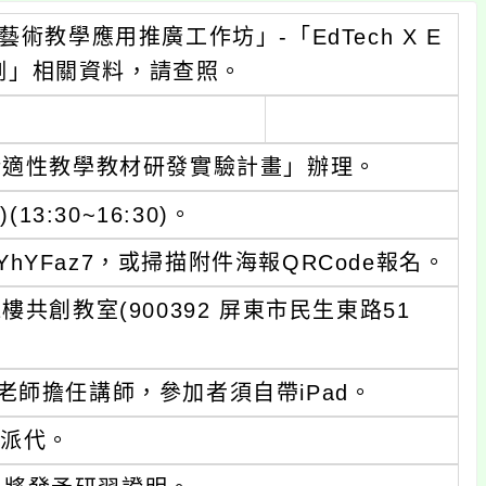
術教學應用推廣工作坊」-「EdTech X E
為例」相關資料，請查照。
術適性教學教材研發實驗計畫」辦理。
3:30~16:30)。
KgJwxYhYFaz7，或掃描附件海報QRCode報名。
共創教室(900392 屏東市民生東路51
老師擔任講師，參加者須自帶iPad。
務派代。