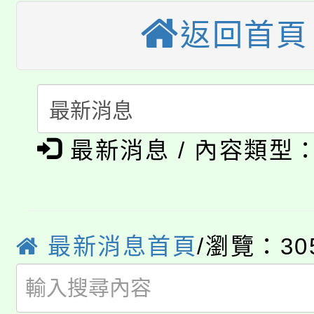
大溪自造教育及科技中心
份教師增能研習
半價優惠，詳情可洽有
返回首頁
淨零綠生活教案入校路
份教師研習
者。
115年食農教育專業人
會
「本色祭」8/29、30
程
最新消息 / 內容類型
8/21下午1時於龍潭區
場熱烈登場!
YOUNG桃局內行報名
徵才活動。
8月14至27日，桃園
局官網。
最新消息首頁
/瀏覽：30
115年桃園市運動會8/1
開!
桃園市低收入戶享有免
田徑場及游泳池舉行。