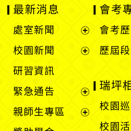
最新消息
會考
處室新聞
會考歷
展
校園新聞
歷屆段
開
展
研習資訊
選
開
瑞坪
緊急通告
單
選
展
校園巡
親師生專區
單
開
展
校園活