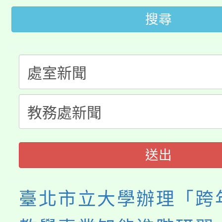
大園自造教育及科技中心
視費優惠，中低收入戶
搜尋
大溪自造教育及科技中心
份教師增能研習
半價優惠，詳情可洽有
淨零綠生活教案入校路
份教師研習
者。
115年食農教育專業人
會
程
送出
臺北市立大學辦理「跨