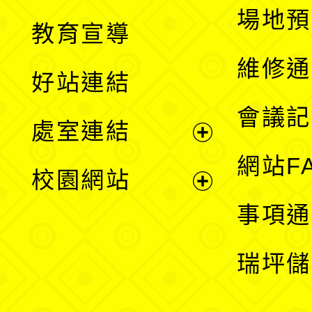
展
場地預
教育宣導
開
維修通
好站連結
選
會議記
處室連結
單
展
網站F
校園網站
開
展
事項通
選
開
瑞坪儲
單
選