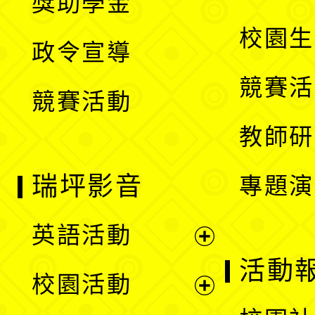
獎助學金
選
開
校園生
政令宣導
單
選
競賽活
競賽活動
單
教師研
瑞坪影音
專題演
英語活動
展
活動
校園活動
開