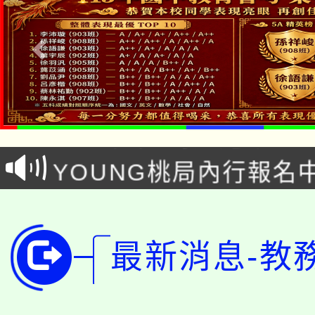
「本色祭」8/29、30
8/21下午1時於龍潭區
場熱烈登場!
YOUNG桃局內行報名
徵才活動。
8月14至27日，桃園
局官網。
115年桃園市運動會8/1
開!
最新消息-教
桃園市低收入戶享有免
田徑場及游泳池舉行。
大園自造教育及科技中心
視費優惠，中低收入戶