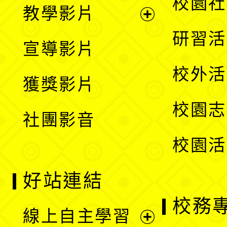
展
校園社
教學影片
選
開
展
研習活
宣導影片
單
選
開
校外活
獲獎影片
單
選
校園志
社團影音
單
校園活
好站連結
校務
線上自主學習