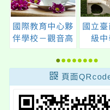
教
國際教育中心夥
國立臺
由
伴學校－觀音高
級中
特
中辦理「教育外
「11
設
交與實務案例」
題融
頁面QRcod