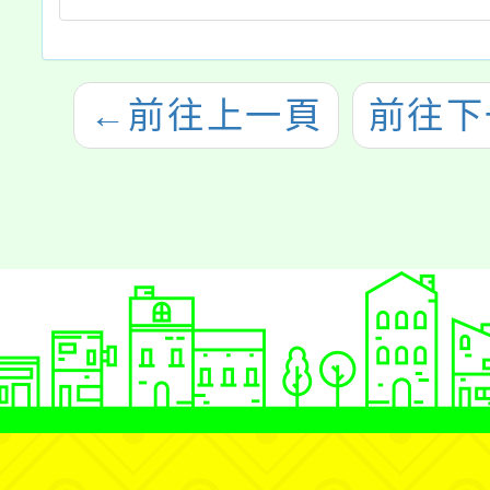
←
前往上一頁
前往下