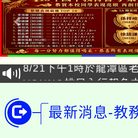
「本色祭」8/29、30
8/21下午1時於龍潭區
場熱烈登場!
YOUNG桃局內行報名
徵才活動。
8月14至27日，桃園
局官網。
115年桃園市運動會8/1
最新消息-教
開!
桃園市低收入戶享有免
田徑場及游泳池舉行。