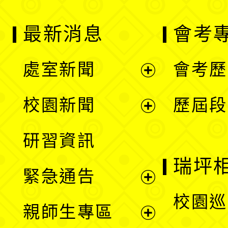
最新消息
會考
處室新聞
會考歷
展
校園新聞
歷屆段
開
展
研習資訊
選
開
瑞坪
緊急通告
單
選
展
校園巡
親師生專區
單