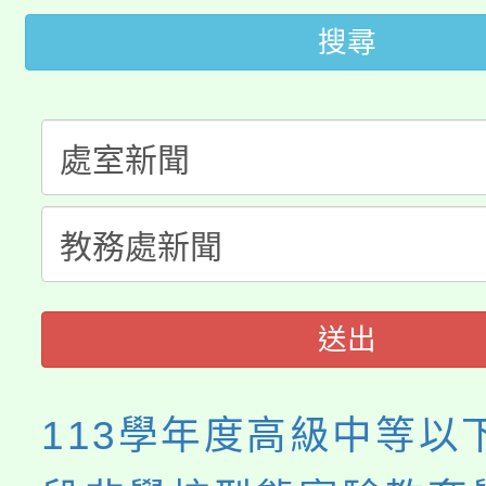
桃園市低收入戶享有免
田徑場及游泳池舉行。
搜尋
大園自造教育及科技中心
視費優惠，中低收入戶
大溪自造教育及科技中心
份教師增能研習
半價優惠，詳情可洽有
淨零綠生活教案入校路
份教師研習
者。
115年食農教育專業人
會
程
送出
113學年度高級中等以