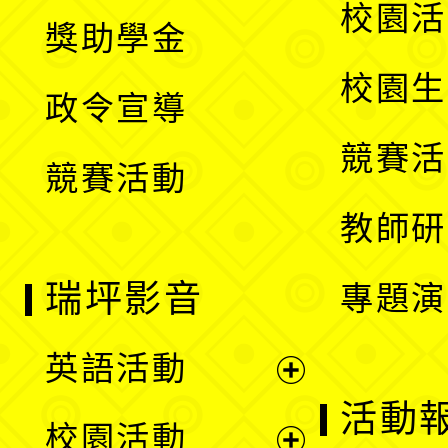
開
展
校園活
獎助學金
選
開
校園生
政令宣導
單
選
競賽活
競賽活動
單
教師研
瑞坪影音
專題演
英語活動
展
活動
校園活動