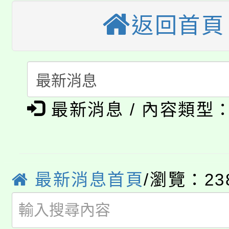
大園自造教育及科技中心
視費優惠，中低收入戶
返回首頁
大溪自造教育及科技中心
份教師增能研習
半價優惠，詳情可洽有
淨零綠生活教案入校路
份教師研習
者。
115年食農教育專業人
會
「本色祭」8/29、30
程
最新消息 / 內容類型
8/21下午1時於龍潭區
場熱烈登場!
YOUNG桃局內行報名
徵才活動。
最新消息首頁
/瀏覽：23
8月14至27日，桃園
局官網。
115年桃園市運動會8/1
開!