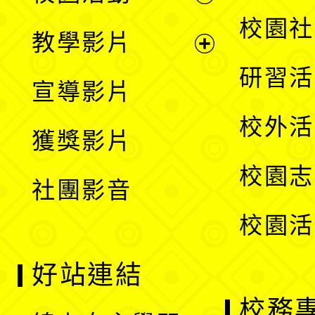
開
展
校園社
教學影片
選
開
展
研習活
宣導影片
單
選
開
校外活
獲獎影片
單
選
校園志
社團影音
單
校園活
好站連結
校務