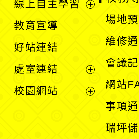
線上自主學習
展
場地預
教育宣導
開
維修通
好站連結
選
會議記
處室連結
單
展
網站F
校園網站
開
展
事項通
選
開
瑞坪儲
單