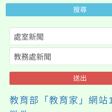
大園自造教育及科技中心
搜尋
視費優惠，中低收入戶
大溪自造教育及科技中心
份教師增能研習
半價優惠，詳情可洽有
淨零綠生活教案入校路
份教師研習
者。
115年食農教育專業人
會
程
送出
教育部「教育家」網站1