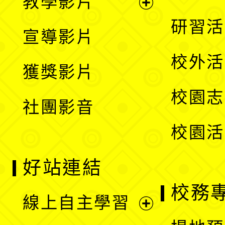
教學影片
選
開
展
研習活
宣導影片
單
選
開
校外活
獲獎影片
單
選
校園志
社團影音
單
校園活
好站連結
校務
線上自主學習
展