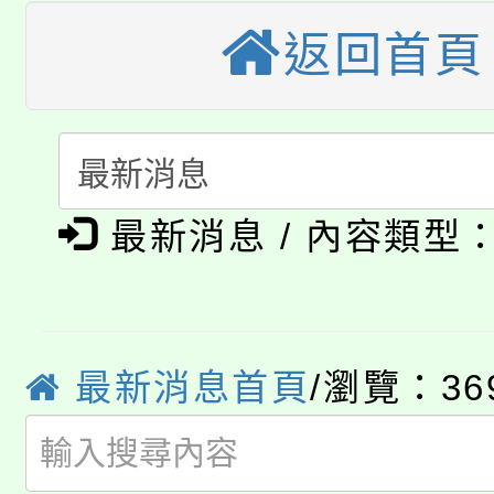
大溪自造教育及科技中心
返回首頁
份教師增能研習
半價優惠，詳情可洽有
淨零綠生活教案入校路
份教師研習
者。
115年食農教育專業人
會
「本色祭」8/29、30
程
最新消息 / 內容類型
8/21下午1時於龍潭區
場熱烈登場!
YOUNG桃局內行報名
徵才活動。
8月14至27日，桃園
局官網。
最新消息首頁
/瀏覽：36
115年桃園市運動會8/1
開!
桃園市低收入戶享有免
田徑場及游泳池舉行。