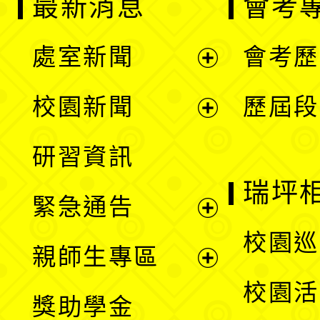
最新消息
會考
處室新聞
會考歷
展
校園新聞
歷屆段
開
展
研習資訊
選
開
瑞坪
緊急通告
單
選
展
校園巡
親師生專區
單
開
展
校園活
獎助學金