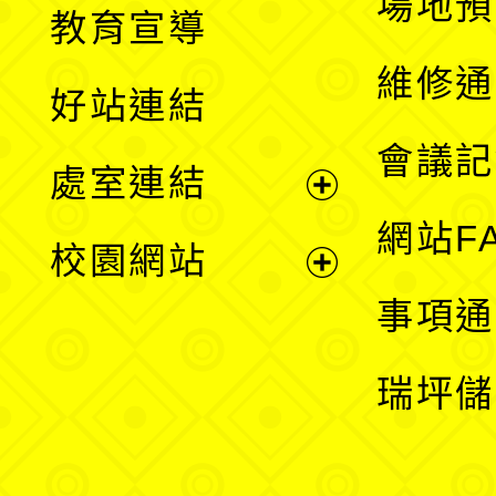
場地預
教育宣導
開
維修通
好站連結
選
會議記
處室連結
單
展
網站F
校園網站
開
展
事項通
選
開
瑞坪儲
單
選