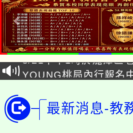
「本色祭」8/29、30
8/21下午1時於龍潭區
場熱烈登場!
YOUNG桃局內行報名
徵才活動。
8月14至27日，桃園
局官網。
115年桃園市運動會8/1
開!
最新消息-教
桃園市低收入戶享有免
田徑場及游泳池舉行。
大園自造教育及科技中心
視費優惠，中低收入戶