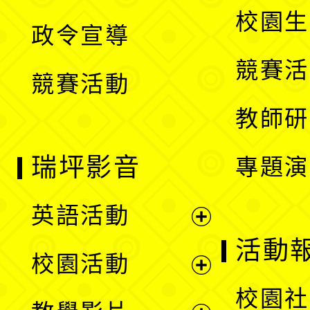
選
開
校園生
政令宣導
單
選
競賽活
競賽活動
單
教師研
瑞坪影音
專題演
英語活動
展
活動
校園活動
開
展
校園社