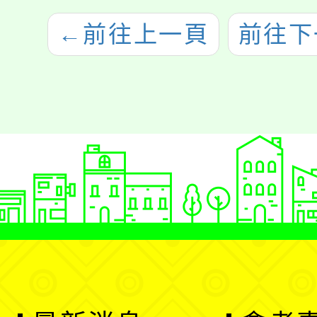
←
前往上一頁
前往下