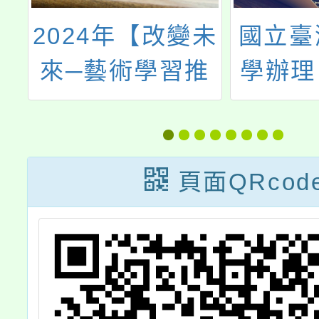
動
2024年【改變未
國立臺
教
來─藝術學習推
學辦理「
）
廣國際論壇暨工
to T
」
作坊】活動
Engl
主檢測
頁面QRcod
下簡
統）1
第二次
小線上