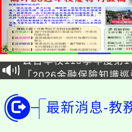
淨零綠領人才培育課程
公告本校115學年度第1
「2026金融保險知識
代理(課)教師甄選結果(
桃園市115學年度學生
車」活動
公告本校115學年度第
生本土語及新住民語歌
最新消息-教
公告本校115學年度第
代理(課)教師甄選結果(
轉知中國文化大學推廣
代理(課)教師甄選結果(