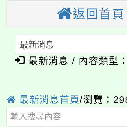
轉知苗栗縣政府辦理11
返回首頁
《TA101》溝通分析
桃園市115學年度學生
縣市「校園短影音徵選
程，歡迎學生輔導中心
「桃園市補助參觀特色
要點
門員」簡章及活動海報
心理、諮商輔導、社會
淨零綠領人才培育課程
展演活動實施計畫」
踴躍報名參加。
最新消息 / 內容類型
系所師生報名參加。
公告本校115學年度第1
「2026金融保險知識
代理(課)教師甄選結果(
桃園市115學年度學生
車」活動
最新消息首頁
/瀏覽：29
公告本校115學年度第
生本土語及新住民語歌
公告本校115學年度第
代理(課)教師甄選結果(