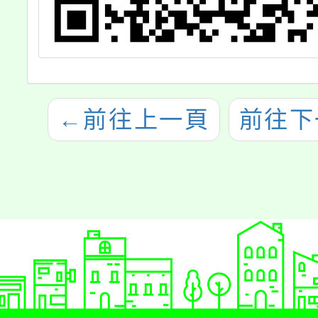
←
前往上一頁
前往下