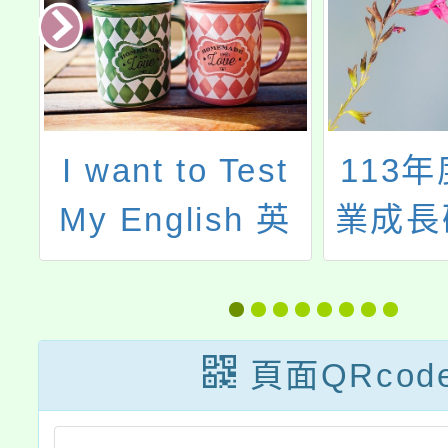
國
I want to Test
113
導
My English 英
業成長
土
語自主檢測系統
計畫-
二
（以下簡稱英檢
多元工
育
系統）114學年
頁面QRcod
專
度第2次家長線