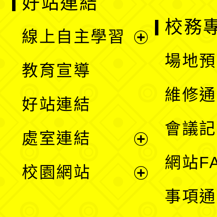
好站連結
校務
線上自主學習
展
場地預
教育宣導
開
維修通
好站連結
選
會議記
處室連結
單
展
網站F
校園網站
開
展
事項通
選