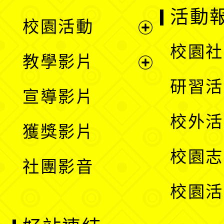
展
活動
校園活動
開
展
校園社
教學影片
選
開
展
研習活
宣導影片
單
選
開
校外活
獲獎影片
單
選
校園志
社團影音
單
校園活