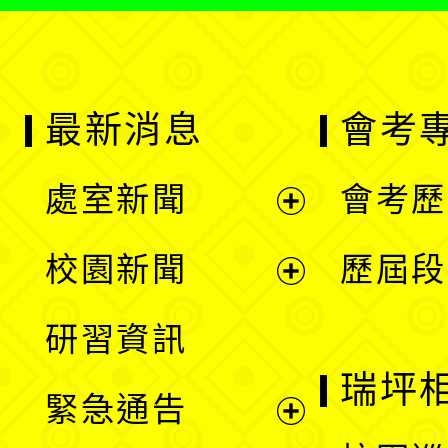
最新消息
會考
處室新聞
會考歷
展
校園新聞
歷屆段
開
展
研習資訊
選
開
瑞坪
緊急通告
單
選