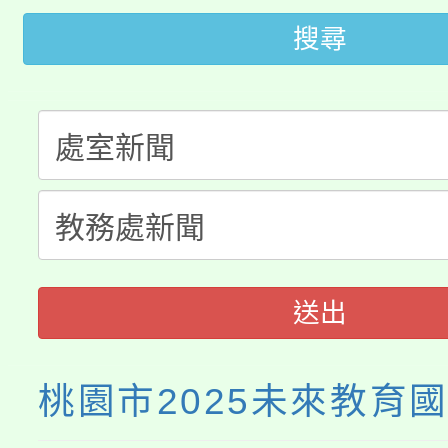
搜尋
轉知中國文化大學推廣
代理(課)教師甄選結果(
轉知苗栗縣政府辦理11
《TA101》溝通分析
桃園市115學年度學生
縣市「校園短影音徵選
程，歡迎學生輔導中心
「桃園市補助參觀特色
要點
門員」簡章及活動海報
心理、諮商輔導、社會
展演活動實施計畫」
踴躍報名參加。
系所師生報名參加。
送出
桃園市2025未來教育