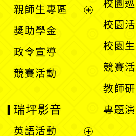
展
校園巡
親師生專區
單
開
展
校園活
獎助學金
選
開
校園生
政令宣導
單
選
競賽活
競賽活動
單
教師研
瑞坪影音
專題演
英語活動