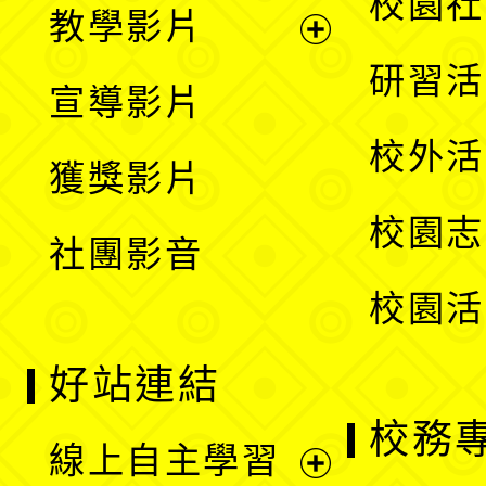
校園社
教學影片
選
開
展
研習活
宣導影片
單
選
開
校外活
獲獎影片
單
選
校園志
社團影音
單
校園活
好站連結
校務
線上自主學習