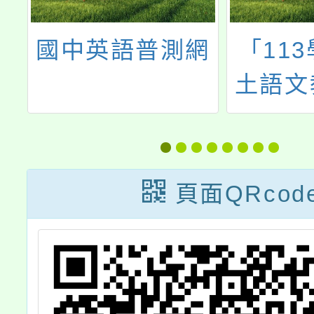
語
國中英語普測網
「11
6
土語文
學習社
第1
習」，
頁面QRcod
知所屬
參加並
出席，