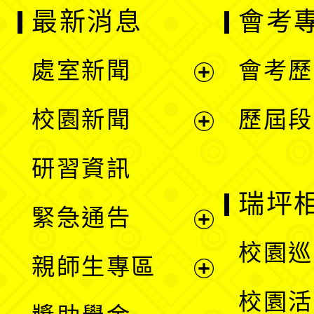
最新消息
會考
處室新聞
會考歷
展
校園新聞
歷屆段
開
展
研習資訊
選
開
瑞坪
緊急通告
單
選
展
校園巡
親師生專區
單
開
展
校園活