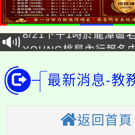
「本色祭」8/29、30
8/21下午1時於龍潭區
場熱烈登場!
YOUNG桃局內行報名
徵才活動。
8月14至27日，桃園
局官網。
115年桃園市運動會8/1
開!
最新消息-教
桃園市低收入戶享有免
田徑場及游泳池舉行。
大園自造教育及科技中心
視費優惠，中低收入戶
返回首頁
大溪自造教育及科技中心
份教師增能研習
半價優惠，詳情可洽有
淨零綠生活教案入校路