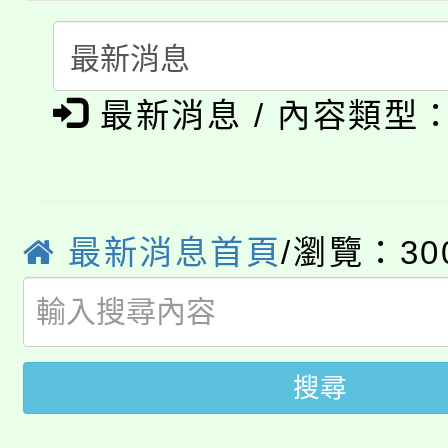
份教師研習
者。
115年食農教育專業人
會
「本色祭」8/29、30
程
最新消息 / 內容類型
8/21下午1時於龍潭區
場熱烈登場!
YOUNG桃局內行報名
徵才活動。
8月14至27日，桃園
最新消息首頁
/瀏覽：30
局官網。
115年桃園市運動會8/1
開!
桃園市低收入戶享有免
田徑場及游泳池舉行。
搜尋
大園自造教育及科技中心
視費優惠，中低收入戶