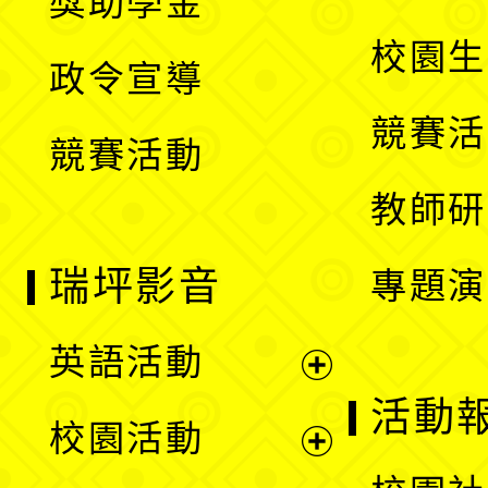
獎助學金
選
開
校園生
政令宣導
單
選
競賽活
競賽活動
單
教師研
瑞坪影音
專題演
英語活動
展
活動
校園活動
開
展