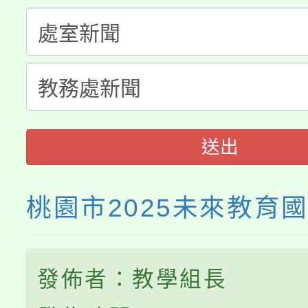
大溪自造教育及科技中心
份教師增能研習
半價優惠，詳情可洽有
淨零綠生活教案入校路
份教師研習
者。
115年食農教育專業人
會
程
送出
桃園市2025未來教育
發佈者：教學組長