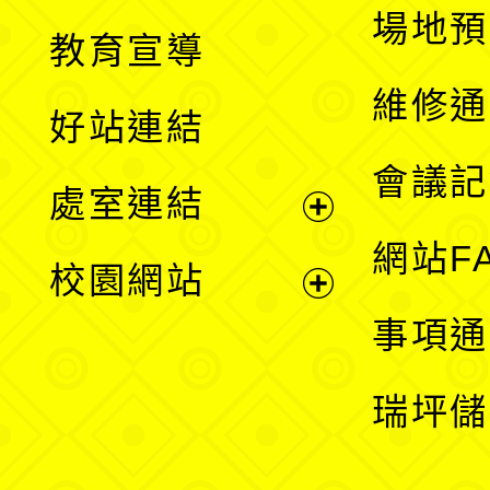
展
場地預
教育宣導
開
維修通
好站連結
選
會議記
處室連結
單
展
網站F
校園網站
開
展
事項通
選
開
瑞坪儲
單
選