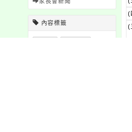
(
家長會新聞
(
內容標籤
(
教學
38
公告
1610
活動
1171
宣導
274
(
注意
180
緊急
2
報名
1151
重要
38
資訊
337
節日
10
課程
151
特色
6
內
學習
109
防疫
36