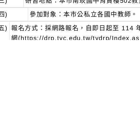
三)
研習地點：本市南崁國中育賢樓502教
四)
參加對象：本市公私立各國中教師。
五)
報名方式：採網路報名，自即日起至 114 年
網(https://drp.tyc.edu.tw/tydrp/In
6，全程參與者核予3小時研習時數。
六)
因校地空間有限，故校內不開放停車，請儘
敬請見諒。
三、
本案若有相關疑問，請洽詢本校教務處周主任(
文可瀏覽群組：
註冊會員
訪客