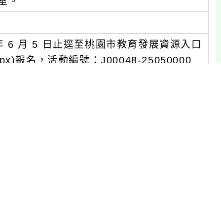
室。
 6 月 5 日止逕至桃園市教育發展資源入口
dex.aspx)報名，活動編號：J00048-25050000
量搭乘公共交通運輸工具或共乘，不便之處
分機210)或教學組蔡組長(分機211)。