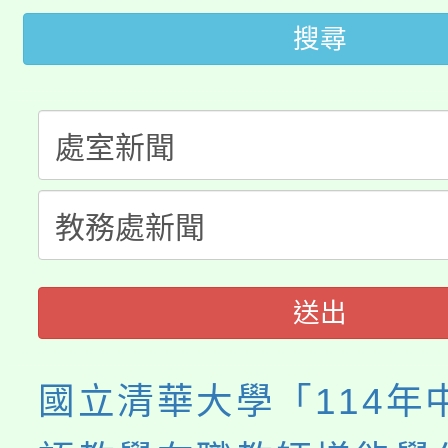
轉知中國文化大學推廣
代理(課)教師甄選結果(
搜尋
轉知苗栗縣政府辦理11
《TA101》溝通分析
桃園市115學年度學生
縣市「校園短影音徵選
程，歡迎學生輔導中心
「桃園市補助參觀特色
要點
門員」簡章及活動海報
心理、諮商輔導、社會
115年度「教育部表揚
展演活動實施計畫」
踴躍報名參加。
系所師生報名參加。
義教育推展貢獻獎」
送出
國立清華大學「114年