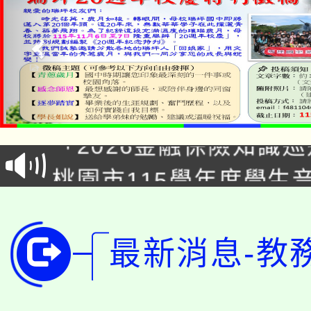
公告本校115學年度第1
「2026金融保險知識
代理(課)教師甄選結果(
桃園市115學年度學生
車」活動
公告本校115學年度第
生本土語及新住民語歌
公告本校115學年度第
代理(課)教師甄選結果(
最新消息-教
轉知中國文化大學推廣
代理(課)教師甄選結果(
轉知苗栗縣政府辦理11