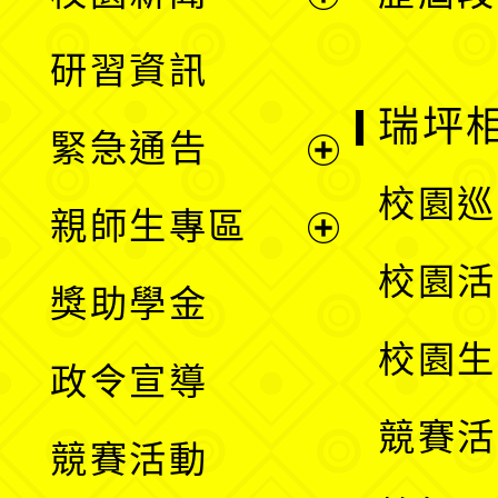
開
展
研習資訊
選
開
瑞坪
緊急通告
單
選
展
校園巡
親師生專區
單
開
展
校園活
獎助學金
選
開
校園生
政令宣導
單
選
競賽活
競賽活動
單