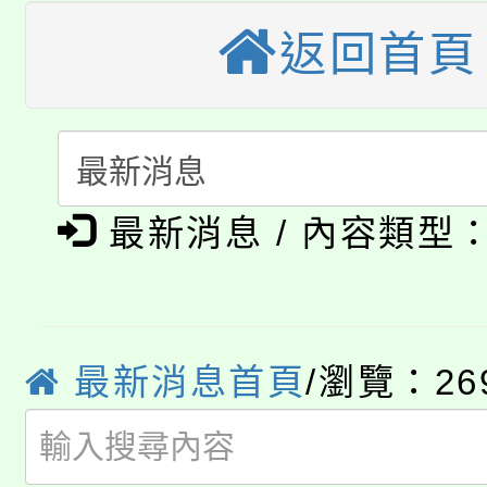
《TA101》溝通分析
返回首頁
桃園市115學年度學生
縣市「校園短影音徵選
程，歡迎學生輔導中心
「桃園市補助參觀特色
要點
門員」簡章及活動海報
心理、諮商輔導、社會
115年度「教育部表揚
展演活動實施計畫」
踴躍報名參加。
系所師生報名參加。
公告本校115學年度第1
義教育推展貢獻獎」
最新消息 / 內容類型
「2026金融保險知識
代理(課)教師甄選結果(
桃園市115學年度學生
車」活動
公告本校115學年度第
最新消息首頁
/瀏覽：26
生本土語及新住民語歌
公告本校115學年度第
代理(課)教師甄選結果(