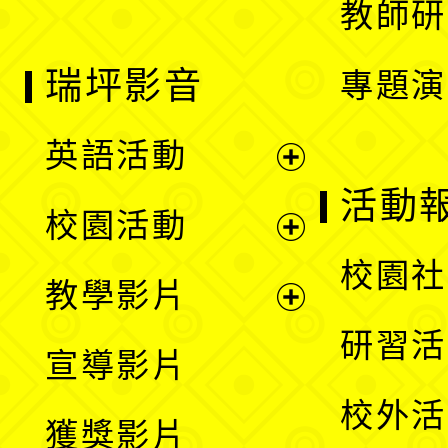
教師研
瑞坪影音
專題演
英語活動
展
活動
校園活動
開
展
校園社
教學影片
選
開
展
研習活
宣導影片
單
選
開
校外活
獲獎影片
單