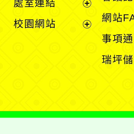
處室連結
單
展
網站F
校園網站
開
展
事項通
選
開
瑞坪儲
單
選
單