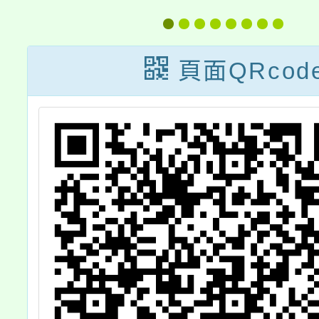
English for
Bilingual
頁面QRcod
Classes」