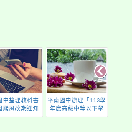
國中整理教科書
平南國中辦理「113學
國立
因颱風改期通知
年度高級中等以下學
辦「2
校金融基礎教育融入
教學精進推廣計畫–親