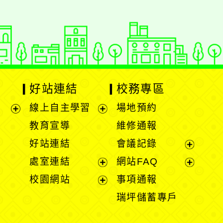
好站連結
校務專區
線上自主學習
場地預約
展
展
教育宣導
維修通報
開
開
好站連結
會議記錄
選
選
展
處室連結
網站FAQ
單
單
開
展
展
校園網站
事項通報
選
開
開
展
瑞坪儲蓄專戶
單
選
選
開
單
單
選