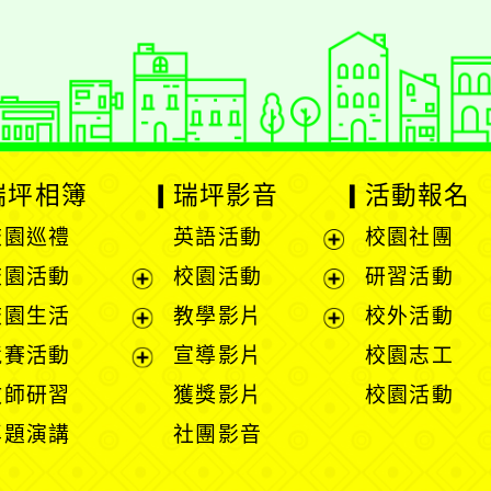
瑞坪相簿
瑞坪影音
活動報名
校園巡禮
英語活動
校園社團
展
校園活動
校園活動
研習活動
開
展
展
校園生活
教學影片
校外活動
選
開
開
展
展
競賽活動
宣導影片
校園志工
單
選
選
開
開
展
教師研習
獲獎影片
校園活動
單
單
選
選
開
專題演講
社團影音
單
單
選
單