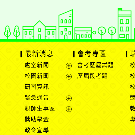
最新消息
會考專區
處室新聞
會考歷屆試題
展
校園新聞
歷屆段考題
開
展
研習資訊
選
開
緊急通告
單
選
展
親師生專區
單
開
展
獎助學金
選
開
政令宣導
單
選