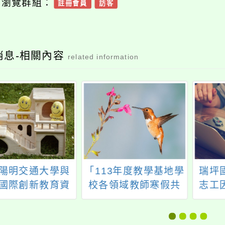
可瀏覽群組：
註冊會員
訪客
消息-相關內容
related information
陽明交通大學與
「113年度教學基地學
瑞坪
國際創新教育資
校各領域教師寒假共
志工
流協會辦理「第
同備課研習」
五期中學人才培