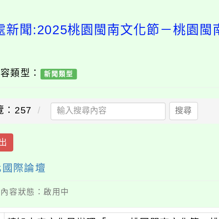
處新聞:2025桃園閩南文化節－桃園閩
內容類型：
新聞類型
覽：257
搜尋
出
化國際論壇
 / 內容狀態：啟用中