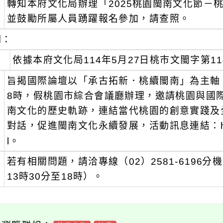
轉知本府文化局辦理「2025桃園閩南文化節－
：
並鼓勵所屬人員踴躍報名參加，請查照。
明：
、
依據本府文化局114年5月27日桃市文閩字第114
、
旨揭國際論壇以「承古拓新．桃續閩南」為主軸，預
8時，假桃園市綜合會議廳辦理，邀請桃園與國
南文化的歷史軌跡，連結當代桃園的創意實踐及
對話，促進閩南文化永續發展，活動訊息連結：https://t
l。
、
若有相關問題，請洽專線（02）2581-6196分
13時30分至18時）。