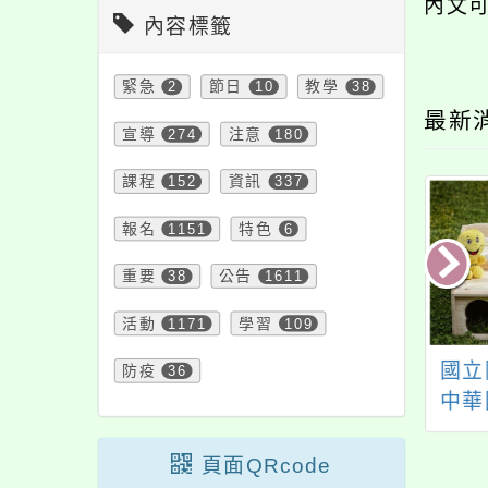
內文
內容標籤
緊急
2
節日
10
教學
38
最新
宣導
274
注意
180
課程
152
資訊
337
報名
1151
特色
6
重要
38
公告
1611
活動
1171
學習
109
擇 AP&SAT 提高
國立陽明交通大學與
國立
防疫
36
生競爭力》研討會
中華國際創新教育資
中華
源交流協會辦理「第
源交
十九期中學人才培育
二十
頁面QRcode