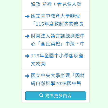
驗教 育裡，看見個人發
展的可能性」
國立臺中教育大學辦理
「115年度教師專業成長
研習—「夢的N次方」實
財團法人語言訓練測驗中
踐家論壇（中區臺中
心「全民英檢」中級、中
場）」
高級測驗
115年全國中小學客家藝
文競賽
國立中央大學辦理「因材
網自然科學2026國中暑
期課程」
觀看更多內容