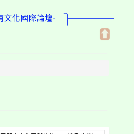
南文化國際論壇-
開
啟
上
方
區
塊