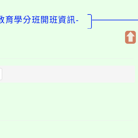
教育學分班開班資訊-
開
啟
上
方
區
塊