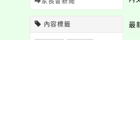
家長會新聞
內容標籤
最
宣導
274
防疫
36
活動
1171
重要
38
學習
109
資訊
337
報名
1151
緊急
2
桃園國際城教育科
國立臺灣師範大學辦
1
課程
151
節日
10
特色
6
」網站開設AI相
理「國民中學學習扶
注意
180
公告
1610
課程，鼓勵學生踴
助補強暨適性課程模
躍參加
組徵選」
教學
38