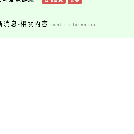
註冊會員
訪客
新消息-相關內容
related information
13年度教學基地學校
2024新北市NTSRL自
各領域教師暑假共同
主學習國際論壇暨分
備課研習
享會