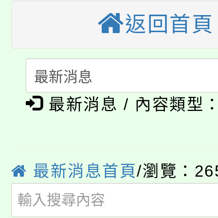
公告本校115學年度第
生本土語及新住民語歌
返回首頁
公告本校115學年度第
代理(課)教師甄選結果(
轉知中國文化大學推廣
代理(課)教師甄選結果(
淨零綠生活教案入校路
《TA101》溝通分析
最新消息 / 內容類型
115年食農教育專業人
會
程，歡迎學生輔導中心
學期銜接期間理賠案件
程
心理、諮商輔導、社會
淨零綠領人才培育課程
學籍身 分審查程序及
最新消息首頁
/瀏覽：26
系所師生報名參加。
公告本校115學年度第1
版
「2026金融保險知識
代理(課)教師甄選結果(