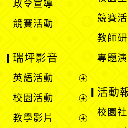
政令宣導
單
選
競賽活
競賽活動
單
教師研
瑞坪影音
專題演
英語活動
展
活動
校園活動
開
展
校園社
教學影片
選
開