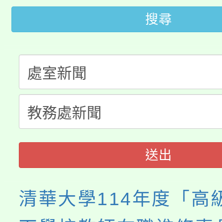
桃園市115學年度學生
搜尋
車」活動
公告本校115學年度第
生本土語及新住民語歌
公告本校115學年度第
代理(課)教師甄選結果(
轉知中國文化大學推廣
代理(課)教師甄選結果(
《TA101》溝通分析
程，歡迎學生輔導中心
送出
心理、諮商輔導、社會
清華大學114年度「高
系所師生報名參加。