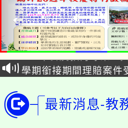
淨零綠生活教案入校路
115年食農教育專業人
會
學期銜接期間理賠案件
程
淨零綠領人才培育課程
學籍身 分審查程序及
公告本校115學年度第1
版
最新消息-教
「2026金融保險知識
代理(課)教師甄選結果(
桃園市115學年度學生
車」活動