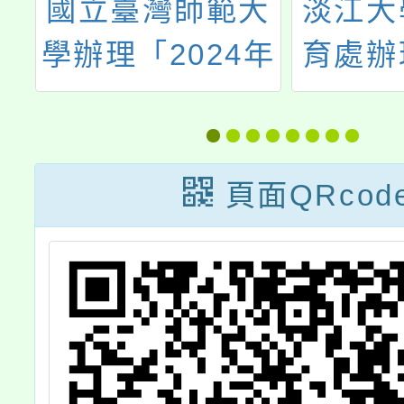
師範大
淡江大學推廣教
024年
育處辦理之「中
「
研習
等學校教師第二
住
活動
專長學分班」
援
語
頁面QRcod
及
實
貴
躍