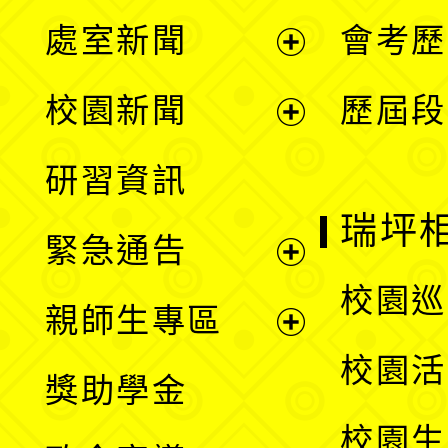
處室新聞
會考歷
展
校園新聞
歷屆段
開
展
研習資訊
選
開
瑞坪
緊急通告
單
選
展
校園巡
親師生專區
單
開
展
校園活
獎助學金
選
開
校園生