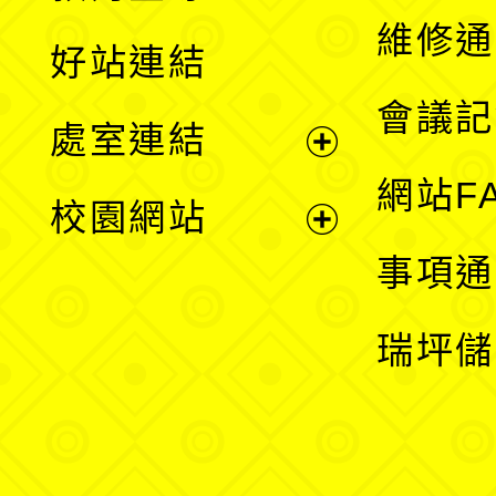
開
維修通
好站連結
選
會議記
處室連結
單
展
網站F
校園網站
開
展
事項通
選
開
瑞坪儲
單
選
單