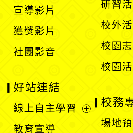
展
研習活
宣導影片
單
選
開
校外活
獲獎影片
單
選
校園志
社團影音
單
校園活
好站連結
校務
線上自主學習
展
場地預
教育宣導