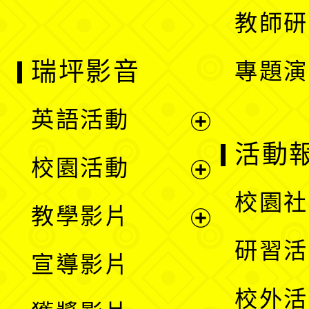
教師研
瑞坪影音
專題演
英語活動
展
活動
校園活動
開
展
校園社
教學影片
選
開
展
研習活
宣導影片
單
選
開
校外活