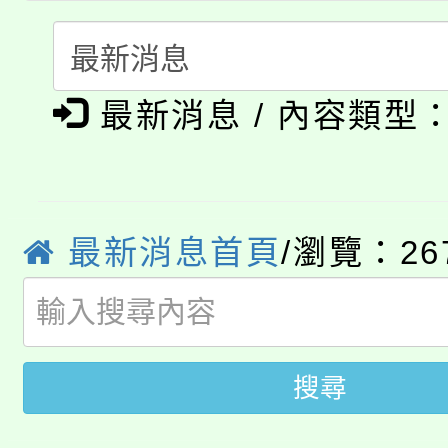
者。
115年食農教育專業人
會
「本色祭」8/29、30
程
最新消息 / 內容類型
8/21下午1時於龍潭區
場熱烈登場!
YOUNG桃局內行報名
徵才活動。
8月14至27日，桃園
局官網。
最新消息首頁
/瀏覽：26
115年桃園市運動會8/1
開!
桃園市低收入戶享有免
田徑場及游泳池舉行。
大園自造教育及科技中心
視費優惠，中低收入戶
搜尋
大溪自造教育及科技中心
份教師增能研習
半價優惠，詳情可洽有