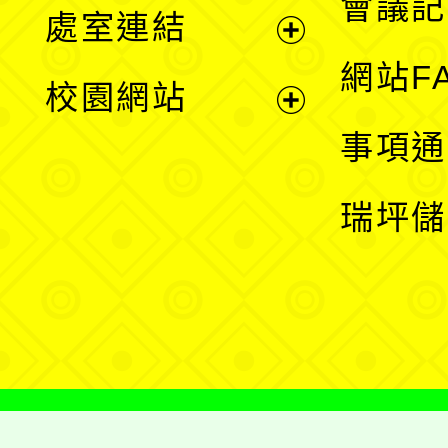
會議記
處室連結
單
展
網站F
校園網站
開
展
事項通
選
開
瑞坪儲
單
選
單