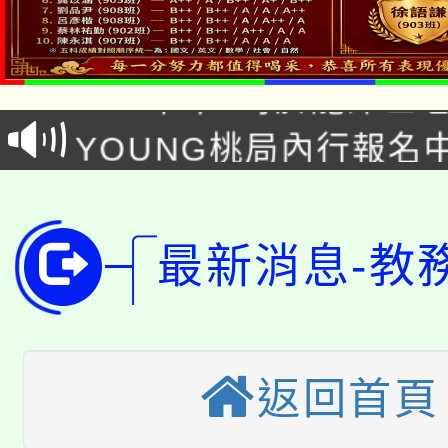
「本色祭」8/29、30
8/21下午1時於龍潭區
場熱烈登場!
YOUNG桃局內行報名
徵才活動。
8月14至27日，桃園
局官網。
115年桃園市運動會8/1
開!
最新消息-教
桃園市低收入戶享有免
田徑場及游泳池舉行。
大園自造教育及科技中心
視費優惠，中低收入戶
大溪自造教育及科技中心
份教師增能研習
返回首頁
半價優惠，詳情可洽有
淨零綠生活教案入校路
份教師研習