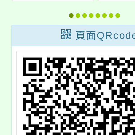
度
題講
育)」
向課
頁面QRcod
概念