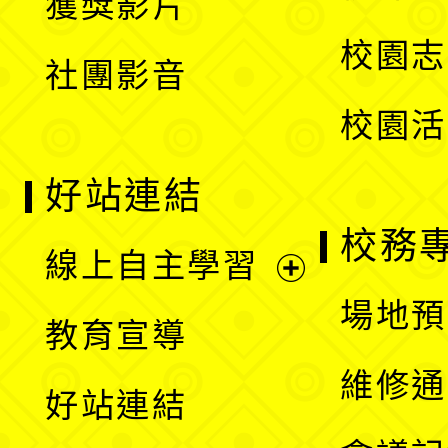
獲獎影片
單
選
校園志
社團影音
單
校園活
好站連結
校務
線上自主學習
展
場地預
教育宣導
開
維修通
好站連結
選