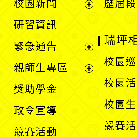
校園新聞
歷屆段
開
展
研習資訊
選
開
瑞坪
緊急通告
單
選
展
校園巡
親師生專區
單
開
展
校園活
獎助學金
選
開
校園生
政令宣導
單
選
競賽活
競賽活動
單