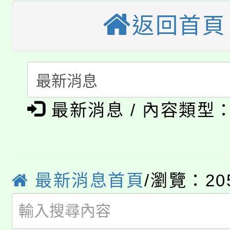
大溪自造教育及科技中心
份教師增能研習
半價優惠，詳情可洽有
返回首頁
淨零綠生活教案入校路
份教師研習
者。
115年食農教育專業人
會
「本色祭」8/29、30
程
最新消息 / 內容類型
8/21下午1時於龍潭區
場熱烈登場!
YOUNG桃局內行報名
徵才活動。
8月14至27日，桃園
局官網。
最新消息首頁
/瀏覽：20
115年桃園市運動會8/1
開!
桃園市低收入戶享有免
田徑場及游泳池舉行。