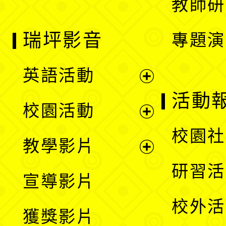
教師研
瑞坪影音
專題演
英語活動
展
活動
校園活動
開
展
校園社
教學影片
選
開
展
研習活
宣導影片
單
選
開
校外活
獲獎影片
單