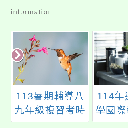
information
八
114年選送中小
內政部
時
學國際教育教師
中心「
出國入班培力計
老馬－