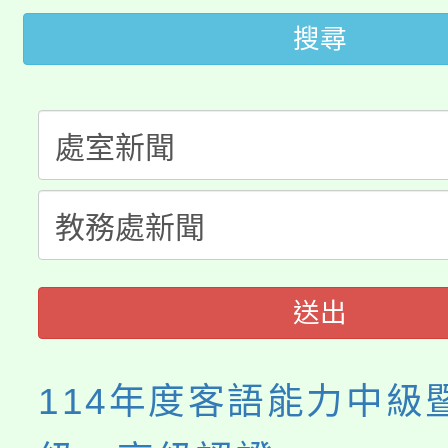
大園自造教育及科技中心
視費優惠，中低收入戶
搜尋
大溪自造教育及科技中心
份教師增能研習
半價優惠，詳情可洽有
淨零綠生活教案入校路
份教師研習
者。
115年食農教育專業人
會
程
送出
114年度客語能力中級