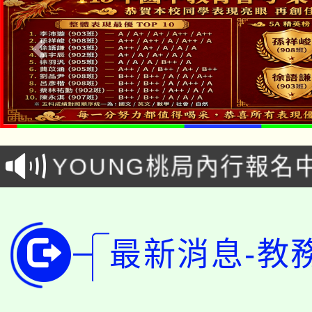
「本色祭」8/29、30
8/21下午1時於龍潭區
場熱烈登場!
YOUNG桃局內行報名
徵才活動。
8月14至27日，桃園
局官網。
115年桃園市運動會8/1
開!
最新消息-教
桃園市低收入戶享有免
田徑場及游泳池舉行。
大園自造教育及科技中心
視費優惠，中低收入戶