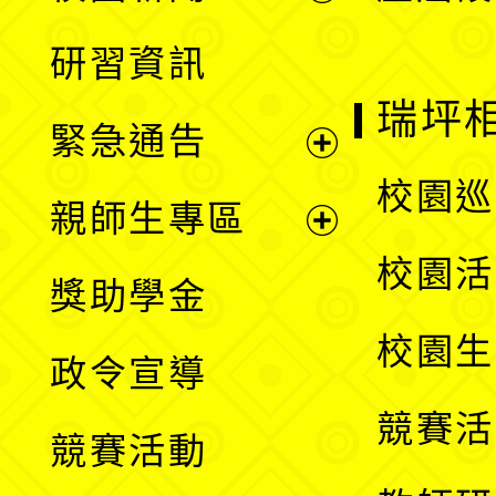
開
展
研習資訊
選
開
瑞坪
緊急通告
單
選
展
校園巡
親師生專區
單
開
展
校園活
獎助學金
選
開
校園生
政令宣導
單
選
競賽活
競賽活動
單