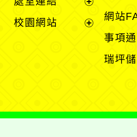
處室連結
單
展
網站F
校園網站
開
展
事項通
選
開
瑞坪儲
單
選
單