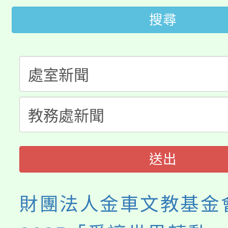
桃園市低收入戶享有免
田徑場及游泳池舉行。
搜尋
大園自造教育及科技中心
視費優惠，中低收入戶
大溪自造教育及科技中心
份教師增能研習
半價優惠，詳情可洽有
淨零綠生活教案入校路
份教師研習
者。
115年食農教育專業人
會
程
送出
財團法人金車文教基金