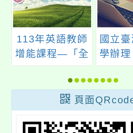
年
113年英語教師
國立臺
畫
增能課程—「全
學辦理
課
英授課動起來」
數學學
研習暨
說
頁面QRcod