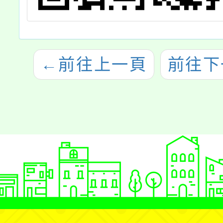
←
前往上一頁
前往下