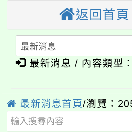
視費優惠，中低收入戶
返回首頁
大溪自造教育及科技中心
份教師增能研習
半價優惠，詳情可洽有
淨零綠生活教案入校路
份教師研習
者。
115年食農教育專業人
會
「本色祭」8/29、30
程
最新消息 / 內容類型
8/21下午1時於龍潭區
場熱烈登場!
YOUNG桃局內行報名
徵才活動。
8月14至27日，桃園
最新消息首頁
/瀏覽：20
局官網。
115年桃園市運動會8/1
開!