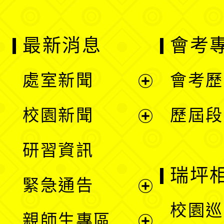
最新消息
會考
處室新聞
會考歷
展
校園新聞
歷屆段
開
展
研習資訊
選
開
瑞坪
緊急通告
單
選
展
校園巡
親師生專區