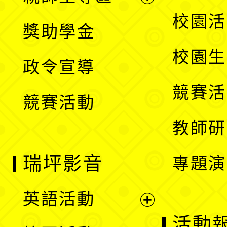
單
開
展
校園活
獎助學金
選
開
校園生
政令宣導
單
選
競賽活
競賽活動
單
教師研
瑞坪影音
專題演
英語活動
展
活動