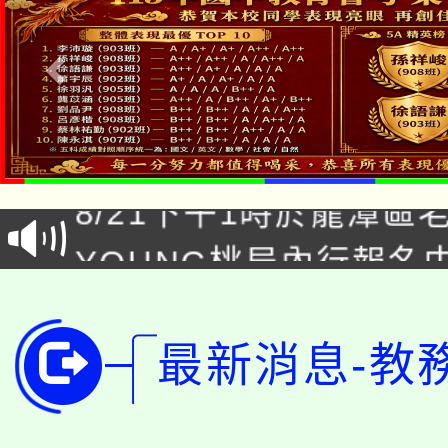
「本色祭」8/29、30
8/21下午1時於龍潭區
場熱烈登場!
YOUNG桃局內行報名
徵才活動。
8月14至27日，桃園
局官網。
115年桃園市運動會8/1
開!
最新消息-教
桃園市低收入戶享有免
田徑場及游泳池舉行。
大園自造教育及科技中心