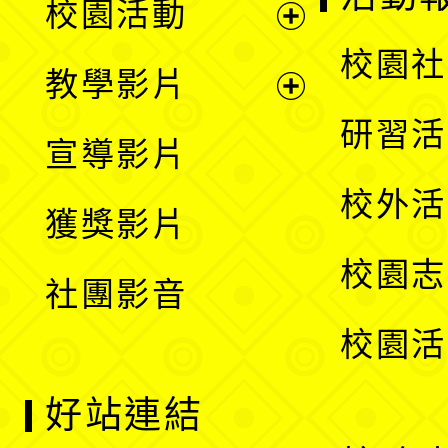
校園活動
開
展
校園社
教學影片
選
開
展
研習活
宣導影片
單
選
開
校外活
獲獎影片
單
選
校園志
社團影音
單
校園活
好站連結