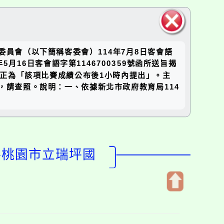
關閉區
員會（以下簡稱客委會）114年7月8日客會語
塊
年5月16日客會語字第1146700359號函所送旨揭
正為「該項比賽成績公布後1小時內提出」。主
，請查照。說明：一、依據新北市政府教育局114
-桃園市立瑞坪國
開
啟
上