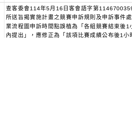
、
查客委會114年5月16日客會語字第11467003
所送旨揭實施計畫之競賽申訴規則及申訴事件
業流程圖申訴時間點誤植為「各組競賽結束後1
內提出」，應修正為「該項比賽成績公布後1小
提出」。
旨：
明：
、
依據新北市政府教育局114年6月5日新北教國字第1
、
旨揭競賽相關訊息如下：
辦理日期：114年10月18日（星期六）。
辦理地點：新北市立安溪國民中學。
報名時間及方式：採線上報名（報名受理日期及