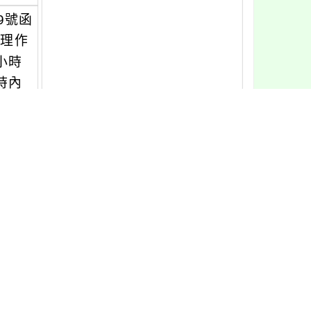
59號函
處理作
小時
時內
1410792011號函辦理。
報名網站，另案通知），各分區初賽報