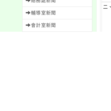
總務處新聞
二
輔導室新聞
會計室新聞
人事室新聞
主
家長會新聞
說
一
內容標籤
二
注意
180
教學
38
特色
6
(一)
節日
10
重要
38
(二)
宣導
274
資訊
337
(三)