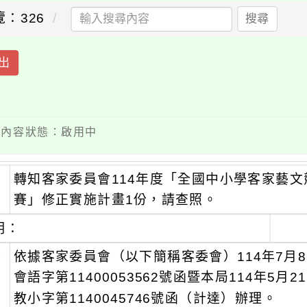
覽：326
搜尋
出
 / 內容狀態：啟用中
轉知客家委員會114年度「全國中小學客家藝文
：
賽」修正實施計畫1份，請查照。
明：
、
依據客家委員會（以下簡稱客委會）114年7月
會語字第11400053562號函暨本局114年5月2
教小字第1140045746號函（計達）辦理。