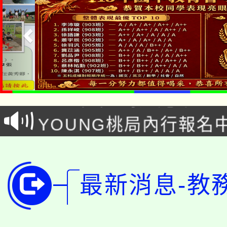
「本色祭」8/29、30
8/21下午1時於龍潭區
場熱烈登場!
YOUNG桃局內行報名
徵才活動。
8月14至27日，桃園
局官網。
115年桃園市運動會8/1
開!
最新消息-教
桃園市低收入戶享有免
田徑場及游泳池舉行。
大園自造教育及科技中心
視費優惠，中低收入戶