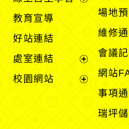
展
場地預
教育宣導
開
維修通
好站連結
選
會議記
處室連結
單
展
網站F
校園網站
開
展
事項通
選
開
瑞坪儲
單
選