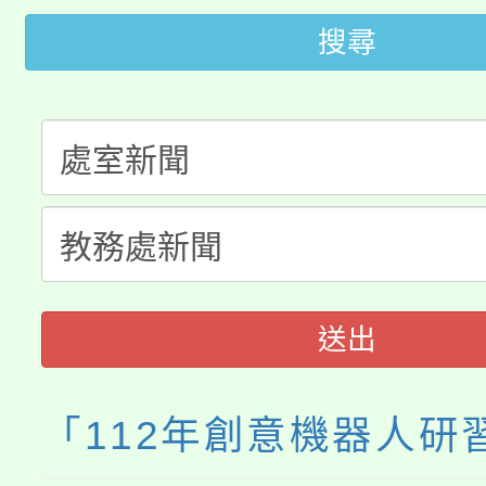
大園自造教育及科技中心
視費優惠，中低收入戶
搜尋
大溪自造教育及科技中心
份教師增能研習
半價優惠，詳情可洽有
淨零綠生活教案入校路
份教師研習
者。
115年食農教育專業人
會
程
送出
「112年創意機器人研