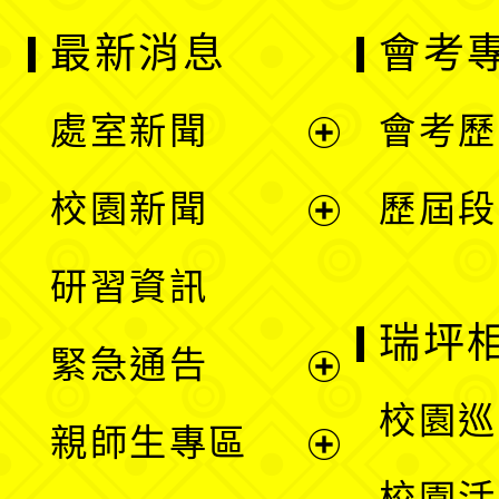
最新消息
會考
處室新聞
會考歷
展
校園新聞
歷屆段
開
展
研習資訊
選
開
瑞坪
緊急通告
單
選
展
校園巡
親師生專區
單
開
展
校園活