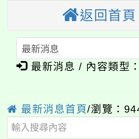
大溪自造教育及科技中心
份教師增能研習
返回首頁
半價優惠，詳情可洽有
淨零綠生活教案入校路
份教師研習
者。
115年食農教育專業人
會
「本色祭」8/29、30
程
最新消息 / 內容類型
8/21下午1時於龍潭區
場熱烈登場!
YOUNG桃局內行報名
徵才活動。
8月14至27日，桃園
局官網。
最新消息首頁
/瀏覽：94
115年桃園市運動會8/1
開!
桃園市低收入戶享有免
田徑場及游泳池舉行。