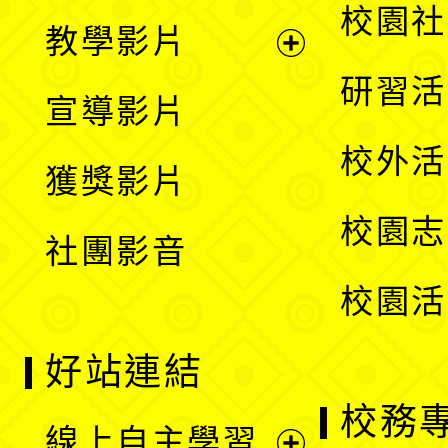
開
展
校園社
教學影片
選
開
展
研習活
宣導影片
單
選
開
校外活
獲獎影片
單
選
校園志
社團影音
單
校園活
好站連結
校務
線上自主學習