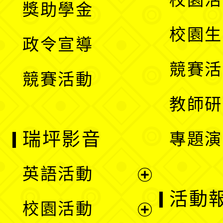
獎助學金
選
開
校園生
政令宣導
單
選
競賽活
競賽活動
單
教師研
瑞坪影音
專題演
英語活動
展
活動
校園活動