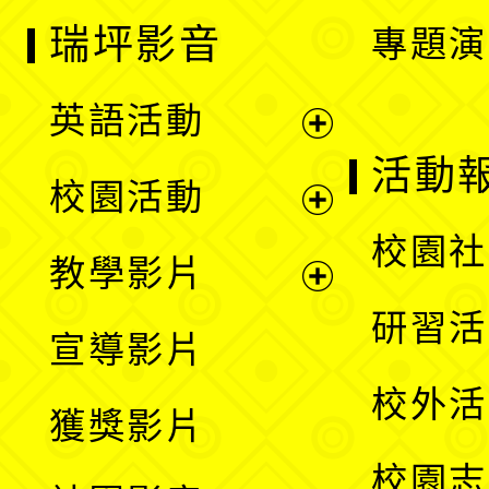
瑞坪影音
專題演
英語活動
展
活動
校園活動
開
展
校園社
教學影片
選
開
展
研習活
宣導影片
單
選
開
校外活
獲獎影片
單
選
校園志