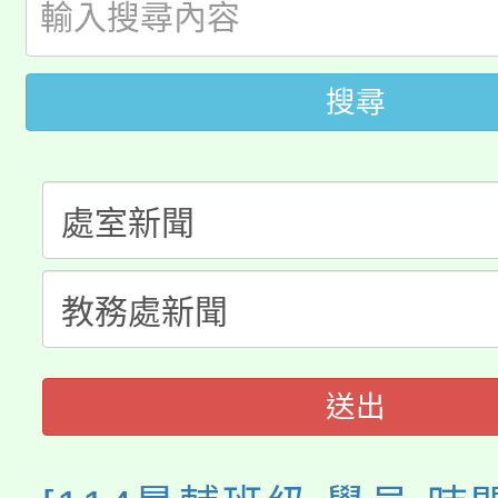
版
「2026金融保險知識
代理(課)教師甄選結果(
搜尋
桃園市115學年度學生
車」活動
公告本校115學年度第
生本土語及新住民語歌
公告本校115學年度第
代理(課)教師甄選結果(
轉知中國文化大學推廣
代理(課)教師甄選結果(
《TA101》溝通分析
程，歡迎學生輔導中心
送出
心理、諮商輔導、社會