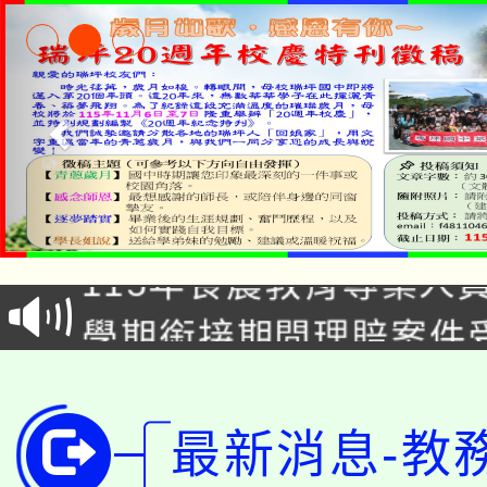
淨零綠生活教案入校路
115年食農教育專業人
會
學期銜接期間理賠案件
程
淨零綠領人才培育課程
學籍身 分審查程序及
公告本校115學年度第1
版
最新消息-教
「2026金融保險知識