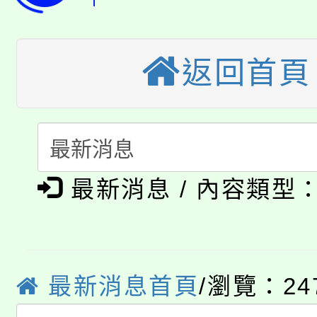
代理(課)教師甄選結果(
桃園市115學年度學生
車」活動
公告本校115學年度第
返回首頁
生本土語及新住民語歌
公告本校115學年度第
代理(課)教師甄選結果(
轉知中國文化大學推廣
代理(課)教師甄選結果(
淨零綠生活教案入校路
《TA101》溝通分析
最新消息 / 內容類型
115年食農教育專業人
會
程，歡迎學生輔導中心
學期銜接期間理賠案件
程
心理、諮商輔導、社會
淨零綠領人才培育課程
學籍身 分審查程序及
最新消息首頁
/瀏覽：24
系所師生報名參加。
公告本校115學年度第1