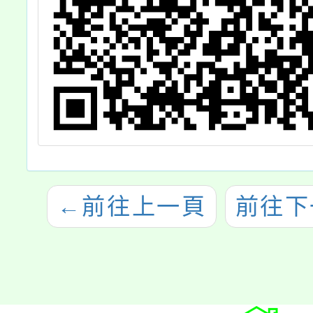
←
前往上一頁
前往下