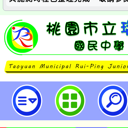
[114暑輔班級.學員.時間.教室.課
瑞坪國民中學