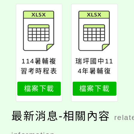
114暑輔複
瑞坪國中11
習考時程表
4年暑輔復
習考名單11
檔案下載
檔案下載
40711
最新消息-相關內容
relat