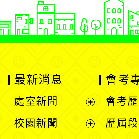
最新消息
會考
處室新聞
會考歷
展
校園新聞
歷屆段
開
展