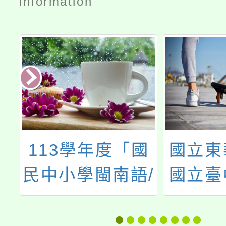
information
113學年度「國
國立東
遊
民中小學閩南語/
國立臺
閩東語沉浸式教
學共同
學計畫」成果發
外教育