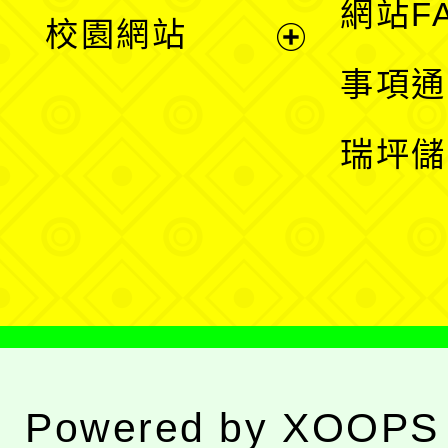
展
網站F
校園網站
開
展
事項通
選
開
瑞坪儲
單
選
單
Powered by
XOOPS