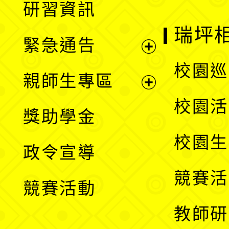
研習資訊
選
開
瑞坪
緊急通告
單
選
展
校園巡
親師生專區
單
開
展
校園活
獎助學金
選
開
校園生
政令宣導
單
選
競賽活
競賽活動
單
教師研